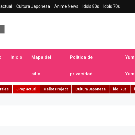
actual
Cultura Japonesa
Ánime News
Idols 80s
Idols 70s
a japonesa en español
o
Inicio
Mapa del
Politica de
Yume
sitio
privacidad
Yume
rales
JPop actual
Hello! Project
Cultura Japonesa
idol 70s