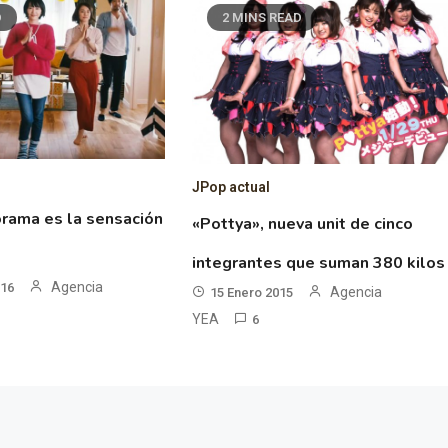
D
2 MINS READ
JPop actual
orama es la sensación
«Pottya», nueva unit de cinco
integrantes que suman 380 kilos
Agencia
016
Agencia
15 Enero 2015
YEA
6