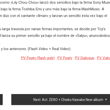
como «Lily Chou-Chou» lanzó dos sencillos bajo la firma Sony Musi
bajo la firma Toshiba-Emi y uno más bajo la firma MashMusic. A
n dúo con el cantante «Ilmari» y lanzan un sencillo ésta vez bajo el
larga travesía por varias firmas importantes, se decide por Toy’s
4 lanza su primer sencillo ya bajo el nombre de «Salyu», anunciándo
.
 y los anteriores. (Flash Video + Real Video)
PV Peaty (flash web)
.
PV Peaty
.
PV Dialogue
.
PV Valo
Next:
Act. ZERO + Chieko Kawabe New album