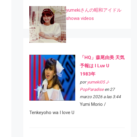
yumekiさんの昭和アイドル
showa videos
「HQ」森尾由美 天気
予報は I Luv U
1983年
por
yumeki05 J-
PopParadise
en 27
marzo 2026 a las 3:44
Yumi Morio /
Tenkeyoho wa I love U