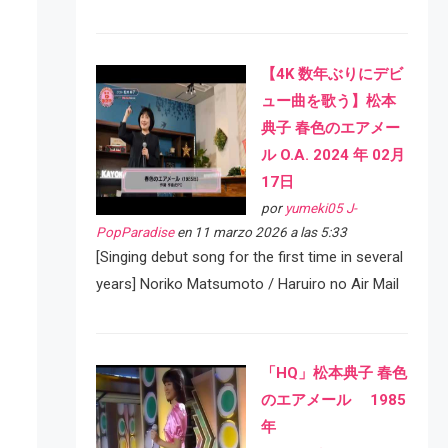
【4K 数年ぶりにデビ
ュー曲を歌う】松本
典子 春色のエアメー
ル O.A. 2024 年 02月
17日
por
yumeki05 J-
PopParadise
en 11 marzo 2026 a las 5:33
[Singing debut song for the first time in several
years] Noriko Matsumoto / Haruiro no Air Mail
「HQ」松本典子 春色
のエアメール 1985
年