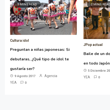
5 MINS READ
2 MINS REA
Cultura idol
JPop actual
Preguntan a niñas japonesas: Si
Baile de un d
debutaras, ¿Qué tipo de idol te
en todo Japón
gustaría ser?
5 Diciembre 2
Agencia
9 Agosto 2017
YEA
0
YEA
0