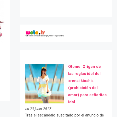
Otome: Orígen de
las reglas idol del
«renai kinshi»
(prohibición del
amor) para señoritas
idol
en 23 junio 2017
Tras el escándalo suscitado por el anuncio de