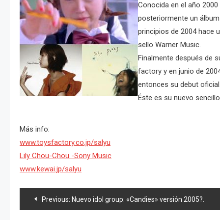
Conocida en el año 2000 
posteriormente un álbum 
principios de 2004 hace u
sello Warner Music.
Finalmente después de su 
factory y en junio de 200
entonces su debut oficial
Éste es su nuevo sencillo
Más info:
www.toysfactory.co.jp/salyu
Lily Chou-Chou -Sony Music
www.kewai.jp/salyu
Navegación
Previous:
Nuevo idol group: «Candies» versión 2005?.