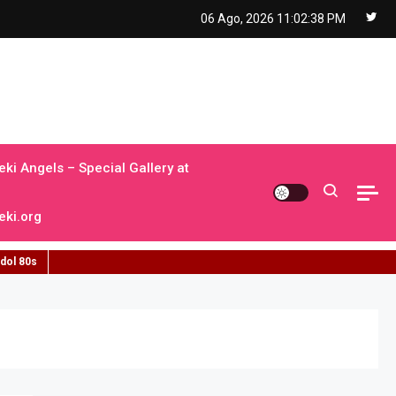
06 Ago, 2026
11:02:39 PM
ki Angels – Special Gallery at
ki.org
idol 80s