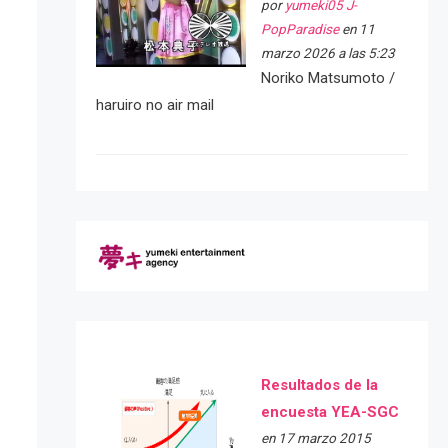
por
yumeki05 J-
PopParadise
en 11
marzo 2026 a las 5:23
Noriko Matsumoto /
haruiro no air mail
Resultados de la
encuesta YEA-SGC
en 17 marzo 2015