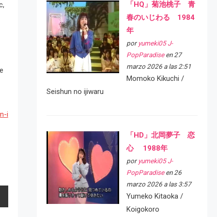
「HQ」菊池桃子 青
c,
春のいじわる 1984
年
por
yumeki05 J-
PopParadise
en 27
marzo 2026 a las 2:51
se
Momoko Kikuchi /
Seishun no ijiwaru
n-i
「HD」北岡夢子 恋
心 1988年
por
yumeki05 J-
PopParadise
en 26
marzo 2026 a las 3:57
Yumeko Kitaoka /
Koigokoro