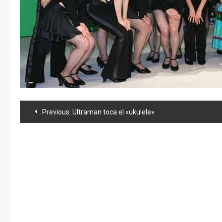
Navegación
Previous:
Ultraman toca el «ukulele»
de
entradas