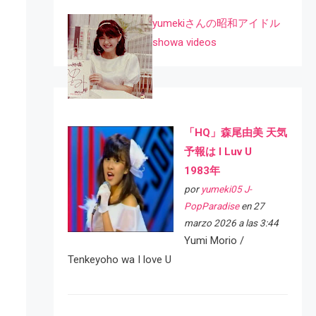
yumekiさんの昭和アイドル
showa videos
「HQ」森尾由美 天気
予報は I Luv U
1983年
por
yumeki05 J-
PopParadise
en 27
marzo 2026 a las 3:44
Yumi Morio /
Tenkeyoho wa I love U