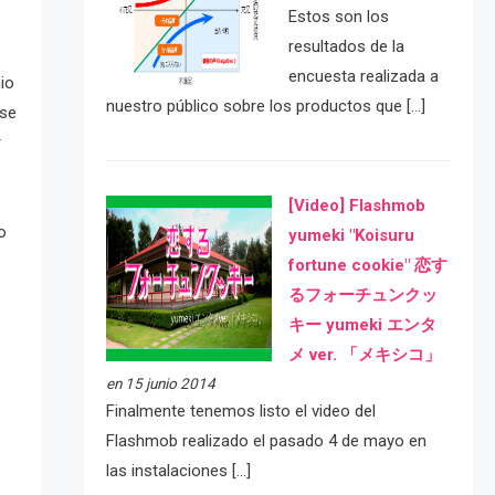
Estos son los
resultados de la
encuesta realizada a
nio
nuestro público sobre los productos que […]
rse
r
[Video] Flashmob
o
yumeki "Koisuru
fortune cookie" 恋す
るフォーチュンクッ
キー yumeki エンタ
メ ver. 「メキシコ」
en 15 junio 2014
Finalmente tenemos listo el video del
Flashmob realizado el pasado 4 de mayo en
las instalaciones […]