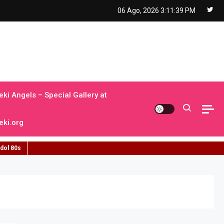
06 Ago, 2026
3:11:41 PM
ki Angels – Special Gallery at
ki.org
idol 80s