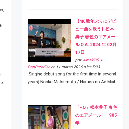
a»,
【4K 数年ぶりにデビ
e
ュー曲を歌う】松本
典子 春色のエアメー
ル O.A. 2024 年 02月
17日
por
yumeki05 J-
PopParadise
en 11 marzo 2026 a las 5:33
[Singing debut song for the first time in several
a
years] Noriko Matsumoto / Haruiro no Air Mail
ue
「HQ」松本典子 春色
のエアメール 1985
年