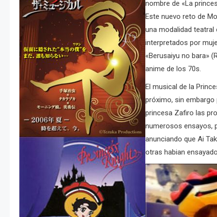
nombre de «La princes
Este nuevo reto de Mo
una modalidad teatra
interpretados por muj
«Berusaiyu no bara» (
anime de los 70s.
El musical de la Prin
próximo, sin embargo p
princesa Zafiro las p
numerosos ensayos, po
anunciando que Ai Tak
otras habian ensayado