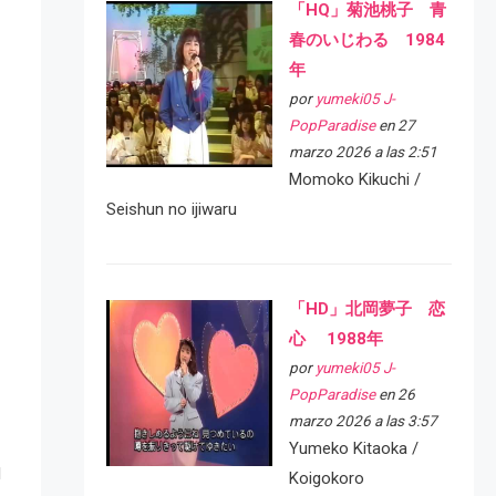
「HQ」菊池桃子 青
春のいじわる 1984
年
por
yumeki05 J-
PopParadise
en 27
marzo 2026 a las 2:51
Momoko Kikuchi /
Seishun no ijiwaru
「HD」北岡夢子 恋
心 1988年
por
yumeki05 J-
PopParadise
en 26
marzo 2026 a las 3:57
Yumeko Kitaoka /
l
Koigokoro