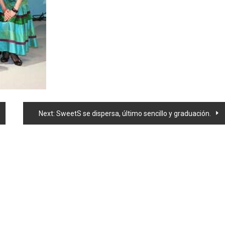
Next:
SweetS se dispersa, último sencillo y graduación.