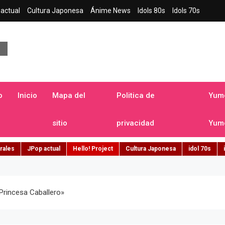
actual
Cultura Japonesa
Ánime News
Idols 80s
Idols 70s
a japonesa en español
o
Inicio
Mapa del
Politica de
Yume
sitio
privacidad
Yume
rales
JPop actual
Hello! Project
Cultura Japonesa
idol 70s
«Princesa Caballero»