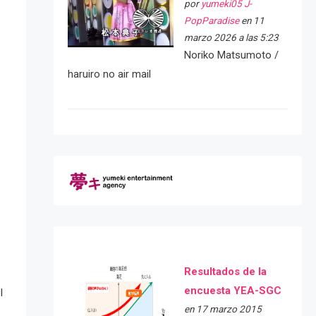
por
yumeki05 J-
PopParadise
en 11
marzo 2026 a las 5:23
Noriko Matsumoto /
haruiro no air mail
Resultados de la
encuesta YEA-SGC
l
en 17 marzo 2015