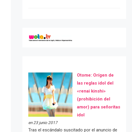
Otome: Orígen de
las reglas idol del
«renai kinshi»
(prohibición del
amor) para señoritas
idol
en 23 junio 2017
Tras el escándalo suscitado por el anuncio de