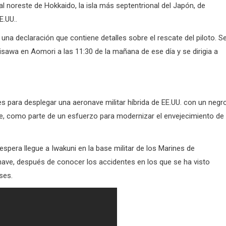
l noreste de Hokkaido, la isla más septentrional del Japón, de
E.UU..
una declaración que contiene detalles sobre el rescate del piloto.
S
sawa en Aomori a las 11:30 de la mañana de ese día y se dirigia a
s para desplegar una aeronave militar híbrida de EE.UU. con un negr
re, como parte de un esfuerzo para modernizar el envejecimiento de 
pera llegue a Iwakuni en la base militar de los Marines de
nave, después de conocer los accidentes en los que se ha visto
ses.