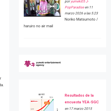
por
yumeki05 J-
PopParadise
en 11
marzo 2026 a las 5:23
Noriko Matsumoto /
haruiro no air mail
r
da.
Resultados de la
encuesta YEA-SGC
en 17 marzo 2015