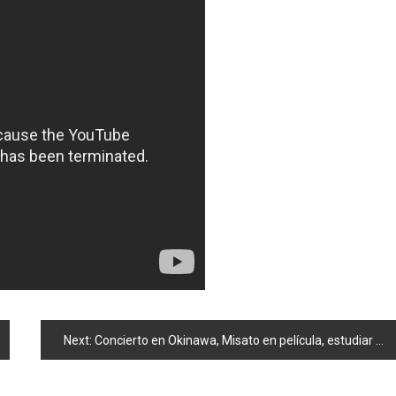
Next:
Concierto en Okinawa, Misato en película, estudiar en el extranjero y 3er. capítulo de Kojiharu