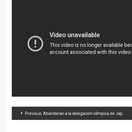
Navegación
Previous:
Abanderan a la delegación olímpica de Japón para Londres 2012
de