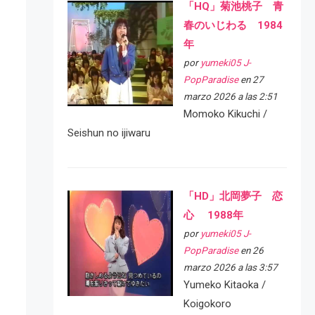
「HQ」菊池桃子 青
春のいじわる 1984
年
por
yumeki05 J-
PopParadise
en 27
marzo 2026 a las 2:51
Momoko Kikuchi /
Seishun no ijiwaru
「HD」北岡夢子 恋
心 1988年
por
yumeki05 J-
PopParadise
en 26
marzo 2026 a las 3:57
Yumeko Kitaoka /
Koigokoro