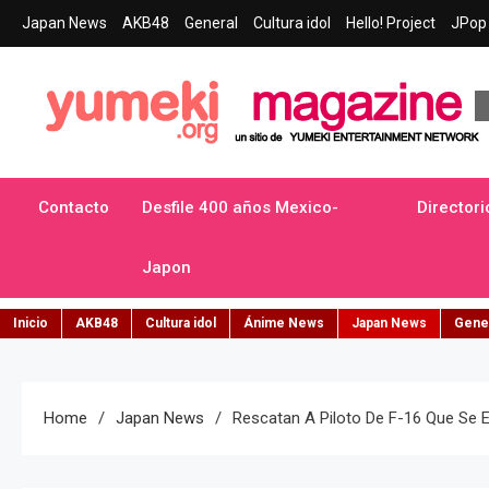
Skip
Japan News
AKB48
General
Cultura idol
Hello! Project
JPop 
to
content
Yumeki Magazine
Jpop y musica idol – Tu portal de jpop, movimiento idol y cultur
Contacto
Desfile 400 años Mexico-
Directori
Japon
Inicio
AKB48
Cultura idol
Ánime News
Japan News
Gene
Home
Japan News
Rescatan A Piloto De F-16 Que Se E