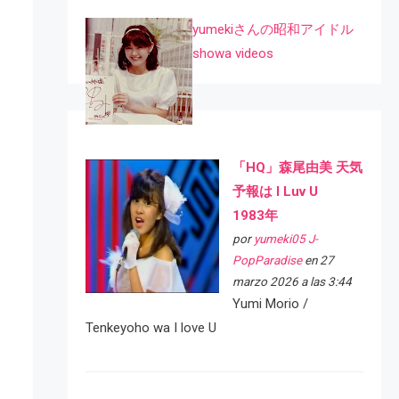
yumekiさんの昭和アイドル
showa videos
「HQ」森尾由美 天気
予報は I Luv U
1983年
por
yumeki05 J-
PopParadise
en 27
marzo 2026 a las 3:44
Yumi Morio /
Tenkeyoho wa I love U