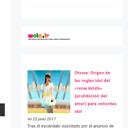
Otome: Orígen de
las reglas idol del
«renai kinshi»
(prohibición del
amor) para señoritas
idol
en 23 junio 2017
Tras el escándalo suscitado por el anuncio de