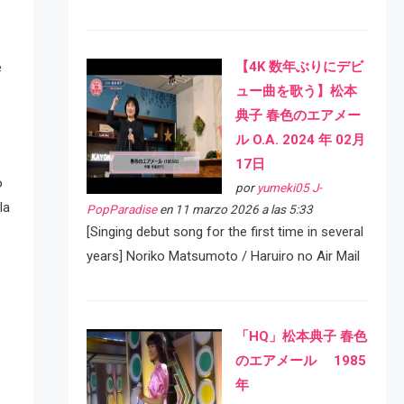
【4K 数年ぶりにデビ
e
ュー曲を歌う】松本
典子 春色のエアメー
ル O.A. 2024 年 02月
17日
o
por
yumeki05 J-
la
PopParadise
en 11 marzo 2026 a las 5:33
[Singing debut song for the first time in several
years] Noriko Matsumoto / Haruiro no Air Mail
「HQ」松本典子 春色
のエアメール 1985
年