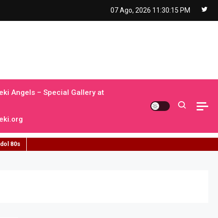
07 Ago, 2026
11:30:16 PM
ki Angels – Special Gallery at
ki.org
idol 80s