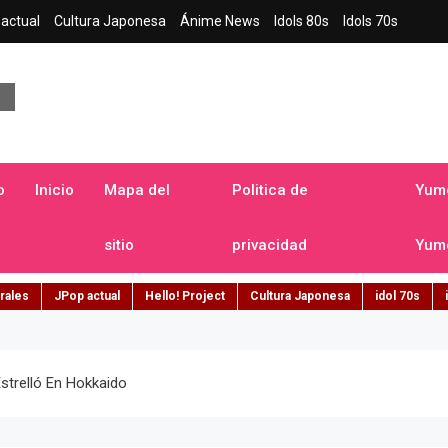
actual
Cultura Japonesa
Ánime News
Idols 80s
Idols 70s
a japonesa en español
o
Inicio
Mapa del
Politica de
Yume
sitio
privacidad
Yume
rales
JPop actual
Hello! Project
Cultura Japonesa
idol 70s
strelló En Hokkaido