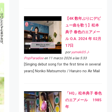
【4K 数年ぶりにデビ
ュー曲を歌う】松本
典子 春色のエアメー
ル O.A. 2024 年 02月
17日
por
yumeki05 J-
PopParadise
en 11 marzo 2026 a las 5:33
[Singing debut song for the first time in several
years] Noriko Matsumoto / Haruiro no Air Mail
「HQ」松本典子 春色
のエアメール 1985
年