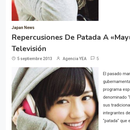
Japan News
Repercusiones De Patada A «Mayu
Televisión
5
5 septiembre 2013
Agencia YEA
El pasado mar
gubernamental 
programa esp
denominado "F
sus tradiciona
integrantes de
"patada" que 