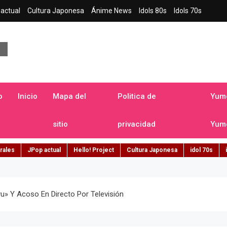
actual
Cultura Japonesa
Ánime News
Idols 80s
Idols 70s
a japonesa en español
o
Inicio
Mapa del
Politica de
Yume
sitio
privacidad
Yume
rales
JPop actual
Hello! Project
Cultura Japonesa
idol 70s
» Y Acoso En Directo Por Televisión