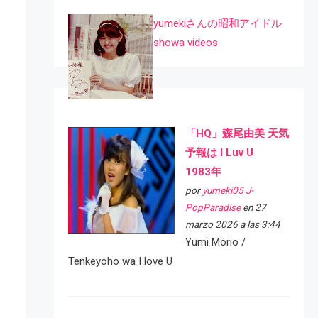
yumekiさんの昭和アイドル
showa videos
「HQ」森尾由美 天気
予報は I Luv U
1983年
por
yumeki05 J-
PopParadise
en 27
marzo 2026 a las 3:44
Yumi Morio /
Tenkeyoho wa I love U