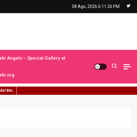
08 Ago, 2026
6:11:28 PM
ki Angels – Special Gallery at
ki.org
idol 80s