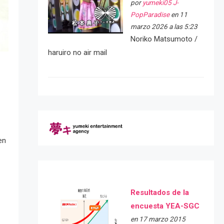
por
yumeki05 J-
PopParadise
en 11
marzo 2026 a las 5:23
Noriko Matsumoto /
haruiro no air mail
en
Resultados de la
encuesta YEA-SGC
en 17 marzo 2015