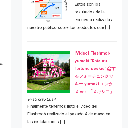
Estos son los
resultados de la
encuesta realizada a
nuestro público sobre los productos que […]
[Video] Flashmob
yumeki "Koisuru
s,
fortune cookie" 恋す
るフォーチュンクッ
キー yumeki エンタ
メ ver. 「メキシコ」
en 15 junio 2014
Finalmente tenemos listo el video del
Flashmob realizado el pasado 4 de mayo en
las instalaciones […]