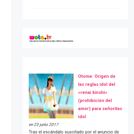
Otome: Orígen de
las reglas idol del
«renai kinshi»
(prohibición del
amor) para señoritas
idol
en 23 junio 2017
Tras el escándalo suscitado por el anuncio de