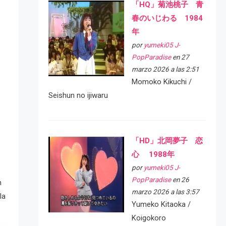
「HQ」菊池桃子 青
春のいじわる 1984
年
por
yumeki05 J-
PopParadise
en 27
marzo 2026 a las 2:51
Momoko Kikuchi /
Seishun no ijiwaru
「HD」北岡夢子 恋
心 1988年
por
yumeki05 J-
PopParadise
en 26
n
marzo 2026 a las 3:57
la
Yumeko Kitaoka /
Koigokoro