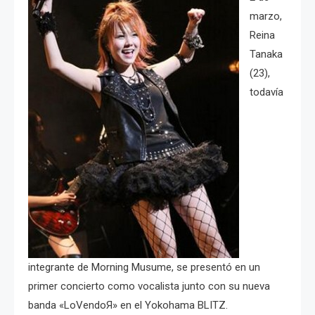
marzo,
Reina
Tanaka
(23),
todavía
integrante de Morning Musume, se presentó en un
primer concierto como vocalista junto con su nueva
banda «LoVendoЯ» en el Yokohama BLITZ.