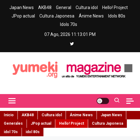
Skip
Japan News
AKB48
General
Cultura idol
Hello! Project
to
JPop actual
Cultura Japonesa
Ánime News
Idols 80s
content
Idols 70s
07 Ago, 2026
11:13:02 PM
Yumeki Magazine
Jpop y musica idol – Tu portal de jpop, movimiento idol y cultura
japonesa en español
Inicio
AKB48
Cultura idol
Ánime News
Japan News
Generales
JPop actual
Hello! Project
Cultura Japonesa
idol 70s
idol 80s