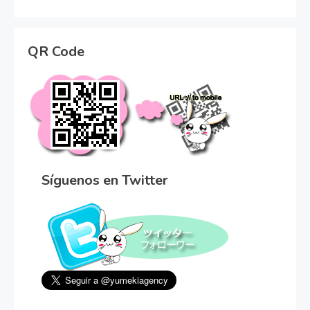
QR Code
Síguenos en Twitter