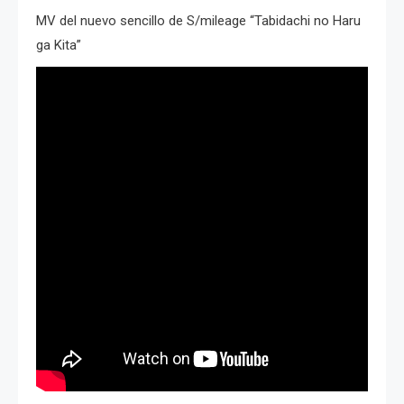
MV del nuevo sencillo de S/mileage “Tabidachi no Haru
ga Kita”