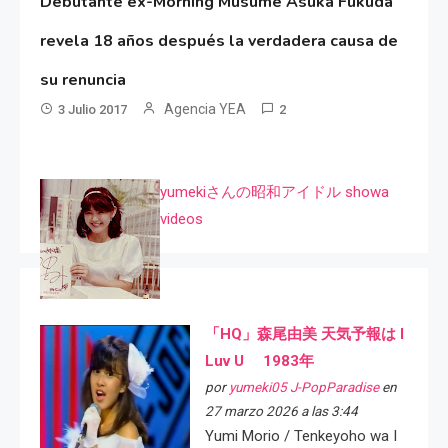
Debutante ex-Morning Musume Asuka Fukuda
revela 18 años después la verdadera causa de
su renuncia
Agencia YEA
3 Julio 2017
2
yumekiさんの昭和アイドル showa
videos
「HQ」森尾由美 天気予報は I
Luv U 1983年
por
yumeki05 J-PopParadise
en
27 marzo 2026 a las 3:44
Yumi Morio / Tenkeyoho wa I