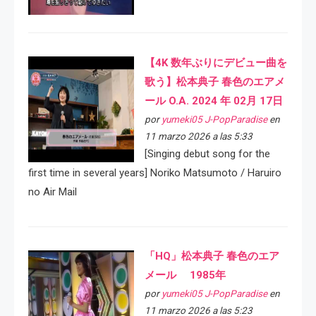
【4K 数年ぶりにデビュー曲を
歌う】松本典子 春色のエアメ
ール O.A. 2024 年 02月 17日
por
yumeki05 J-PopParadise
en
11 marzo 2026 a las 5:33
[Singing debut song for the
first time in several years] Noriko Matsumoto / Haruiro
no Air Mail
「HQ」松本典子 春色のエア
メール 1985年
por
yumeki05 J-PopParadise
en
11 marzo 2026 a las 5:23