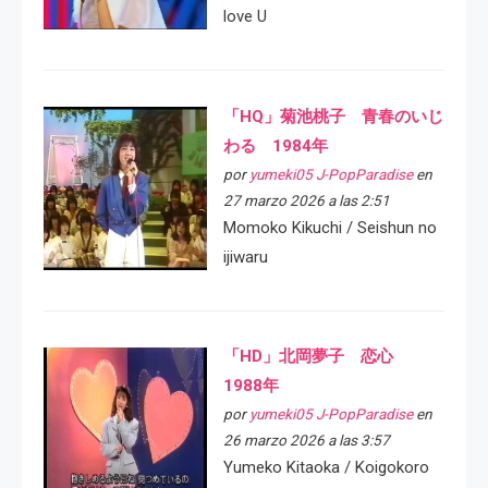
love U
「HQ」菊池桃子 青春のいじ
わる 1984年
por
yumeki05 J-PopParadise
en
27 marzo 2026 a las 2:51
Momoko Kikuchi / Seishun no
ijiwaru
「HD」北岡夢子 恋心
1988年
por
yumeki05 J-PopParadise
en
26 marzo 2026 a las 3:57
Yumeko Kitaoka / Koigokoro