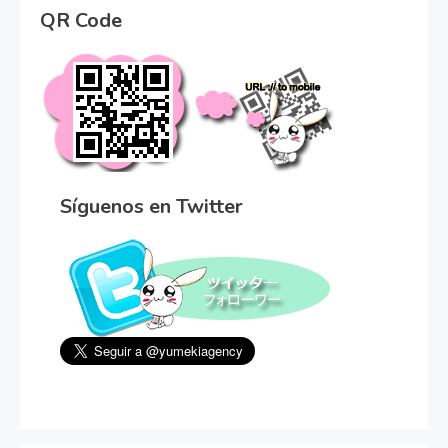
QR Code
Síguenos en Twitter