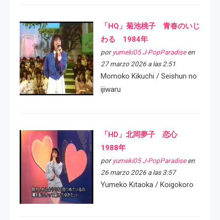
「HQ」菊池桃子 青春のいじ
わる 1984年
por
yumeki05 J-PopParadise
en
27 marzo 2026 a las 2:51
Momoko Kikuchi / Seishun no
ijiwaru
「HD」北岡夢子 恋心
1988年
por
yumeki05 J-PopParadise
en
26 marzo 2026 a las 3:57
Yumeko Kitaoka / Koigokoro