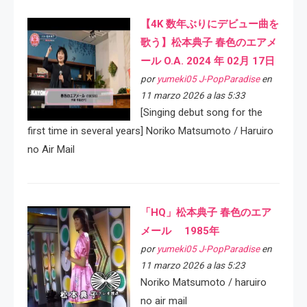
【4K 数年ぶりにデビュー曲を
歌う】松本典子 春色のエアメ
ール O.A. 2024 年 02月 17日
por
yumeki05 J-PopParadise
en
11 marzo 2026 a las 5:33
[Singing debut song for the
first time in several years] Noriko Matsumoto / Haruiro
no Air Mail
「HQ」松本典子 春色のエア
メール 1985年
por
yumeki05 J-PopParadise
en
11 marzo 2026 a las 5:23
Noriko Matsumoto / haruiro
no air mail