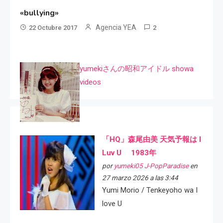
«bullying»
Agencia YEA
22 Octubre 2017
2
yumekiさんの昭和アイドル showa
videos
「HQ」森尾由美 天気予報は I
Luv U 1983年
por
yumeki05 J-PopParadise
en
27 marzo 2026 a las 3:44
Yumi Morio / Tenkeyoho wa I
love U