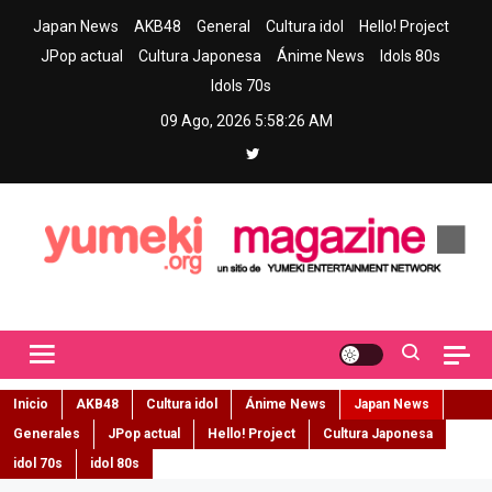
Skip
Japan News
AKB48
General
Cultura idol
Hello! Project
to
JPop actual
Cultura Japonesa
Ánime News
Idols 80s
content
Idols 70s
09 Ago, 2026
5:58:27 AM
Yumeki Magazine
Jpop y musica idol – Tu portal de jpop, movimiento idol y cultura
japonesa en español
Inicio
AKB48
Cultura idol
Ánime News
Japan News
Generales
JPop actual
Hello! Project
Cultura Japonesa
idol 70s
idol 80s