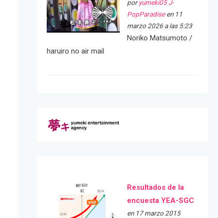
por
yumeki05 J-
PopParadise
en 11
marzo 2026 a las 5:23
Noriko Matsumoto /
haruiro no air mail
Resultados de la
encuesta YEA-SGC
en 17 marzo 2015