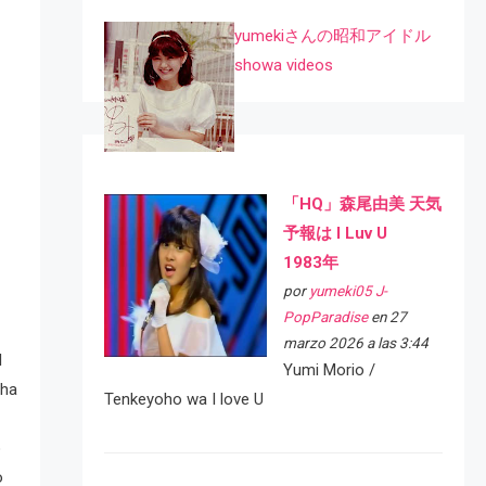
yumekiさんの昭和アイドル
showa videos
「HQ」森尾由美 天気
予報は I Luv U
1983年
por
yumeki05 J-
PopParadise
en 27
marzo 2026 a las 3:44
l
Yumi Morio /
 ha
Tenkeyoho wa I love U
o
o