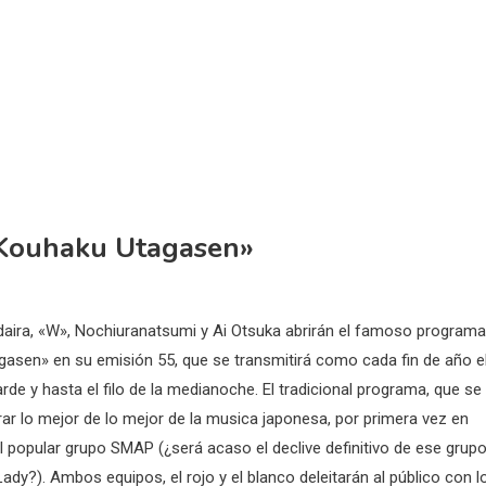
 «Kouhaku Utagasen»
aira, «W», Nochiuranatsumi y Ai Otsuka abrirán el famoso programa
asen» en su emisión 55, que se transmitirá como cada fin de año e
arde y hasta el filo de la medianoche. El tradicional programa, que se
ar lo mejor de lo mejor de la musica japonesa, por primera vez en
l popular grupo SMAP (¿será acaso el declive definitivo de ese grup
dy?). Ambos equipos, el rojo y el blanco deleitarán al público con l