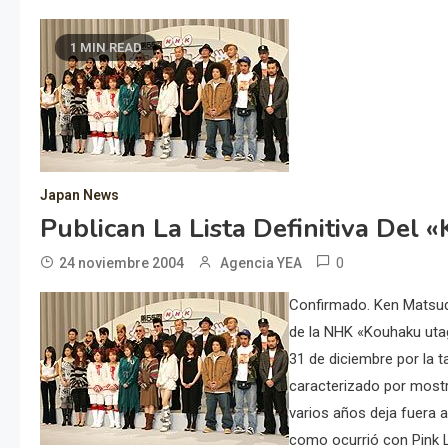
1 MIN READ
Japan News
Publican La Lista Definitiva Del
0
24 noviembre 2004
Agencia YEA
Confirmado. Ken Matsud
de la NHK «Kouhaku utag
31 de diciembre por la t
caracterizado por mostr
varios años deja fuera a
como ocurrió con Pink La