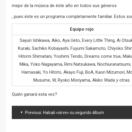
mejor de la música de éste año en todos sus géneros
, pues éste es un programa completamente familiar. Estos so
Equipo rojo
Sayuri Ishikawa, Aiko, Aya Ueto, Every Little Thing, Ai Otsu
Kuraki, Sachiko Kobayashi, Fuyumi Sakamoto, Chiyoko Shi
Hitomi Shimatani, Yoshimi Tendo, Dreams come true, Ma
Mika, Yoko Nagayama, Rimi Natsukawa, Nochiuranatsumi,
Hamasaki, Yo Hitoto, Akayo Fuji, BoA, Kaori Mizumori, M
Musume, W, Ryoko Moriyama, Akiko Wada y otras.
Quién ganará esta vez?
Navegación
Previous:
Halcali «sirve» su segundo álbum
de