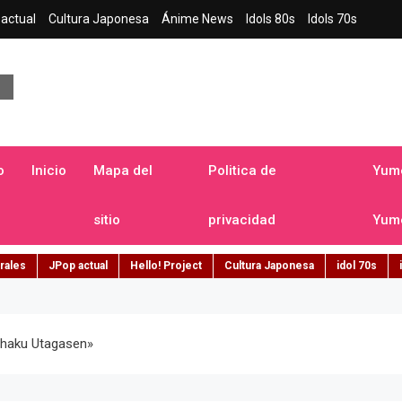
actual
Cultura Japonesa
Ánime News
Idols 80s
Idols 70s
a japonesa en español
o
Inicio
Mapa del
Politica de
Yume
sitio
privacidad
Yume
rales
JPop actual
Hello! Project
Cultura Japonesa
idol 70s
ouhaku Utagasen»