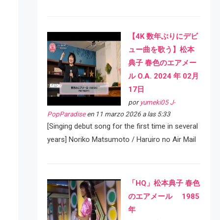
【4K 数年ぶりにデビ
ュー曲を歌う】松本
典子 春色のエアメー
ル O.A. 2024 年 02月
17日
por
yumeki05 J-
PopParadise
en 11 marzo 2026 a las 5:33
[Singing debut song for the first time in several
years] Noriko Matsumoto / Haruiro no Air Mail
「HQ」松本典子 春色
のエアメール 1985
年