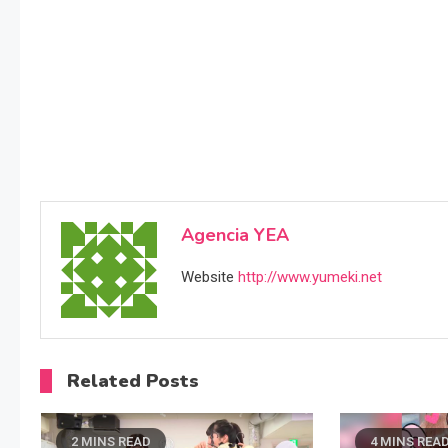
Agencia YEA
Website
http://www.yumeki.net
Related Posts
2 MINS READ
4 MINS REA