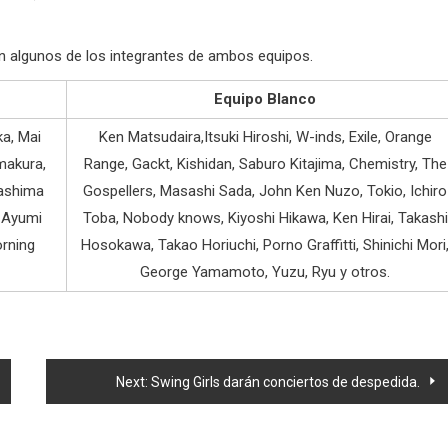
n algunos de los integrantes de ambos equipos.
Equipo Blanco
ka, Mai
Ken Matsudaira,Itsuki Hiroshi, W-inds, Exile, Orange
makura,
Range, Gackt, Kishidan, Saburo Kitajima, Chemistry, The
kashima
Gospellers, Masashi Sada, John Ken Nuzo, Tokio, Ichiro
 Ayumi
Toba, Nobody knows, Kiyoshi Hikawa, Ken Hirai, Takashi
orning
Hosokawa, Takao Horiuchi, Porno Graffitti, Shinichi Mori
George Yamamoto, Yuzu, Ryu y otros.
Next:
Swing Girls darán conciertos de despedida.