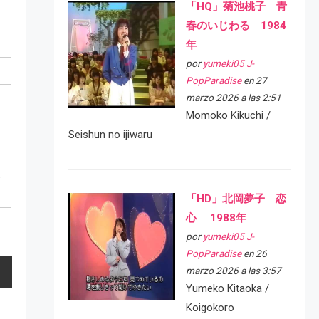
「HQ」菊池桃子 青
春のいじわる 1984
年
por
yumeki05 J-
PopParadise
en 27
marzo 2026 a las 2:51
Momoko Kikuchi /
Seishun no ijiwaru
,
「HD」北岡夢子 恋
心 1988年
por
yumeki05 J-
PopParadise
en 26
marzo 2026 a las 3:57
Yumeko Kitaoka /
Koigokoro