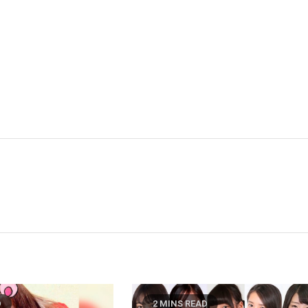
D
2 MINS READ