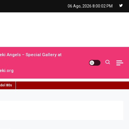
06 Ago, 2026
8:00:03 PM
ki Angels – Special Gallery at
ki.org
idol 80s