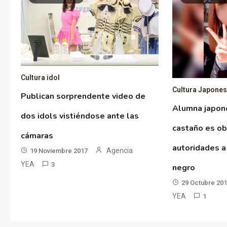
Cultura idol
Cultura Japone
Publican sorprendente video de
Alumna japon
dos idols vistiéndose ante las
castaño es ob
cámaras
autoridades a
Agencia
19 Noviembre 2017
YEA
3
negro
29 Octubre 20
YEA
1