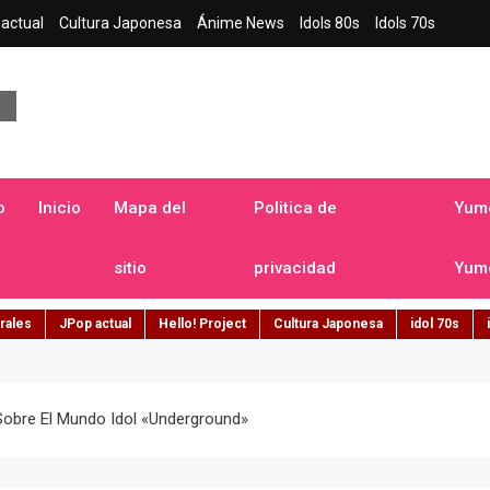
actual
Cultura Japonesa
Ánime News
Idols 80s
Idols 70s
a japonesa en español
o
Inicio
Mapa del
Politica de
Yume
sitio
privacidad
Yume
rales
JPop actual
Hello! Project
Cultura Japonesa
idol 70s
Sobre El Mundo Idol «underground»