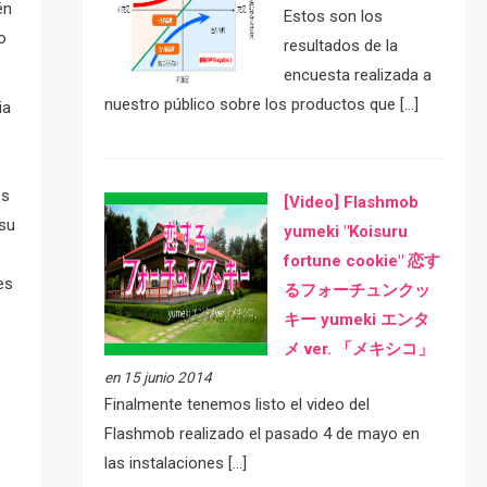
én
Estos son los
o
resultados de la
encuesta realizada a
nuestro público sobre los productos que […]
ia
es
[Video] Flashmob
 su
yumeki "Koisuru
fortune cookie" 恋す
es
るフォーチュンクッ
キー yumeki エンタ
メ ver. 「メキシコ」
en 15 junio 2014
Finalmente tenemos listo el video del
Flashmob realizado el pasado 4 de mayo en
las instalaciones […]