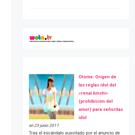
Otome: Orígen de
las reglas idol del
«renai kinshi»
(prohibición del
amor) para señoritas
idol
en 23 junio 2017
Tras el escándalo suscitado por el anuncio de