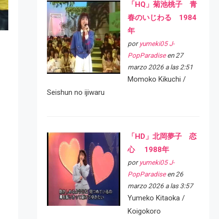
「HQ」菊池桃子 青
春のいじわる 1984
年
por
yumeki05 J-
PopParadise
en 27
marzo 2026 a las 2:51
Momoko Kikuchi /
Seishun no ijiwaru
「HD」北岡夢子 恋
心 1988年
por
yumeki05 J-
PopParadise
en 26
marzo 2026 a las 3:57
Yumeko Kitaoka /
Koigokoro