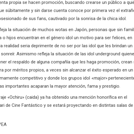
uenta propia se hacen promoción, buscando crearse un público a qui
que súbitamente y sin darse cuenta conoce por primera vez el extrañ
esionado de sus fans, cautivado por la sonrisa de la chica idol.
fleja la situación de muchos wotas en Japón, personas que sin famil
 o hijos encuentran en el género idol un motivo para ser felices, en
a realidad seria deprimente de no ser por las idol que les brindan un
sonreír. Asimismo refleja la situación de las idol underground quien
ener el respaldo de alguna compañía que les haga promoción, crean
ra por méritos propios, a veces sin alcanzar el éxito esperado en un
amente competitivo y donde los grupos idol
«major»
pertenecient
ias importantes acaparan la mayor atención, fama y prestigio.
aje «Ochiru» (caida) ya ha obtenido una mención honorífica en el
ari de Cine Fantástico y se estará proyectando en distintas salas de
/YEA