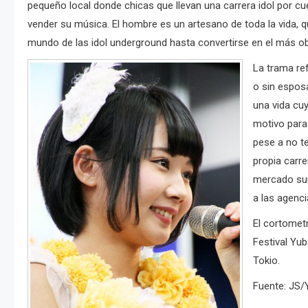
pequeño local donde chicas que llevan una carrera idol por c
vender su música. El hombre es un artesano de toda la vida, 
mundo de las idol underground hasta convertirse en el más obs
La trama re
o sin esposa
una vida cuy
motivo para 
pese a no t
propia carre
mercado sum
a las agenc
El cortometr
Festival Yub
Tokio.
Fuente: JS