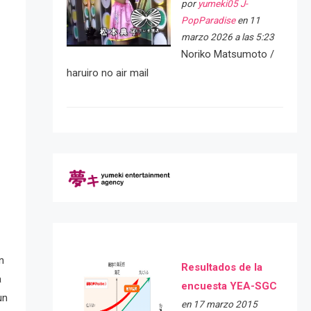
por
yumeki05 J-
PopParadise
en 11
marzo 2026 a las 5:23
Noriko Matsumoto /
haruiro no air mail
n
Resultados de la
a
encuesta YEA-SGC
un
en 17 marzo 2015