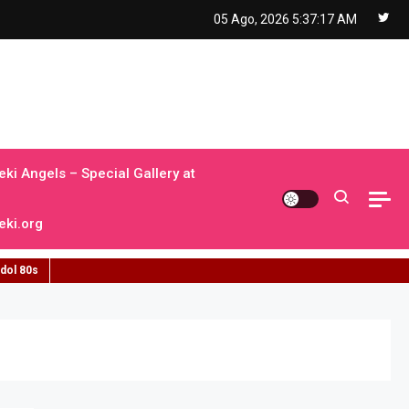
05 Ago, 2026
5:37:18 AM
ki Angels – Special Gallery at
ki.org
idol 80s