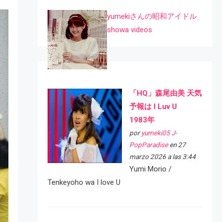
yumekiさんの昭和アイドル
showa videos
「HQ」森尾由美 天気
予報は I Luv U
1983年
por
yumeki05 J-
PopParadise
en 27
marzo 2026 a las 3:44
Yumi Morio /
Tenkeyoho wa I love U