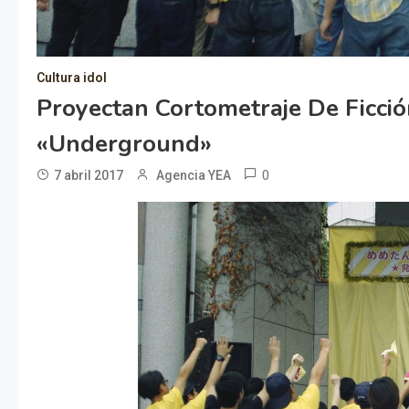
Cultura idol
Proyectan Cortometraje De Ficci
«underground»
0
7 abril 2017
Agencia YEA