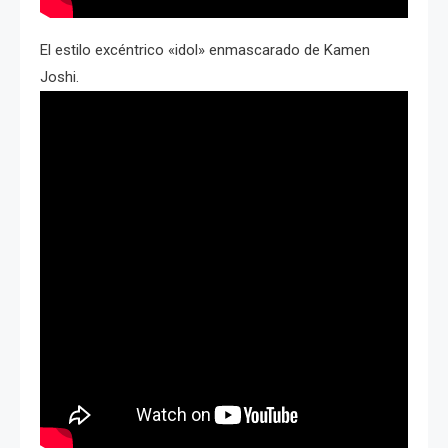
El estilo excéntrico «idol» enmascarado de Kamen
Joshi.