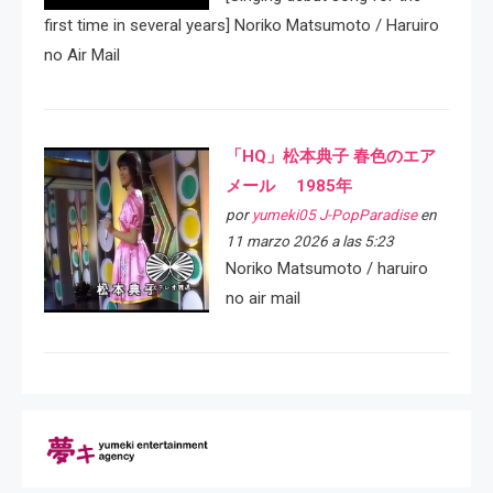
first time in several years] Noriko Matsumoto / Haruiro
no Air Mail
「HQ」松本典子 春色のエア
メール 1985年
por
yumeki05 J-PopParadise
en
11 marzo 2026 a las 5:23
Noriko Matsumoto / haruiro
no air mail