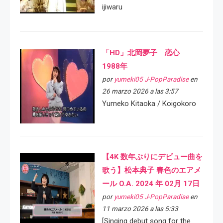
ijiwaru
「HD」北岡夢子 恋心
1988年
por
yumeki05 J-PopParadise
en
26 marzo 2026 a las 3:57
Yumeko Kitaoka / Koigokoro
【4K 数年ぶりにデビュー曲を
歌う】松本典子 春色のエアメ
ール O.A. 2024 年 02月 17日
por
yumeki05 J-PopParadise
en
11 marzo 2026 a las 5:33
[Singing debut song for the