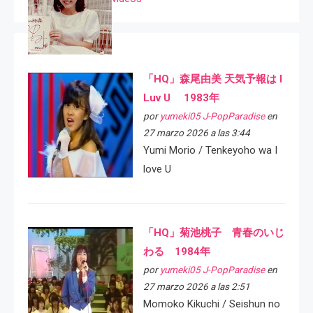
「HQ」森尾由美 天気予報は I
Luv U 1983年
por
yumeki05 J-PopParadise
en
27 marzo 2026 a las 3:44
Yumi Morio / Tenkeyoho wa I
love U
「HQ」菊池桃子 青春のいじ
わる 1984年
por
yumeki05 J-PopParadise
en
27 marzo 2026 a las 2:51
Momoko Kikuchi / Seishun no