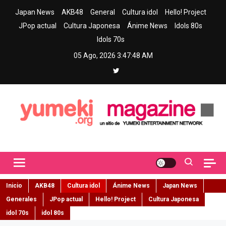
Skip
Japan News
AKB48
General
Cultura idol
Hello! Project
to
JPop actual
Cultura Japonesa
Ánime News
Idols 80s
content
Idols 70s
05 Ago, 2026
3:47:49 AM
Yumeki Magazine
Jpop y musica idol – Tu portal de jpop, movimiento idol y cultura
japonesa en español
Inicio
AKB48
Cultura idol
Ánime News
Japan News
Generales
JPop actual
Hello! Project
Cultura Japonesa
idol 70s
idol 80s