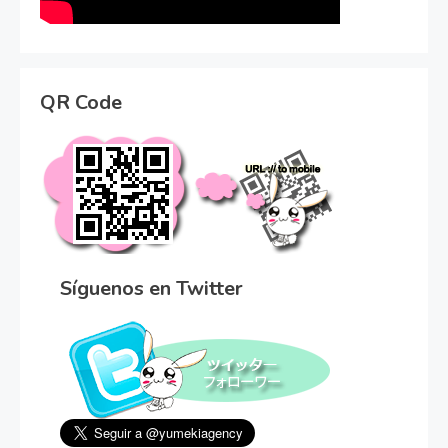
QR Code
Síguenos en Twitter