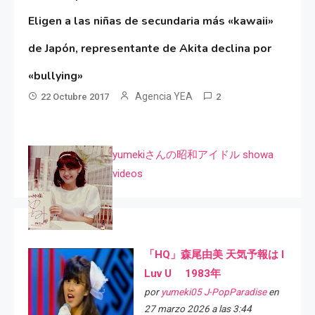
Eligen a las niñas de secundaria más «kawaii»
de Japón, representante de Akita declina por
«bullying»
Agencia YEA
22 Octubre 2017
2
yumekiさんの昭和アイドル showa
videos
「HQ」森尾由美 天気予報は I
Luv U 1983年
por
yumeki05 J-PopParadise
en
27 marzo 2026 a las 3:44