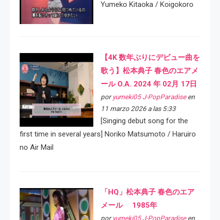
Yumeko Kitaoka / Koigokoro
【4K 数年ぶりにデビュー曲を
歌う】松本典子 春色のエアメ
ール O.A. 2024 年 02月 17日
por
yumeki05 J-PopParadise
en
11 marzo 2026 a las 5:33
[Singing debut song for the
first time in several years] Noriko Matsumoto / Haruiro
no Air Mail
「HQ」松本典子 春色のエア
メール 1985年
por
yumeki05 J-PopParadise
en