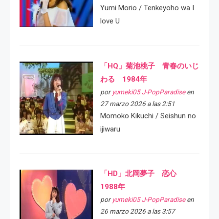
Yumi Morio / Tenkeyoho wa I
love U
「HQ」菊池桃子 青春のいじ
わる 1984年
por
yumeki05 J-PopParadise
en
27 marzo 2026 a las 2:51
Momoko Kikuchi / Seishun no
ijiwaru
「HD」北岡夢子 恋心
1988年
por
yumeki05 J-PopParadise
en
26 marzo 2026 a las 3:57