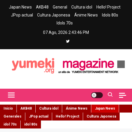
Skip
Japan News
AKB48
General
Cultura idol
Hello! Project
to
JPop actual
Cultura Japonesa
Ánime News
Idols 80s
content
Idols 70s
07 Ago, 2026
2:43:48 PM
Yumeki Magazine
Jpop y musica idol – Tu portal de jpop, movimiento idol y cultura
japonesa en español
Inicio
AKB48
Cultura idol
Ánime News
Japan News
Generales
JPop actual
Hello! Project
Cultura Japonesa
idol 70s
idol 80s