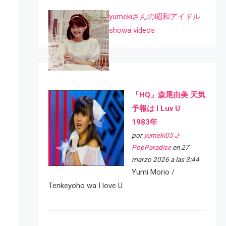
yumekiさんの昭和アイドル
showa videos
「HQ」森尾由美 天気
予報は I Luv U
1983年
por
yumeki05 J-
PopParadise
en 27
marzo 2026 a las 3:44
Yumi Morio /
Tenkeyoho wa I love U