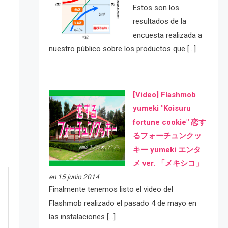
Estos son los
resultados de la
encuesta realizada a
nuestro público sobre los productos que […]
[Video] Flashmob
yumeki "Koisuru
fortune cookie" 恋す
るフォーチュンクッ
キー yumeki エンタ
メ ver. 「メキシコ」
en 15 junio 2014
Finalmente tenemos listo el video del
Flashmob realizado el pasado 4 de mayo en
las instalaciones […]