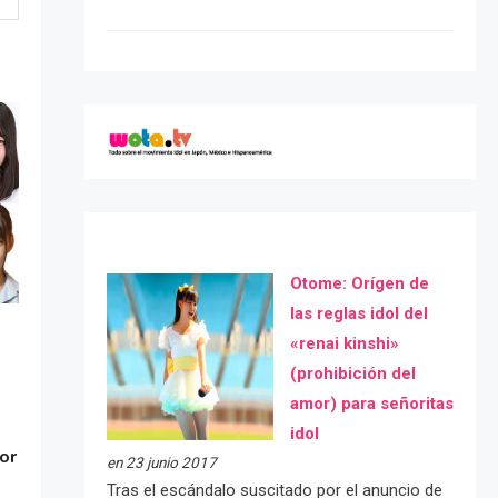
Otome: Orígen de
las reglas idol del
«renai kinshi»
(prohibición del
amor) para señoritas
idol
or
en 23 junio 2017
Tras el escándalo suscitado por el anuncio de