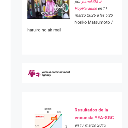
por
yumeki05 J-
PopParadise
en 11
marzo 2026 a las 5:23
Noriko Matsumoto /
haruiro no air mail
Resultados de la
encuesta YEA-SGC
en 17 marzo 2015