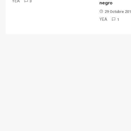
YEA
3
negro
29 Octubre 20
YEA
1