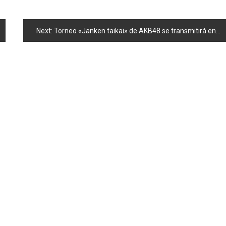
Next:
Torneo «Janken taikai» de AKB48 se transmitirá en vivo a Tailandia y Singapur