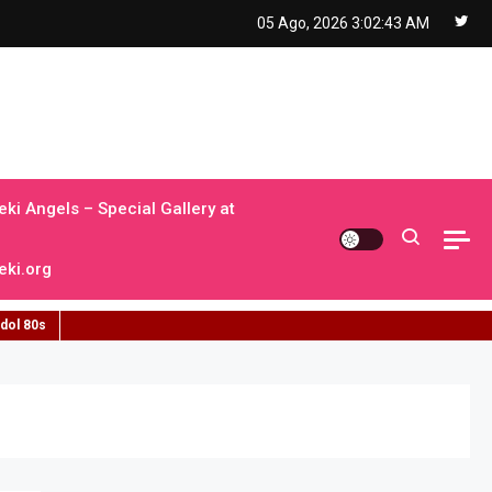
05 Ago, 2026
3:02:44 AM
ki Angels – Special Gallery at
ki.org
idol 80s