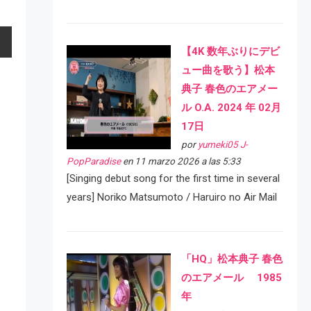
【4K 数年ぶりにデビ
ュー曲を歌う】松本
典子 春色のエアメー
ル O.A. 2024 年 02月
17日
por
yumeki05 J-
PopParadise
en 11 marzo 2026 a las 5:33
[Singing debut song for the first time in several
years] Noriko Matsumoto / Haruiro no Air Mail
「HQ」松本典子 春色
のエアメール 1985
年