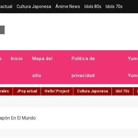
actual
Cultura Japonesa
Ánime News
Idols 80s
Idols 70s
a japonesa en español
o
Inicio
Mapa del
Politica de
Yume
sitio
privacidad
Yume
rales
JPop actual
Hello! Project
Cultura Japonesa
idol 70s
apón En El Mundo