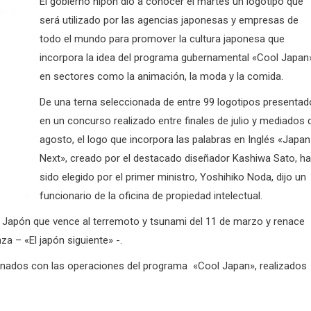
El gobierno nipón dio a conocer el martes un logotipo que
será utilizado por las agencias japonesas y empresas de
todo el mundo para promover la cultura japonesa que
incorpora la idea del programa gubernamental «Cool Japan
en sectores como la animación, la moda y la comida.
De una terna seleccionada de entre 99 logotipos presenta
en un concurso realizado entre finales de julio y mediados 
agosto, el logo que incorpora las palabras en Inglés «Japan
Next», creado por el destacado diseñador Kashiwa Sato, ha
sido elegido por el primer ministro, Yoshihiko Noda, dijo un
funcionario de la oficina de propiedad intelectual.
un Japón que vence al terremoto y tsunami del 11 de marzo y renace
 – «El japón siguiente» -.
cionados con las operaciones del programa «Cool Japan», realizados