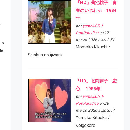
「HQ」菊池桃子 青
春のいじわる 1984
年
»
por
yumeki05 J-
PopParadise
en 27
marzo 2026 a las 2:51
dos
Momoko Kikuchi /
de
Seishun no ijiwaru
「HD」北岡夢子 恋
心 1988年
por
yumeki05 J-
PopParadise
en 26
marzo 2026 a las 3:57
Yumeko Kitaoka /
Koigokoro