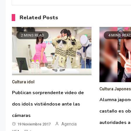
Related Posts
2 MINS READ
4 MINS REA
Cultura idol
Cultura Japone
Publican sorprendente video de
Alumna japon
dos idols vistiéndose ante las
castaño es ob
cámaras
autoridades a
Agencia
19 Noviembre 2017