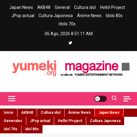
Skip
Japan News
AKB48
General
Cultura idol
Hello! Project
to
JPop actual
Cultura Japonesa
Ánime News
Idols 80s
content
Idols 70s
06 Ago, 2026
8:51:13 AM
Yumeki Magazine
Jpop y musica idol – Tu portal de jpop, movimiento idol y cultura
japonesa en español
Inicio
AKB48
Cultura idol
Ánime News
Japan News
Generales
JPop actual
Hello! Project
Cultura Japonesa
idol 70s
idol 80s