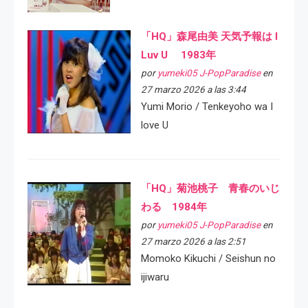
「HQ」森尾由美 天気予報は I
Luv U 1983年
por
yumeki05 J-PopParadise
en
27 marzo 2026 a las 3:44
Yumi Morio / Tenkeyoho wa I
love U
「HQ」菊池桃子 青春のいじ
わる 1984年
por
yumeki05 J-PopParadise
en
27 marzo 2026 a las 2:51
Momoko Kikuchi / Seishun no
ijiwaru