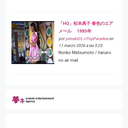
「HQ」松本典子 春色のエア
メール 1985年
por
yumeki05 J-PopParadise
en
11 marzo 2026 a las 5:23
Noriko Matsumoto / haruiro
no air mail