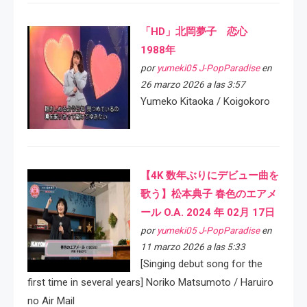
「HD」北岡夢子 恋心
1988年
por
yumeki05 J-PopParadise
en
26 marzo 2026 a las 3:57
Yumeko Kitaoka / Koigokoro
【4K 数年ぶりにデビュー曲を
歌う】松本典子 春色のエアメ
ール O.A. 2024 年 02月 17日
por
yumeki05 J-PopParadise
en
11 marzo 2026 a las 5:33
[Singing debut song for the
first time in several years] Noriko Matsumoto / Haruiro
no Air Mail