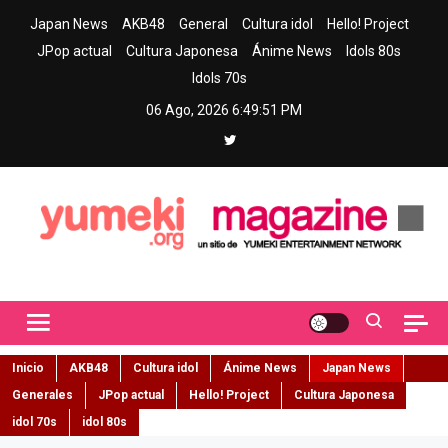
Skip
Japan News
AKB48
General
Cultura idol
Hello! Project
to
JPop actual
Cultura Japonesa
Ánime News
Idols 80s
content
Idols 70s
06 Ago, 2026
6:49:53 PM
Yumeki Magazine
Jpop y musica idol – Tu portal de jpop, movimiento idol y cultura
japonesa en español
Inicio
AKB48
Cultura idol
Ánime News
Japan News
Generales
JPop actual
Hello! Project
Cultura Japonesa
idol 70s
idol 80s