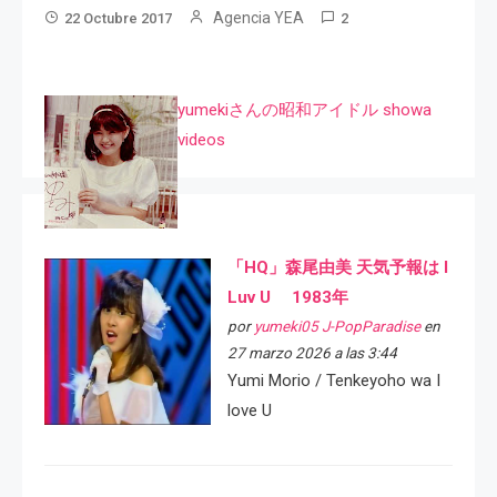
Agencia YEA
22 Octubre 2017
2
yumekiさんの昭和アイドル showa
videos
「HQ」森尾由美 天気予報は I
Luv U 1983年
por
yumeki05 J-PopParadise
en
27 marzo 2026 a las 3:44
Yumi Morio / Tenkeyoho wa I
love U