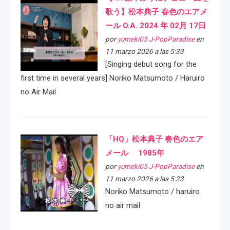
歌う】松本典子 春色のエアメ
ール O.A. 2024 年 02月 17日
por
yumeki05 J-PopParadise
en
11 marzo 2026 a las 5:33
[Singing debut song for the
first time in several years] Noriko Matsumoto / Haruiro
no Air Mail
「HQ」松本典子 春色のエア
メール 1985年
por
yumeki05 J-PopParadise
en
11 marzo 2026 a las 5:23
Noriko Matsumoto / haruiro
no air mail