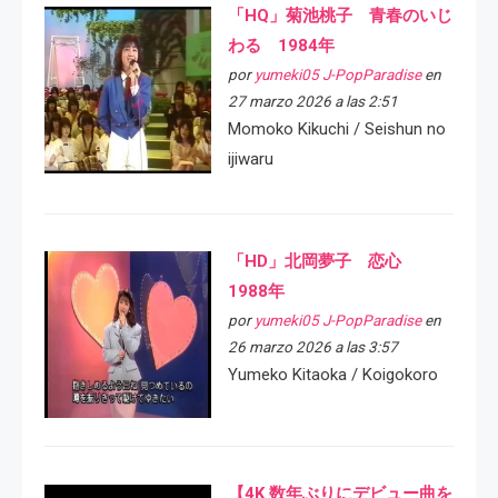
「HQ」菊池桃子 青春のいじ
わる 1984年
por
yumeki05 J-PopParadise
en
27 marzo 2026 a las 2:51
Momoko Kikuchi / Seishun no
ijiwaru
「HD」北岡夢子 恋心
1988年
por
yumeki05 J-PopParadise
en
26 marzo 2026 a las 3:57
Yumeko Kitaoka / Koigokoro
【4K 数年ぶりにデビュー曲を