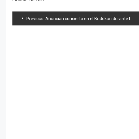
Navegación
Previous:
Anuncian concierto en el Budokan durante lanzamiento de sencillo de «°C-ute»
de
entradas