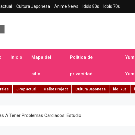
actual
Cultura Japonesa
Ánime News
Idols 80s
Idols 70s
a japonesa en español
o
Inicio
Mapa del
Politica de
Yume
sitio
privacidad
Yume
rales
JPop actual
Hello! Project
Cultura Japonesa
idol 70s
s A Tener Problemas Cardiacos: Estudio