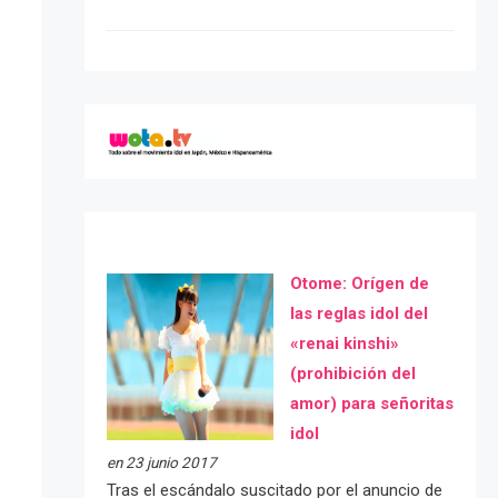
Otome: Orígen de
las reglas idol del
«renai kinshi»
(prohibición del
amor) para señoritas
idol
en 23 junio 2017
Tras el escándalo suscitado por el anuncio de