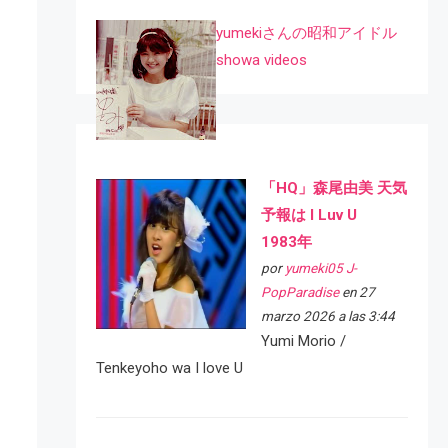
yumekiさんの昭和アイドル
showa videos
「HQ」森尾由美 天気
予報は I Luv U
1983年
por
yumeki05 J-
PopParadise
en 27
marzo 2026 a las 3:44
Yumi Morio /
Tenkeyoho wa I love U