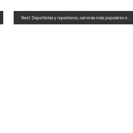
Next:
Deportistas y reposteros, carreras más populares entre los infantes nipones