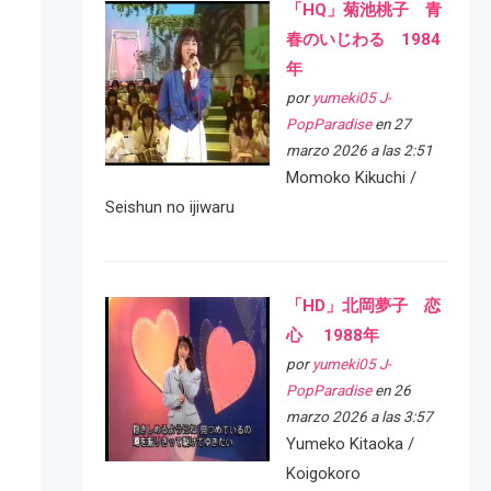
「HQ」菊池桃子 青
春のいじわる 1984
年
por
yumeki05 J-
PopParadise
en 27
marzo 2026 a las 2:51
Momoko Kikuchi /
Seishun no ijiwaru
「HD」北岡夢子 恋
心 1988年
por
yumeki05 J-
PopParadise
en 26
marzo 2026 a las 3:57
Yumeko Kitaoka /
Koigokoro