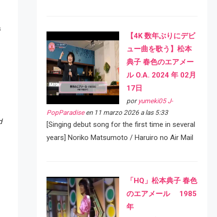
s
【4K 数年ぶりにデビ
ュー曲を歌う】松本
典子 春色のエアメー
ル O.A. 2024 年 02月
17日
por
yumeki05 J-
PopParadise
en 11 marzo 2026 a las 5:33
d
[Singing debut song for the first time in several
years] Noriko Matsumoto / Haruiro no Air Mail
「HQ」松本典子 春色
のエアメール 1985
年