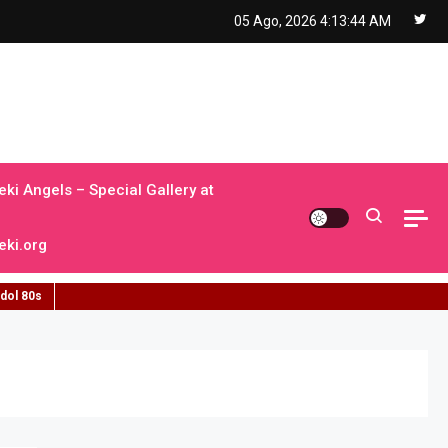
05 Ago, 2026
4:13:46 AM
ki Angels – Special Gallery at
ki.org
idol 80s