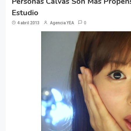
Personas Calvas Son Más Propens
Estudio
0
4 abril 2013
Agencia YEA