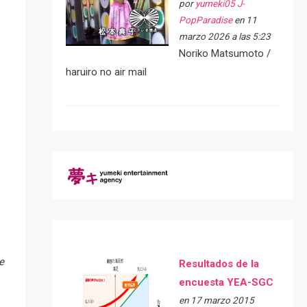
por
yumeki05 J-
PopParadise
en 11
marzo 2026 a las 5:23
Noriko Matsumoto /
haruiro no air mail
e
Resultados de la
encuesta YEA-SGC
en 17 marzo 2015