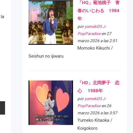
「HQ」菊池桃子 青
春のいじわる 1984
 la
年
por
yumeki05 J-
PopParadise
en 27
marzo 2026 a las 2:51
Momoko Kikuchi /
Seishun no ijiwaru
「HD」北岡夢子 恋
心 1988年
por
yumeki05 J-
PopParadise
en 26
marzo 2026 a las 3:57
Yumeko Kitaoka /
Koigokoro