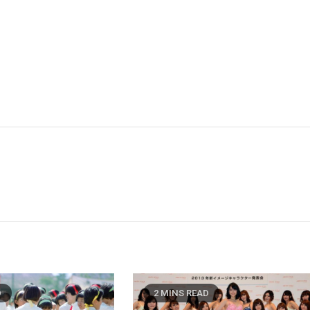
D
2 MINS READ