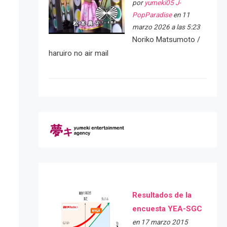
por
yumeki05 J-
PopParadise
en 11
marzo 2026 a las 5:23
Noriko Matsumoto /
haruiro no air mail
Resultados de la
encuesta YEA-SGC
en 17 marzo 2015