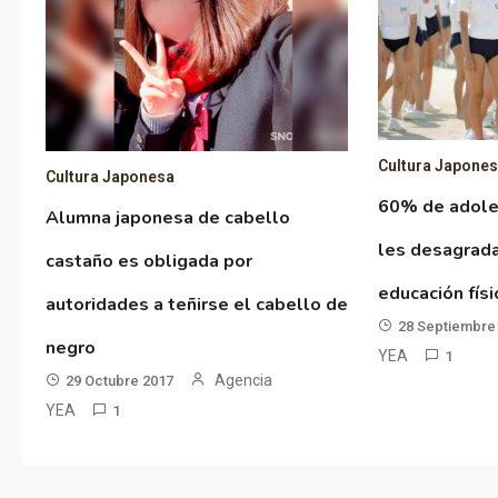
Cultura Japone
Cultura Japonesa
60% de adole
Alumna japonesa de cabello
les desagrada
castaño es obligada por
educación fís
autoridades a teñirse el cabello de
28 Septiembre
negro
YEA
1
Agencia
29 Octubre 2017
YEA
1