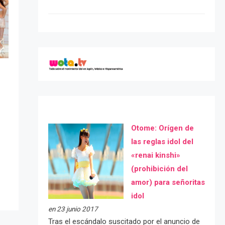
Otome: Orígen de
las reglas idol del
«renai kinshi»
(prohibición del
amor) para señoritas
idol
en 23 junio 2017
Tras el escándalo suscitado por el anuncio de