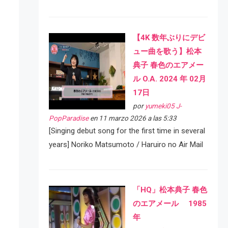
【4K 数年ぶりにデビ
ュー曲を歌う】松本
典子 春色のエアメー
ル O.A. 2024 年 02月
17日
por
yumeki05 J-
PopParadise
en 11 marzo 2026 a las 5:33
[Singing debut song for the first time in several
years] Noriko Matsumoto / Haruiro no Air Mail
「HQ」松本典子 春色
のエアメール 1985
年