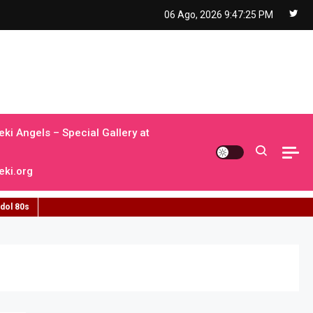
06 Ago, 2026
9:47:26 PM
ki Angels – Special Gallery at
ki.org
idol 80s