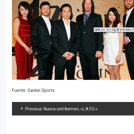
Fuente: Sankei Sports
Navegación
Previous:
Nueva unit Ikemen, «L.A.F.U.»
de