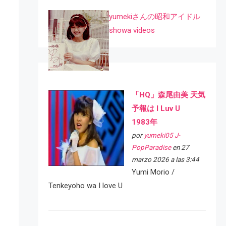
yumekiさんの昭和アイドル
showa videos
「HQ」森尾由美 天気
予報は I Luv U
1983年
por
yumeki05 J-
PopParadise
en 27
marzo 2026 a las 3:44
Yumi Morio /
Tenkeyoho wa I love U