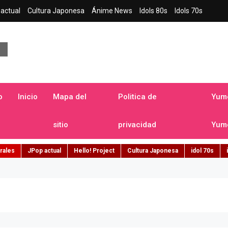
actual
Cultura Japonesa
Ánime News
Idols 80s
Idols 70s
a japonesa en español
o
Inicio
Mapa del
Politica de
Yume
sitio
privacidad
Yume
rales
JPop actual
Hello! Project
Cultura Japonesa
idol 70s