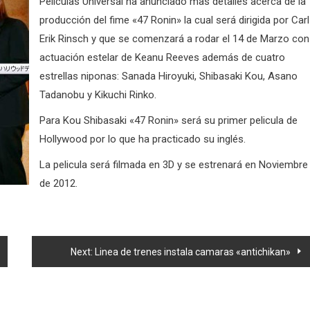
Peliculas Universal ha anunciado mas detalles acerca de la
producción del fime «47 Ronin» la cual será dirigida por Carl
Erik Rinsch y que se comenzará a rodar el 14 de Marzo con
actuación estelar de Keanu Reeves además de cuatro
estrellas niponas: Sanada Hiroyuki, Shibasaki Kou, Asano
Tadanobu y Kikuchi Rinko.
Para Kou Shibasaki «47 Ronin» será su primer pelicula de
Hollywood por lo que ha practicado su inglés.
La pelicula será filmada en 3D y se estrenará en Noviembre
de 2012.
Next:
Linea de trenes instala camaras «antichikan»