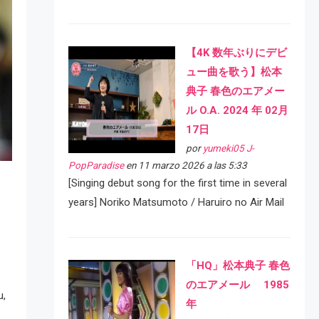
【4K 数年ぶりにデビ
ュー曲を歌う】松本
典子 春色のエアメー
ル O.A. 2024 年 02月
17日
por
yumeki05 J-
PopParadise
en 11 marzo 2026 a las 5:33
[Singing debut song for the first time in several
years] Noriko Matsumoto / Haruiro no Air Mail
「HQ」松本典子 春色
のエアメール 1985
u,
年