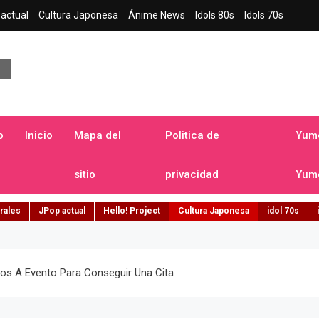
actual
Cultura Japonesa
Ánime News
Idols 80s
Idols 70s
a japonesa en español
o
Inicio
Mapa del
Politica de
Yume
sitio
privacidad
Yume
rales
JPop actual
Hello! Project
Cultura Japonesa
idol 70s
s A Evento Para Conseguir Una Cita