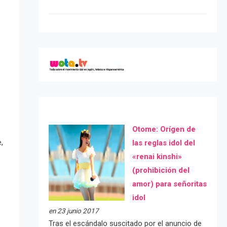
Otome: Orígen de
,
las reglas idol del
«renai kinshi»
(prohibición del
amor) para señoritas
idol
en 23 junio 2017
Tras el escándalo suscitado por el anuncio de