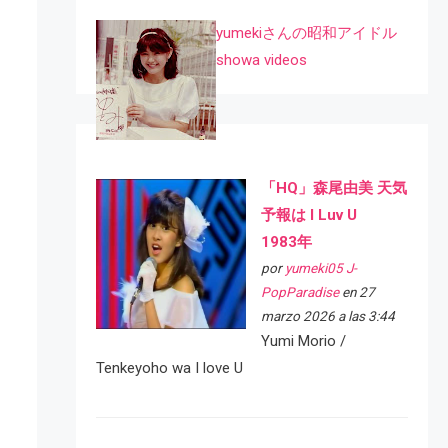
yumekiさんの昭和アイドル
showa videos
「HQ」森尾由美 天気
予報は I Luv U
1983年
por
yumeki05 J-
PopParadise
en 27
marzo 2026 a las 3:44
Yumi Morio /
Tenkeyoho wa I love U