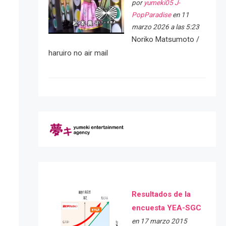
por
yumeki05 J-
PopParadise
en 11
marzo 2026 a las 5:23
Noriko Matsumoto /
haruiro no air mail
Resultados de la
encuesta YEA-SGC
en 17 marzo 2015