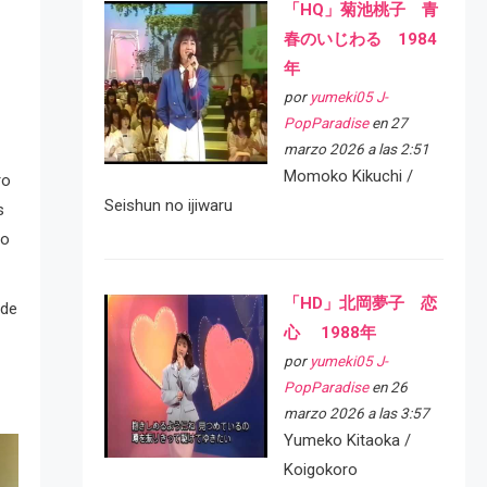
「HQ」菊池桃子 青
春のいじわる 1984
年
por
yumeki05 J-
PopParadise
en 27
marzo 2026 a las 2:51
Momoko Kikuchi /
ro
Seishun no ijiwaru
s
do
「HD」北岡夢子 恋
 de
心 1988年
por
yumeki05 J-
PopParadise
en 26
marzo 2026 a las 3:57
Yumeko Kitaoka /
Koigokoro