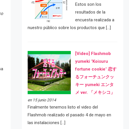
Estos son los
resultados de la
co
encuesta realizada a
nuestro público sobre los productos que […]
[Video] Flashmob
yumeki "Koisuru
sa
fortune cookie" 恋す
るフォーチュンクッ
キー yumeki エンタ
メ ver. 「メキシコ」
en 15 junio 2014
Finalmente tenemos listo el video del
Flashmob realizado el pasado 4 de mayo en
las instalaciones […]