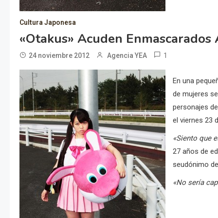
Cultura Japonesa
«Otakus» Acuden Enmascarados A
1
24 noviembre 2012
Agencia YEA
En una pequeñ
de mujeres se
personajes de 
el viernes 23 
«Siento que e
27 años de ed
seudónimo d
«No sería cap