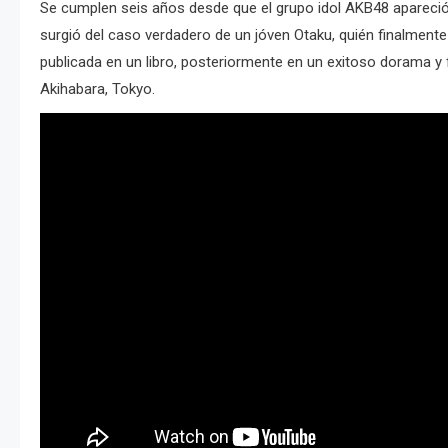
Se cumplen seis años desde que el grupo idol AKB48 apareció 
surgió del caso verdadero de un jóven Otaku, quién finalmente
publicada en un libro, posteriormente en un exitoso dorama y 
Akihabara, Tokyo.