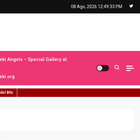
08 Ago, 2026
12:49:35 PM
ki Angels – Special Gallery at
ki.org
idol 80s