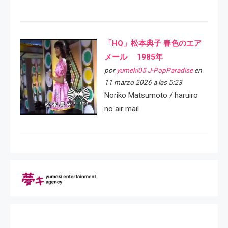
「HQ」松本典子 春色のエア
メール 1985年
por
yumeki05 J-PopParadise
en
11 marzo 2026 a las 5:23
Noriko Matsumoto / haruiro
no air mail