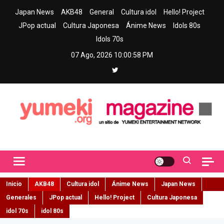
Skip
Japan News
AKB48
General
Cultura idol
Hello! Project
to
JPop actual
Cultura Japonesa
Ánime News
Idols 80s
content
Idols 70s
07 Ago, 2026
10:01:00 PM
Yumeki Magazine
Jpop y musica idol – Tu portal de jpop, movimiento idol y cultura
japonesa en español
Inicio
AKB48
Cultura idol
Ánime News
Japan News
Generales
JPop actual
Hello! Project
Cultura Japonesa
idol 70s
idol 80s