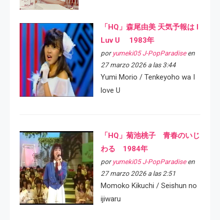
「HQ」森尾由美 天気予報は I
Luv U 1983年
por
yumeki05 J-PopParadise
en
27 marzo 2026 a las 3:44
Yumi Morio / Tenkeyoho wa I
love U
「HQ」菊池桃子 青春のいじ
わる 1984年
por
yumeki05 J-PopParadise
en
27 marzo 2026 a las 2:51
Momoko Kikuchi / Seishun no
ijiwaru