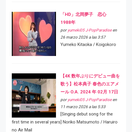
「HD」北岡夢子 恋心
1988年
por
yumeki05 J-PopParadise
en
26 marzo 2026 a las 3:57
Yumeko Kitaoka / Koigokoro
【4K 数年ぶりにデビュー曲を
歌う】松本典子 春色のエアメ
ール O.A. 2024 年 02月 17日
por
yumeki05 J-PopParadise
en
11 marzo 2026 a las 5:33
[Singing debut song for the
first time in several years] Noriko Matsumoto / Haruiro
no Air Mail