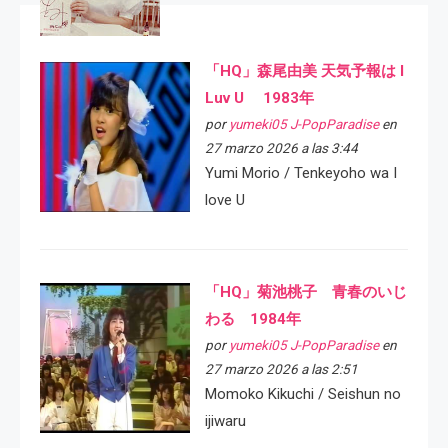
「HQ」森尾由美 天気予報は I
Luv U 1983年
por
yumeki05 J-PopParadise
en
27 marzo 2026 a las 3:44
Yumi Morio / Tenkeyoho wa I
love U
「HQ」菊池桃子 青春のいじ
わる 1984年
por
yumeki05 J-PopParadise
en
27 marzo 2026 a las 2:51
Momoko Kikuchi / Seishun no
ijiwaru