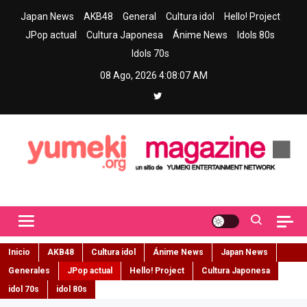
Skip
Japan News
AKB48
General
Cultura idol
Hello! Project
to
JPop actual
Cultura Japonesa
Ánime News
Idols 80s
content
Idols 70s
08 Ago, 2026
4:08:08 AM
Yumeki Magazine
Jpop y musica idol – Tu portal de jpop, movimiento idol y cultura
japonesa en español
Inicio
AKB48
Cultura idol
Ánime News
Japan News
Generales
JPop actual
Hello! Project
Cultura Japonesa
idol 70s
idol 80s