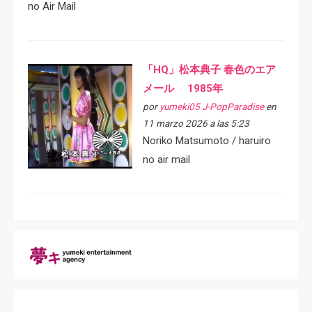
no Air Mail
「HQ」松本典子 春色のエア
メール 1985年
por
yumeki05 J-PopParadise
en
11 marzo 2026 a las 5:23
Noriko Matsumoto / haruiro
no air mail