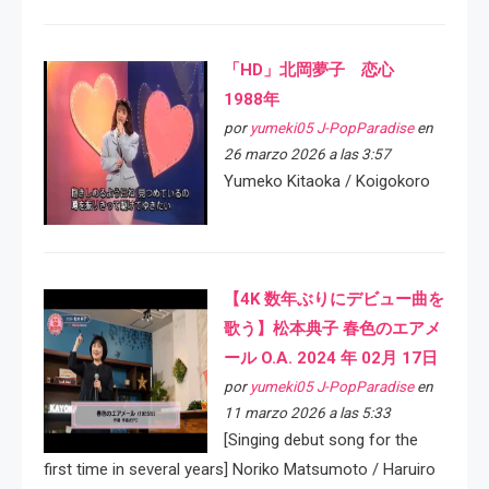
「HD」北岡夢子 恋心
1988年
por
yumeki05 J-PopParadise
en
26 marzo 2026 a las 3:57
Yumeko Kitaoka / Koigokoro
【4K 数年ぶりにデビュー曲を
歌う】松本典子 春色のエアメ
ール O.A. 2024 年 02月 17日
por
yumeki05 J-PopParadise
en
11 marzo 2026 a las 5:33
[Singing debut song for the
first time in several years] Noriko Matsumoto / Haruiro