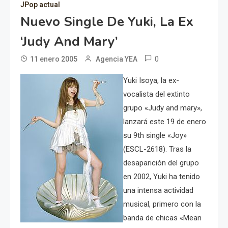
JPop actual
Nuevo Single De Yuki, La Ex
‘Judy And Mary’
0
11 enero 2005
Agencia YEA
Yuki Isoya, la ex-
vocalista del extinto
grupo «Judy and mary»,
lanzará este 19 de enero
su 9th single «Joy»
(ESCL-2618). Tras la
desaparición del grupo
en 2002, Yuki ha tenido
una intensa actividad
musical, primero con la
banda de chicas «Mean