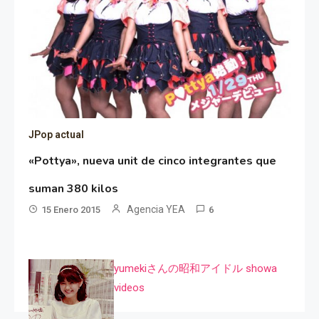
JPop actual
«Pottya», nueva unit de cinco integrantes que
suman 380 kilos
Agencia YEA
15 Enero 2015
6
yumekiさんの昭和アイドル showa
videos