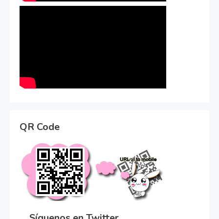
QR Code
Síguenos en Twitter