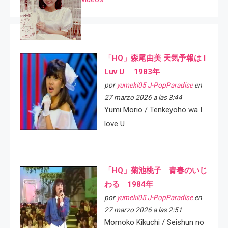
「HQ」森尾由美 天気予報は I
Luv U 1983年
por
yumeki05 J-PopParadise
en
27 marzo 2026 a las 3:44
Yumi Morio / Tenkeyoho wa I
love U
「HQ」菊池桃子 青春のいじ
わる 1984年
por
yumeki05 J-PopParadise
en
27 marzo 2026 a las 2:51
Momoko Kikuchi / Seishun no