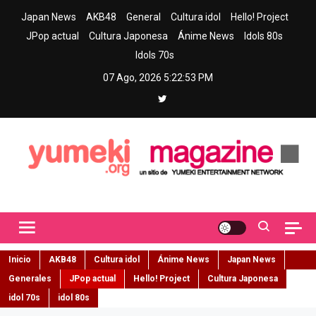
Skip
Japan News
AKB48
General
Cultura idol
Hello! Project
to
JPop actual
Cultura Japonesa
Ánime News
Idols 80s
content
Idols 70s
07 Ago, 2026
5:22:54 PM
Yumeki Magazine
Jpop y musica idol – Tu portal de jpop, movimiento idol y cultura
japonesa en español
Inicio
AKB48
Cultura idol
Ánime News
Japan News
Generales
JPop actual
Hello! Project
Cultura Japonesa
idol 70s
idol 80s