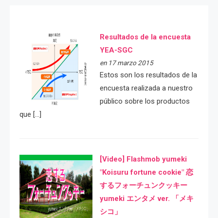
Resultados de la encuesta
YEA-SGC
en 17 marzo 2015
Estos son los resultados de la
encuesta realizada a nuestro
público sobre los productos
que […]
[Video] Flashmob yumeki
"Koisuru fortune cookie" 恋
するフォーチュンクッキー
yumeki エンタメ ver. 「メキ
シコ」