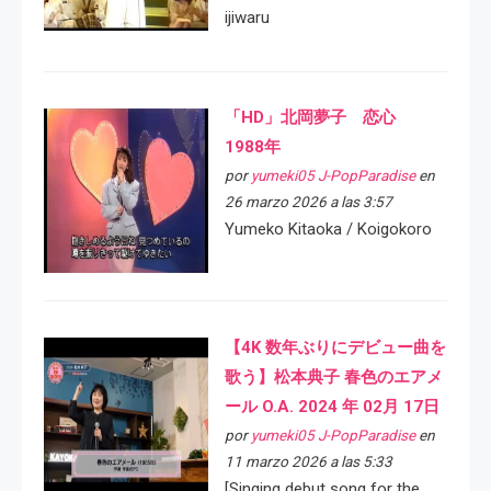
ijiwaru
「HD」北岡夢子 恋心
1988年
por
yumeki05 J-PopParadise
en
26 marzo 2026 a las 3:57
Yumeko Kitaoka / Koigokoro
【4K 数年ぶりにデビュー曲を
歌う】松本典子 春色のエアメ
ール O.A. 2024 年 02月 17日
por
yumeki05 J-PopParadise
en
11 marzo 2026 a las 5:33
[Singing debut song for the