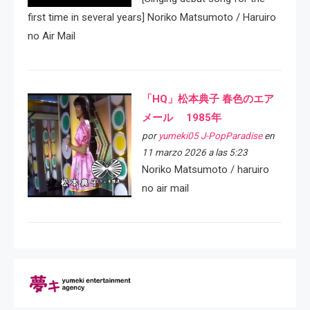
first time in several years] Noriko Matsumoto / Haruiro
no Air Mail
「HQ」松本典子 春色のエア
メール 1985年
por
yumeki05 J-PopParadise
en
11 marzo 2026 a las 5:23
Noriko Matsumoto / haruiro
no air mail