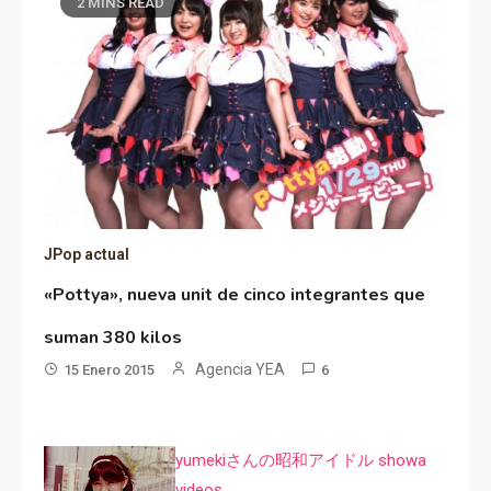
2 MINS READ
JPop actual
«Pottya», nueva unit de cinco integrantes que
suman 380 kilos
Agencia YEA
15 Enero 2015
6
yumekiさんの昭和アイドル showa
videos