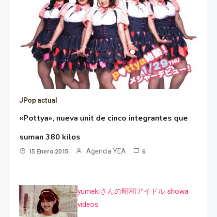
JPop actual
«Pottya», nueva unit de cinco integrantes que
suman 380 kilos
Agencia YEA
15 Enero 2015
6
yumekiさんの昭和アイドル showa
videos