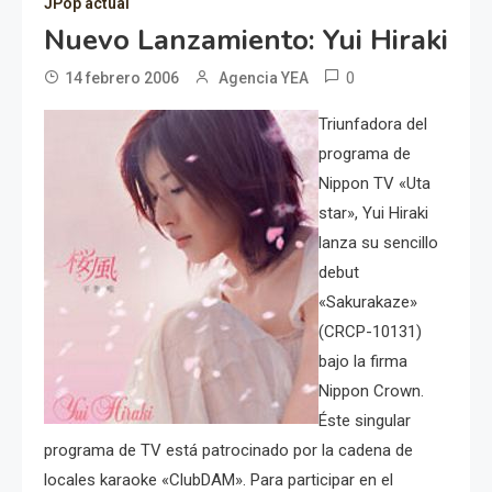
JPop actual
Nuevo Lanzamiento: Yui Hiraki
0
14 febrero 2006
Agencia YEA
Triunfadora del
programa de
Nippon TV «Uta
star», Yui Hiraki
lanza su sencillo
debut
«Sakurakaze»
(CRCP-10131)
bajo la firma
Nippon Crown.
Éste singular
programa de TV está patrocinado por la cadena de
locales karaoke «ClubDAM». Para participar en el