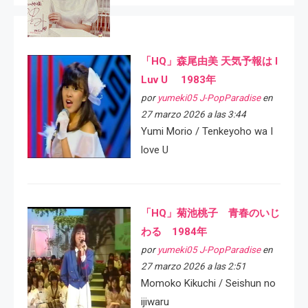
「HQ」森尾由美 天気予報は I
Luv U 1983年
por
yumeki05 J-PopParadise
en
27 marzo 2026 a las 3:44
Yumi Morio / Tenkeyoho wa I
love U
「HQ」菊池桃子 青春のいじ
わる 1984年
por
yumeki05 J-PopParadise
en
27 marzo 2026 a las 2:51
Momoko Kikuchi / Seishun no
ijiwaru