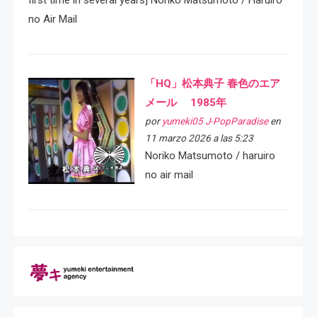
no Air Mail
「HQ」松本典子 春色のエア
メール 1985年
por
yumeki05 J-PopParadise
en
11 marzo 2026 a las 5:23
Noriko Matsumoto / haruiro
no air mail