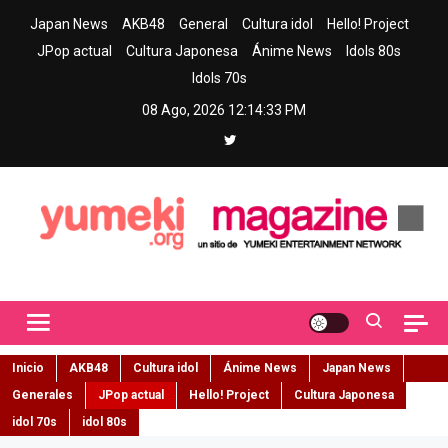
Skip
Japan News
AKB48
General
Cultura idol
Hello! Project
to
JPop actual
Cultura Japonesa
Ánime News
Idols 80s
content
Idols 70s
08 Ago, 2026
12:14:34 PM
Yumeki Magazine
Jpop y musica idol – Tu portal de jpop, movimiento idol y cultura
japonesa en español
Inicio
AKB48
Cultura idol
Ánime News
Japan News
Generales
JPop actual
Hello! Project
Cultura Japonesa
idol 70s
idol 80s