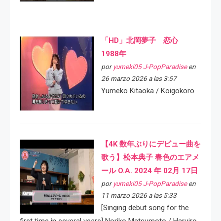
「HD」北岡夢子 恋心
1988年
por
yumeki05 J-PopParadise
en
26 marzo 2026 a las 3:57
Yumeko Kitaoka / Koigokoro
【4K 数年ぶりにデビュー曲を
歌う】松本典子 春色のエアメ
ール O.A. 2024 年 02月 17日
por
yumeki05 J-PopParadise
en
11 marzo 2026 a las 5:33
[Singing debut song for the
first time in several years] Noriko Matsumoto / Haruiro