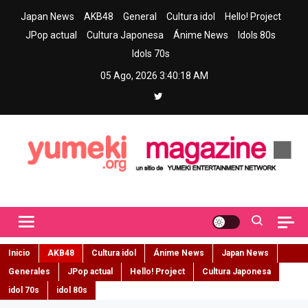
Skip
Japan News
AKB48
General
Cultura idol
Hello! Project
to
JPop actual
Cultura Japonesa
Ánime News
Idols 80s
content
Idols 70s
05 Ago, 2026
3:40:20 AM
Yumeki Magazine
Jpop y musica idol – Tu portal de jpop, movimiento idol y cultura
japonesa en español
Inicio
AKB48
Cultura idol
Ánime News
Japan News
Generales
JPop actual
Hello! Project
Cultura Japonesa
idol 70s
idol 80s