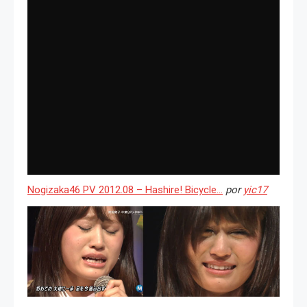
Nogizaka46 PV 2012.08 – Hashire! Bicycle…
por
yic17