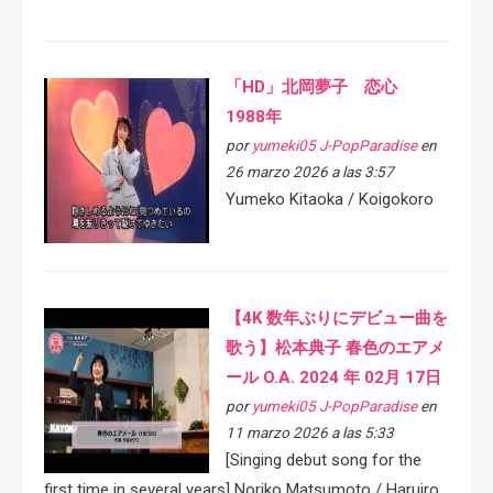
「HD」北岡夢子 恋心
1988年
por
yumeki05 J-PopParadise
en
26 marzo 2026 a las 3:57
Yumeko Kitaoka / Koigokoro
【4K 数年ぶりにデビュー曲を
歌う】松本典子 春色のエアメ
ール O.A. 2024 年 02月 17日
por
yumeki05 J-PopParadise
en
11 marzo 2026 a las 5:33
[Singing debut song for the
first time in several years] Noriko Matsumoto / Haruiro