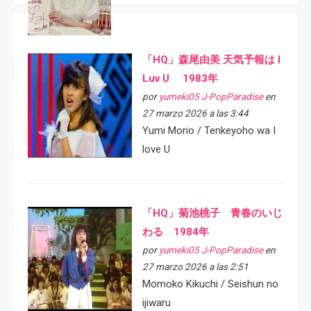
「HQ」森尾由美 天気予報は I
Luv U 1983年
por
yumeki05 J-PopParadise
en
27 marzo 2026 a las 3:44
Yumi Morio / Tenkeyoho wa I
love U
「HQ」菊池桃子 青春のいじ
わる 1984年
por
yumeki05 J-PopParadise
en
27 marzo 2026 a las 2:51
Momoko Kikuchi / Seishun no
ijiwaru