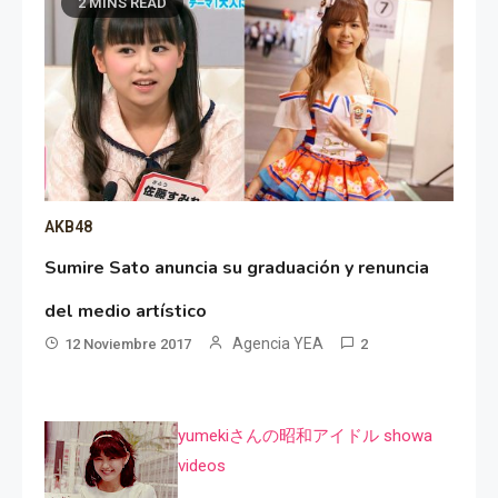
2 MINS READ
AKB48
Sumire Sato anuncia su graduación y renuncia
del medio artístico
Agencia YEA
12 Noviembre 2017
2
yumekiさんの昭和アイドル showa
videos