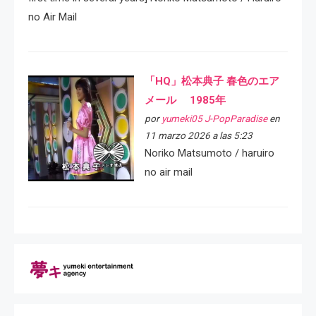
no Air Mail
「HQ」松本典子 春色のエア
メール 1985年
por
yumeki05 J-PopParadise
en
11 marzo 2026 a las 5:23
Noriko Matsumoto / haruiro
no air mail