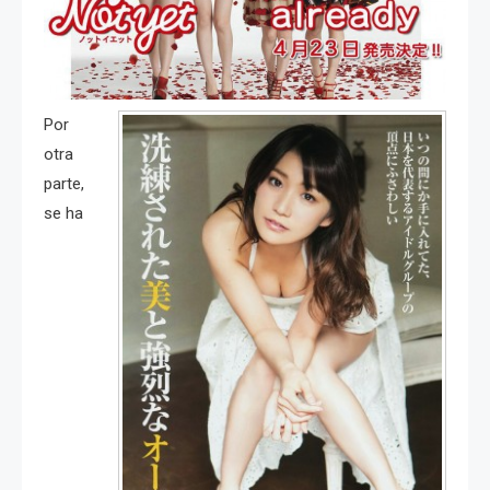
Por
otra
parte,
se ha