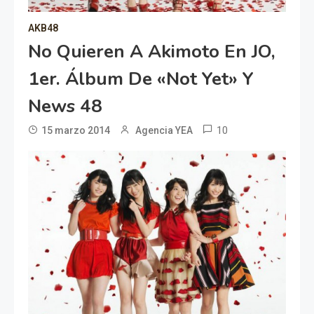
AKB48
No Quieren A Akimoto En JO,
1er. Álbum De «Not Yet» Y
News 48
10
15 marzo 2014
Agencia YEA