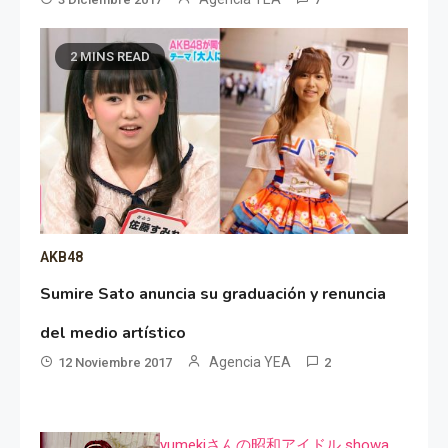
2 MINS READ
AKB48
Sumire Sato anuncia su graduación y renuncia
del medio artístico
Agencia YEA
12 Noviembre 2017
2
yumekiさんの昭和アイドル showa