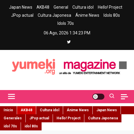
Skip
Japan News
AKB48
General
Cultura idol
Hello! Project
to
JPop actual
Cultura Japonesa
Ánime News
Idols 80s
content
Idols 70s
06 Ago, 2026
1:34:25 PM
Yumeki Magazine
Jpop y musica idol – Tu portal de jpop, movimiento idol y cultura
japonesa en español
Inicio
AKB48
Cultura idol
Ánime News
Japan News
Generales
JPop actual
Hello! Project
Cultura Japonesa
idol 70s
idol 80s