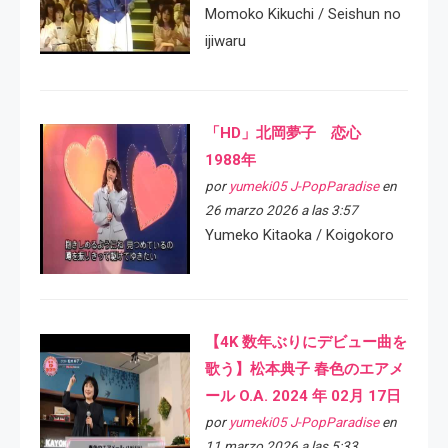
Momoko Kikuchi / Seishun no
ijiwaru
「HD」北岡夢子 恋心
1988年
por
yumeki05 J-PopParadise
en
26 marzo 2026 a las 3:57
Yumeko Kitaoka / Koigokoro
【4K 数年ぶりにデビュー曲を
歌う】松本典子 春色のエアメ
ール O.A. 2024 年 02月 17日
por
yumeki05 J-PopParadise
en
11 marzo 2026 a las 5:33