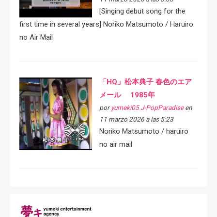
[Singing debut song for the
first time in several years] Noriko Matsumoto / Haruiro
no Air Mail
「HQ」松本典子 春色のエア
メール 1985年
por
yumeki05 J-PopParadise
en
11 marzo 2026 a las 5:23
Noriko Matsumoto / haruiro
no air mail