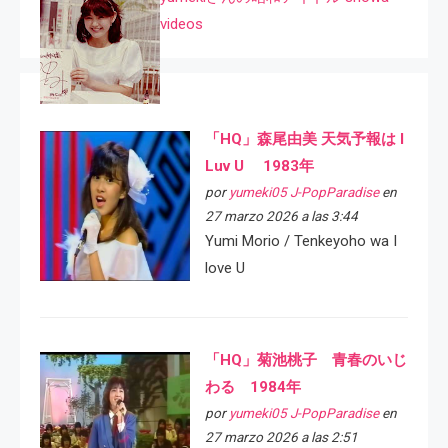
videos
「HQ」森尾由美 天気予報は I
Luv U 1983年
por
yumeki05 J-PopParadise
en
27 marzo 2026 a las 3:44
Yumi Morio / Tenkeyoho wa I
love U
「HQ」菊池桃子 青春のいじ
わる 1984年
por
yumeki05 J-PopParadise
en
27 marzo 2026 a las 2:51