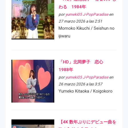
わる 1984年
por
yumeki05 J-PopParadise
en
27 marzo 2026 a las 2:51
Momoko Kikuchi / Seishun no
ijiwaru
「HD」北岡夢子 恋心
1988年
por
yumeki05 J-PopParadise
en
26 marzo 2026 a las 3:57
Yumeko Kitaoka / Koigokoro
【4K 数年ぶりにデビュー曲を