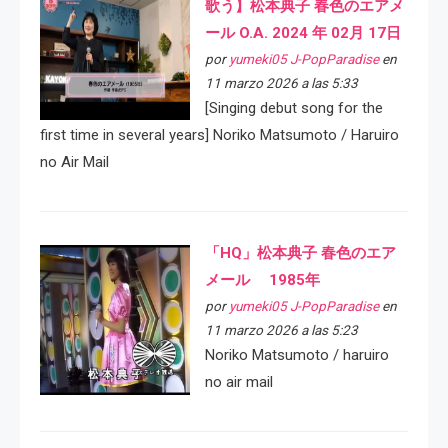
歌う】松本典子 春色のエアメ
ール O.A. 2024 年 02月 17日
por
yumeki05 J-PopParadise
en
11 marzo 2026 a las 5:33
[Singing debut song for the
first time in several years] Noriko Matsumoto / Haruiro
no Air Mail
「HQ」松本典子 春色のエア
メール 1985年
por
yumeki05 J-PopParadise
en
11 marzo 2026 a las 5:23
Noriko Matsumoto / haruiro
no air mail