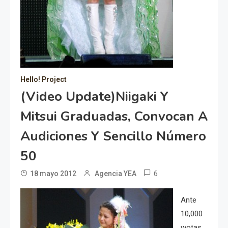
Hello! Project
(Video Update)Niigaki Y
Mitsui Graduadas, Convocan A
Audiciones Y Sencillo Número
50
6
18 mayo 2012
Agencia YEA
Ante
10,000
wotas