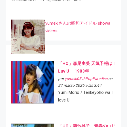
yumekiさんの昭和アイドル showa
videos
「HQ」森尾由美 天気予報は I
Luv U 1983年
por
yumeki05 J-PopParadise
en
27 marzo 2026 a las 3:44
Yumi Morio / Tenkeyoho wa I
love U
「HQ」菊池桃子 青春のいじ