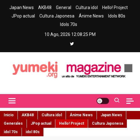
Skip
Japan News
AKB48
General
Cultura idol
Hello! Project
to
JPop actual
Cultura Japonesa
Ánime News
Idols 80s
content
Idols 70s
10 Ago, 2026
12:08:27 PM
Yumeki Magazine
Jpop y musica idol – Tu portal de jpop, movimiento idol y cultura
japonesa en español
Inicio
AKB48
Cultura idol
Ánime News
Japan News
Generales
JPop actual
Hello! Project
Cultura Japonesa
idol 70s
idol 80s