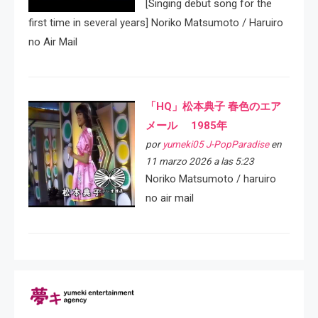
[Singing debut song for the
first time in several years] Noriko Matsumoto / Haruiro
no Air Mail
「HQ」松本典子 春色のエア
メール 1985年
por
yumeki05 J-PopParadise
en
11 marzo 2026 a las 5:23
Noriko Matsumoto / haruiro
no air mail