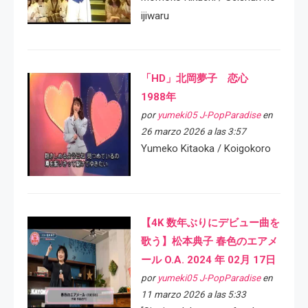
ijiwaru
「HD」北岡夢子 恋心
1988年
por
yumeki05 J-PopParadise
en
26 marzo 2026 a las 3:57
Yumeko Kitaoka / Koigokoro
【4K 数年ぶりにデビュー曲を
歌う】松本典子 春色のエアメ
ール O.A. 2024 年 02月 17日
por
yumeki05 J-PopParadise
en
11 marzo 2026 a las 5:33