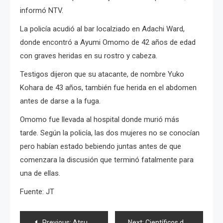
informó NTV.
La policía acudió al bar localziado en Adachi Ward,
donde encontró a Ayumi Omomo de 42 años de edad
con graves heridas en su rostro y cabeza.
T
estigos dijeron que su atacante, de nombre Yuko
Kohara de 43 años, también fue herida en el abdomen
antes de darse a la fuga.
Omomo fue llevada al hospital donde murió más
tarde.
Según la policía, las dos mujeres no se conocían
pero habían estado bebiendo juntas antes de que
comenzara la discusión que terminó fatalmente para
una de ellas.
Fuente: JT
Navegación
Previous:
Atsuko «liberada»,»AKB0048″ el más esperado, detalles del sencillo 26 y logo de nueva gira
Next:
Científicos desarrollan dispositivo que ayuda a «guardar silencio»