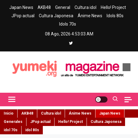
Skip
Japan News
AKB48
General
Cultura idol
Hello! Project
to
JPop actual
Cultura Japonesa
Ánime News
Idols 80s
content
Idols 70s
08 Ago, 2026
4:53:04 AM
Yumeki Magazine
Jpop y musica idol – Tu portal de jpop, movimiento idol y cultura
japonesa en español
Inicio
AKB48
Cultura idol
Ánime News
Japan News
Generales
JPop actual
Hello! Project
Cultura Japonesa
idol 70s
idol 80s