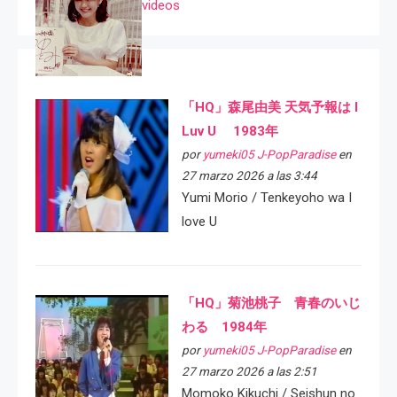
videos
「HQ」森尾由美 天気予報は I
Luv U 1983年
por
yumeki05 J-PopParadise
en
27 marzo 2026 a las 3:44
Yumi Morio / Tenkeyoho wa I
love U
「HQ」菊池桃子 青春のいじ
わる 1984年
por
yumeki05 J-PopParadise
en
27 marzo 2026 a las 2:51
Momoko Kikuchi / Seishun no