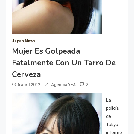
Japan News
Mujer Es Golpeada
Fatalmente Con Un Tarro De
Cerveza
2
5 abril 2012
Agencia YEA
La
policía
de
Tokyo
informó