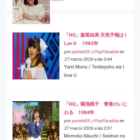
「HQ」森尾由美 天気予報は I
Luv U 1983年
por
yumeki05 J-PopParadise
en
27 marzo 2026 a las 3:44
Yumi Morio / Tenkeyoho wa I
love U
「HQ」菊池桃子 青春のいじ
わる 1984年
por
yumeki05 J-PopParadise
en
27 marzo 2026 a las 2:51
Momoko Kikuchi / Seishun no