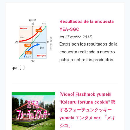
Resultados de la encuesta
YEA-SGC
en 17 marzo 2015
Estos son los resultados de la
encuesta realizada a nuestro
público sobre los productos
que […]
[Video] Flashmob yumeki
"Koisuru fortune cookie" 恋
するフォーチュンクッキー
yumeki エンタメ ver. 「メキ
シコ」