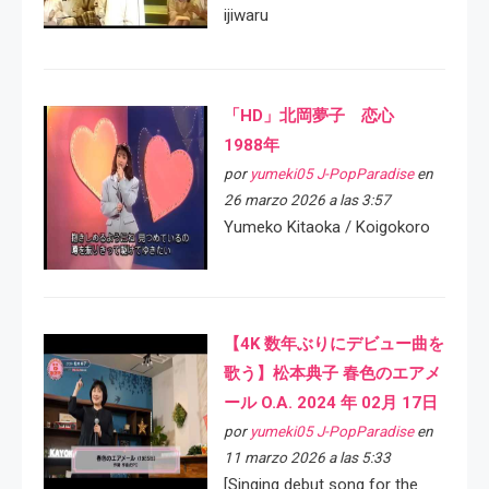
ijiwaru
「HD」北岡夢子 恋心
1988年
por
yumeki05 J-PopParadise
en
26 marzo 2026 a las 3:57
Yumeko Kitaoka / Koigokoro
【4K 数年ぶりにデビュー曲を
歌う】松本典子 春色のエアメ
ール O.A. 2024 年 02月 17日
por
yumeki05 J-PopParadise
en
11 marzo 2026 a las 5:33
[Singing debut song for the