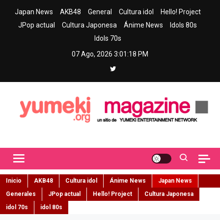
Skip
Japan News
AKB48
General
Cultura idol
Hello! Project
to
JPop actual
Cultura Japonesa
Ánime News
Idols 80s
content
Idols 70s
07 Ago, 2026
3:01:19 PM
Yumeki Magazine
Jpop y musica idol – Tu portal de jpop, movimiento idol y cultura
japonesa en español
Inicio
AKB48
Cultura idol
Ánime News
Japan News
Generales
JPop actual
Hello! Project
Cultura Japonesa
idol 70s
idol 80s