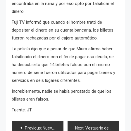
encontraba en la ruina y por eso optó por falsificar el
dinero.
Fuji TV informó que cuando el hombre trató de
depositar el dinero en su cuenta bancaria, los billetes
fueron rechazadas por el cajero automático.
La policía dijo que a pesar de que Miura afirma haber
falsificado el dinero con el fin de pagar esa deuda, se
ha descubierto que 14 billetes falsos con el mismo
número de serie fueron utilizados para pagar bienes y
servicios en seis lugares diferentes.
Increíblemente, nadie se había percatado de que los
billetes eran falsos.
Fuente: JT
Navegación
Previous:
Nuevo sencillo de «S/mileage»: «Tachiagaaru»
Next:
Vestuario de Yuki Kashiwagi (AKB48) fue robado y luego subastado en linea