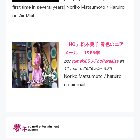
first time in several years] Noriko Matsumoto / Haruiro
no Air Mail
「HQ」松本典子 春色のエア
メール 1985年
por
yumeki05 J-PopParadise
en
11 marzo 2026 a las 5:23
Noriko Matsumoto / haruiro
no air mail