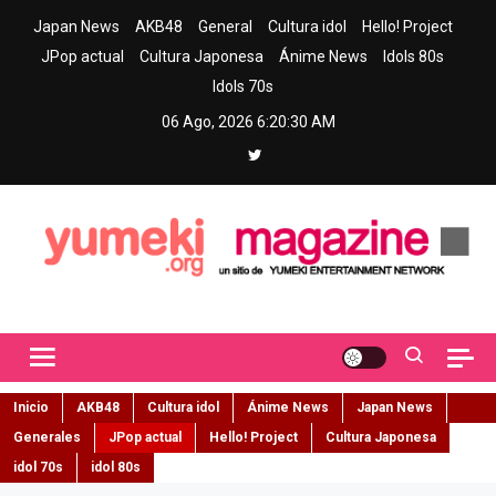
Skip
Japan News
AKB48
General
Cultura idol
Hello! Project
to
JPop actual
Cultura Japonesa
Ánime News
Idols 80s
content
Idols 70s
06 Ago, 2026
6:20:31 AM
Yumeki Magazine
Jpop y musica idol – Tu portal de jpop, movimiento idol y cultura
japonesa en español
Inicio
AKB48
Cultura idol
Ánime News
Japan News
Generales
JPop actual
Hello! Project
Cultura Japonesa
idol 70s
idol 80s