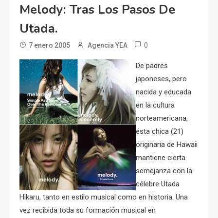
Melody: Tras Los Pasos De
Utada.
0
7 enero 2005
Agencia YEA
De padres
japoneses, pero
nacida y educada
en la cultura
norteamericana,
ésta chica (21)
originaria de Hawaii
mantiene cierta
semejanza con la
célebre Utada
Hikaru, tanto en estilo musical como en historia. Una
vez recibida toda su formación musical en