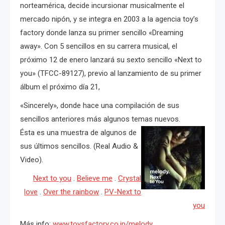
norteamérica, decide incursionar musicalmente el
mercado nipón, y se integra en 2003 a la agencia toy’s
factory donde lanza su primer sencillo «Dreaming
away». Con 5 sencillos en su carrera musical, el
próximo 12 de enero lanzará su sexto sencillo «Next to
you» (TFCC-89127), previo al lanzamiento de su primer
álbum el próximo día 21,
«Sincerely», donde hace una compilación de sus
sencillos anteriores más algunos temas nuevos.
Ésta es una muestra de algunos de
sus últimos sencillos. (Real Audio &
Video).
Next to you
.
Believe me
.
Crystal
love
.
Over the rainbow
.
PV-Next to
you
Más info:
www.toysfactory.co.jp/melody