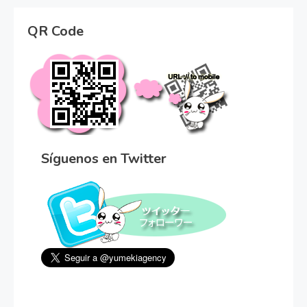
QR Code
Síguenos en Twitter