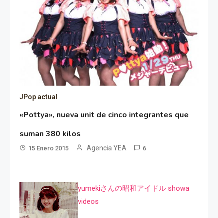
JPop actual
«Pottya», nueva unit de cinco integrantes que
suman 380 kilos
Agencia YEA
15 Enero 2015
6
yumekiさんの昭和アイドル showa
videos