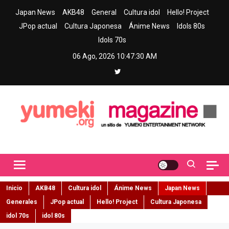
Skip
Japan News
AKB48
General
Cultura idol
Hello! Project
to
JPop actual
Cultura Japonesa
Ánime News
Idols 80s
content
Idols 70s
06 Ago, 2026
10:47:31 AM
Yumeki Magazine
Jpop y musica idol – Tu portal de jpop, movimiento idol y cultura
japonesa en español
Inicio
AKB48
Cultura idol
Ánime News
Japan News
Generales
JPop actual
Hello! Project
Cultura Japonesa
idol 70s
idol 80s