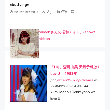
«bullying»
Agencia YEA
22 Octubre 2017
2
yumekiさんの昭和アイドル showa
videos
「HQ」森尾由美 天気予報は I
Luv U 1983年
por
yumeki05 J-PopParadise
en
27 marzo 2026 a las 3:44
Yumi Morio / Tenkeyoho wa I
love U