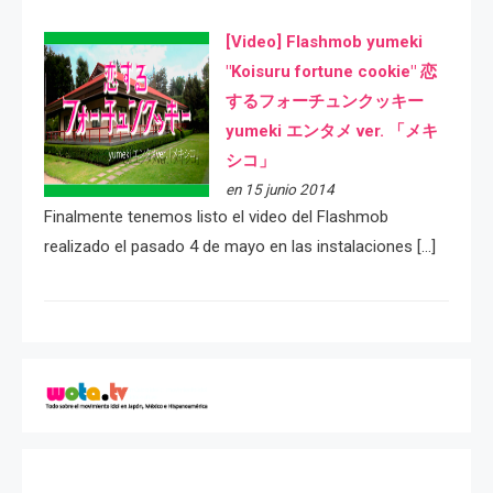
[Video] Flashmob yumeki
"Koisuru fortune cookie" 恋
するフォーチュンクッキー
yumeki エンタメ ver. 「メキ
シコ」
en 15 junio 2014
Finalmente tenemos listo el video del Flashmob
realizado el pasado 4 de mayo en las instalaciones […]