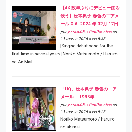
【4K 数年ぶりにデビュー曲を
歌う】松本典子 春色のエアメ
ール O.A. 2024 年 02月 17日
por
yumeki05 J-PopParadise
en
11 marzo 2026 a las 5:33
[Singing debut song for the
first time in several years] Noriko Matsumoto / Haruiro
no Air Mail
「HQ」松本典子 春色のエア
メール 1985年
por
yumeki05 J-PopParadise
en
11 marzo 2026 a las 5:23
Noriko Matsumoto / haruiro
no air mail