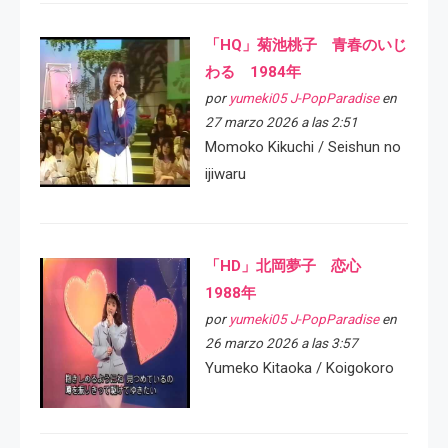
「HQ」菊池桃子 青春のいじ
わる 1984年
por
yumeki05 J-PopParadise
en
27 marzo 2026 a las 2:51
Momoko Kikuchi / Seishun no
ijiwaru
「HD」北岡夢子 恋心
1988年
por
yumeki05 J-PopParadise
en
26 marzo 2026 a las 3:57
Yumeko Kitaoka / Koigokoro