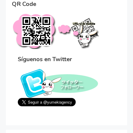
QR Code
Síguenos en Twitter