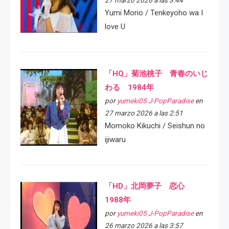
Yumi Morio / Tenkeyoho wa I
love U
「HQ」菊池桃子 青春のいじ
わる 1984年
por
yumeki05 J-PopParadise
en
27 marzo 2026 a las 2:51
Momoko Kikuchi / Seishun no
ijiwaru
「HD」北岡夢子 恋心
1988年
por
yumeki05 J-PopParadise
en
26 marzo 2026 a las 3:57