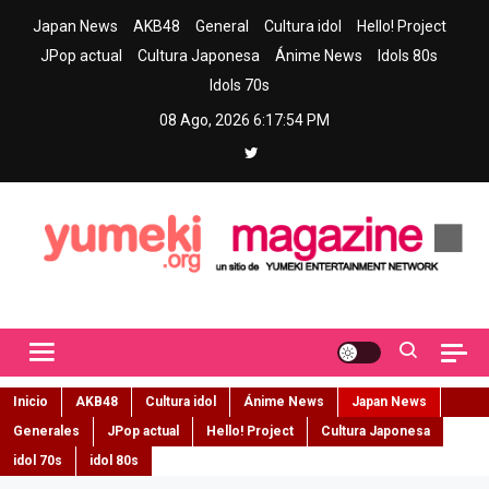
Skip
Japan News
AKB48
General
Cultura idol
Hello! Project
to
JPop actual
Cultura Japonesa
Ánime News
Idols 80s
content
Idols 70s
08 Ago, 2026
6:17:55 PM
Yumeki Magazine
Jpop y musica idol – Tu portal de jpop, movimiento idol y cultura
japonesa en español
Inicio
AKB48
Cultura idol
Ánime News
Japan News
Generales
JPop actual
Hello! Project
Cultura Japonesa
idol 70s
idol 80s