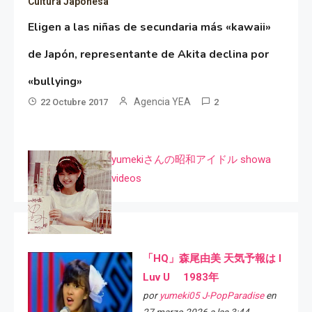
Cultura Japonesa
Eligen a las niñas de secundaria más «kawaii»
de Japón, representante de Akita declina por
«bullying»
Agencia YEA
22 Octubre 2017
2
yumekiさんの昭和アイドル showa
videos
「HQ」森尾由美 天気予報は I
Luv U 1983年
por
yumeki05 J-PopParadise
en
27 marzo 2026 a las 3:44