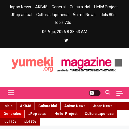
Skip
Japan News
AKB48
General
Cultura idol
Hello! Project
to
JPop actual
Cultura Japonesa
Ánime News
Idols 80s
content
Idols 70s
06 Ago, 2026
8:38:55 AM
Yumeki Magazine
Jpop y musica idol – Tu portal de jpop, movimiento idol y cultura
japonesa en español
Inicio
AKB48
Cultura idol
Ánime News
Japan News
Generales
JPop actual
Hello! Project
Cultura Japonesa
idol 70s
idol 80s