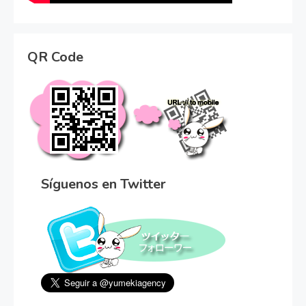
QR Code
Síguenos en Twitter