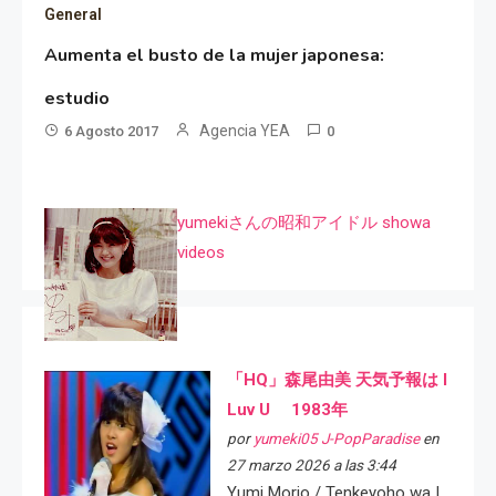
General
Aumenta el busto de la mujer japonesa:
estudio
Agencia YEA
6 Agosto 2017
0
yumekiさんの昭和アイドル showa
videos
「HQ」森尾由美 天気予報は I
Luv U 1983年
por
yumeki05 J-PopParadise
en
27 marzo 2026 a las 3:44
Yumi Morio / Tenkeyoho wa I