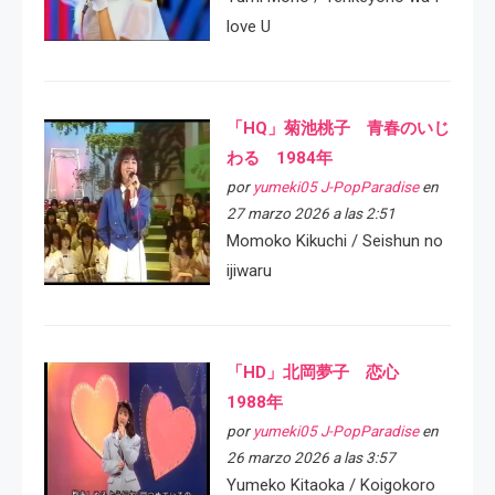
love U
「HQ」菊池桃子 青春のいじ
わる 1984年
por
yumeki05 J-PopParadise
en
27 marzo 2026 a las 2:51
Momoko Kikuchi / Seishun no
ijiwaru
「HD」北岡夢子 恋心
1988年
por
yumeki05 J-PopParadise
en
26 marzo 2026 a las 3:57
Yumeko Kitaoka / Koigokoro