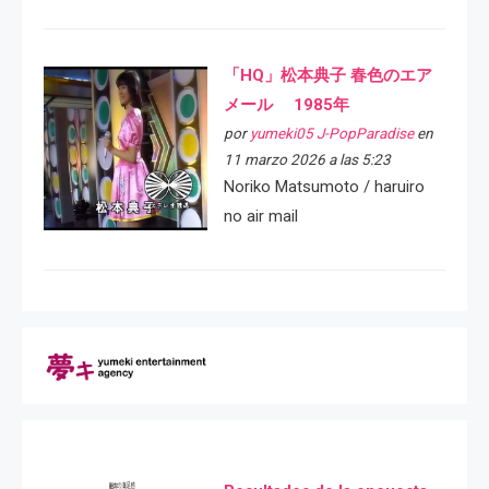
「HQ」松本典子 春色のエア
メール 1985年
por
yumeki05 J-PopParadise
en
11 marzo 2026 a las 5:23
Noriko Matsumoto / haruiro
no air mail