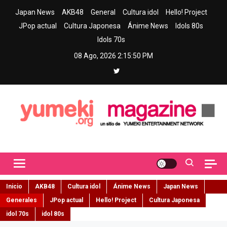
Skip
Japan News
AKB48
General
Cultura idol
Hello! Project
to
JPop actual
Cultura Japonesa
Ánime News
Idols 80s
content
Idols 70s
08 Ago, 2026
2:15:51 PM
Yumeki Magazine
Jpop y musica idol – Tu portal de jpop, movimiento idol y cultura
japonesa en español
Inicio
AKB48
Cultura idol
Ánime News
Japan News
Generales
JPop actual
Hello! Project
Cultura Japonesa
idol 70s
idol 80s