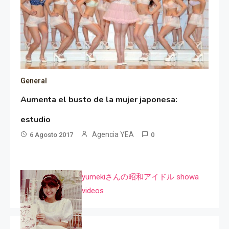
General
Aumenta el busto de la mujer japonesa:
estudio
Agencia YEA
6 Agosto 2017
0
yumekiさんの昭和アイドル showa
videos