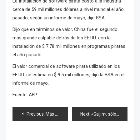
La Instalación de software pirata costó a la industria
cerca de 59 mil millones dólares a nivel mundial el año
pasado, según un informe de mayo, dijo BSA.
Dijo que en términos de valor, China fue el segundo
más grande culpable detrás de los EE.UU. con la
instalación de $ 7.78 mil millones en programas piratas
el año pasado.
El valor comercial de software pirata utilizado en los
EE.UU. se estima en $ 9.5 mil millones, dijo la BSA en el
informe de mayo.
Fuente: AFP
Navegación
Previous:
Más de 100,000 residentes de Fukushima todavía no pueden regresar a sus hogares
Next:
«Gaijin», sólo una palabra o un epíteto racial
de