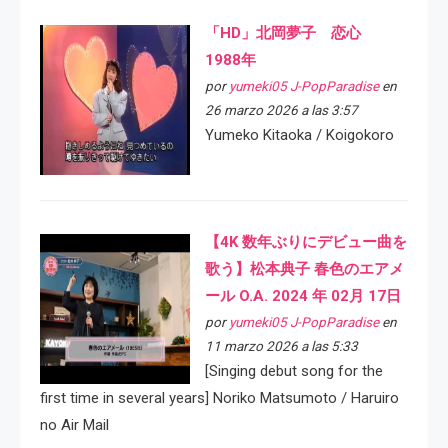
「HD」北岡夢子 恋心
1988年
por
yumeki05 J-PopParadise
en
26 marzo 2026 a las 3:57
Yumeko Kitaoka / Koigokoro
【4K 数年ぶりにデビュー曲を
歌う】松本典子 春色のエアメ
ール O.A. 2024 年 02月 17日
por
yumeki05 J-PopParadise
en
11 marzo 2026 a las 5:33
[Singing debut song for the
first time in several years] Noriko Matsumoto / Haruiro
no Air Mail