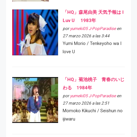
「HQ」森尾由美 天気予報は I
Luv U 1983年
por
yumeki05 J-PopParadise
en
27 marzo 2026 a las 3:44
Yumi Morio / Tenkeyoho wa I
love U
「HQ」菊池桃子 青春のいじ
わる 1984年
por
yumeki05 J-PopParadise
en
27 marzo 2026 a las 2:51
Momoko Kikuchi / Seishun no
ijiwaru