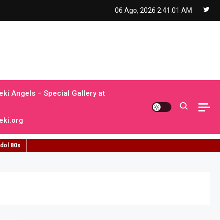
06 Ago, 2026
2:41:02 AM
ki Angels – Special Gallery at
ki.org
idol 80s