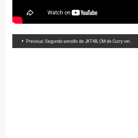
Navegación
Previous:
Segundo sencillo de JKT48, CM de Curry veraniego, «JPN48» y news 48
de
entradas