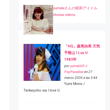
yumekiさんの昭和アイドル
showa videos
「HQ」森尾由美 天気
予報は I Luv U
1983年
por
yumeki05 J-
PopParadise
en 27
marzo 2026 a las 3:44
Yumi Morio /
Tenkeyoho wa I love U