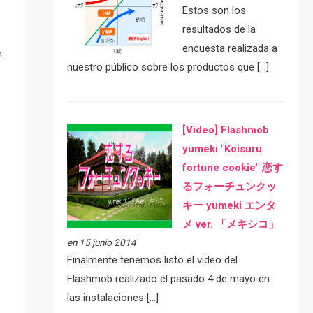
Estos son los
resultados de la
encuesta realizada a
n
nuestro público sobre los productos que […]
[Video] Flashmob
yumeki "Koisuru
fortune cookie" 恋す
るフォーチュンクッ
キー yumeki エンタ
メ ver. 「メキシコ」
en 15 junio 2014
Finalmente tenemos listo el video del
Flashmob realizado el pasado 4 de mayo en
las instalaciones […]