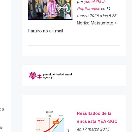
por
yumeki05 J-
PopParadise
en 11
marzo 2026 a las 5:23
Noriko Matsumoto /
haruiro no air mail
da
Resultados de la
encuesta YEA-SGC
ía
en 17 marzo 2015