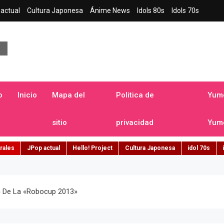
actual
Cultura Japonesa
Ánime News
Idols 80s
Idols 70s
a japonesa en español
o
Inicio
Mapa del
Politica de
Yume
sitio
privacidad
Yume
rales
JPop actual
Hello! Project
Cultura Japonesa
idol 70s
» De La «Robocup 2013»