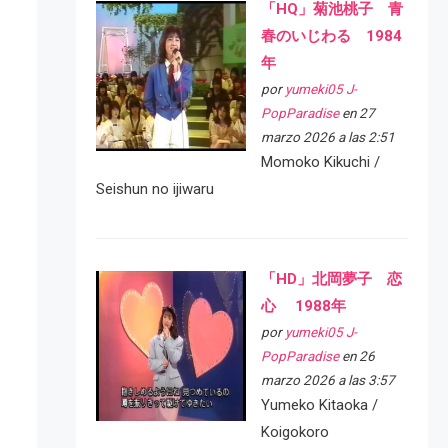
「HQ」菊池桃子 青
春のいじわる 1984
年
por
yumeki05 J-
PopParadise
en 27
marzo 2026 a las 2:51
Momoko Kikuchi /
Seishun no ijiwaru
「HD」北岡夢子 恋
心 1988年
por
yumeki05 J-
PopParadise
en 26
marzo 2026 a las 3:57
Yumeko Kitaoka /
Koigokoro