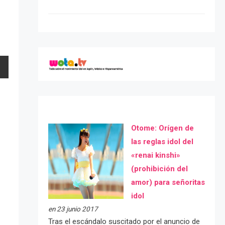
Otome: Orígen de
las reglas idol del
«renai kinshi»
(prohibición del
amor) para señoritas
idol
en 23 junio 2017
Tras el escándalo suscitado por el anuncio de