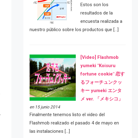
Estos son los
resultados de la
encuesta realizada a
nuestro público sobre los productos que […]
[Video] Flashmob
yumeki "Koisuru
fortune cookie" 恋す
るフォーチュンクッ
キー yumeki エンタ
メ ver. 「メキシコ」
en 15 junio 2014
Finalmente tenemos listo el video del
r
Flashmob realizado el pasado 4 de mayo en
las instalaciones […]