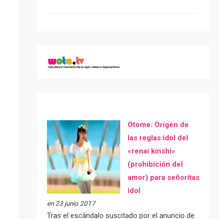
Otome: Orígen de
las reglas idol del
«renai kinshi»
(prohibición del
amor) para señoritas
idol
en 23 junio 2017
Tras el escándalo suscitado por el anuncio de