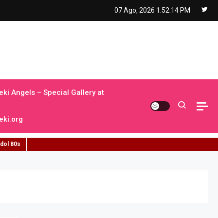
07 Ago, 2026
1:52:15 PM
ki Angels – Special Gallery at
ki.org
idol 80s