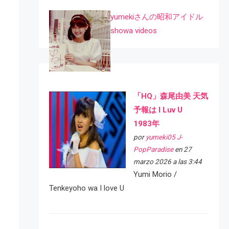
yumekiさんの昭和アイドル
showa videos
「HQ」森尾由美 天気
予報は I Luv U
1983年
por
yumeki05 J-
PopParadise
en 27
marzo 2026 a las 3:44
Yumi Morio /
Tenkeyoho wa I love U