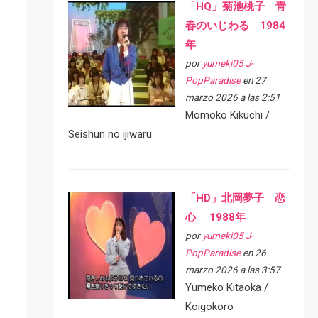
「HQ」菊池桃子 青
春のいじわる 1984
年
por
yumeki05 J-
PopParadise
en 27
marzo 2026 a las 2:51
Momoko Kikuchi /
Seishun no ijiwaru
「HD」北岡夢子 恋
心 1988年
por
yumeki05 J-
PopParadise
en 26
marzo 2026 a las 3:57
Yumeko Kitaoka /
Koigokoro