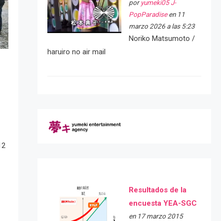
por
yumeki05 J-
PopParadise
en 11
marzo 2026 a las 5:23
Noriko Matsumoto /
haruiro no air mail
12
Resultados de la
encuesta YEA-SGC
en 17 marzo 2015