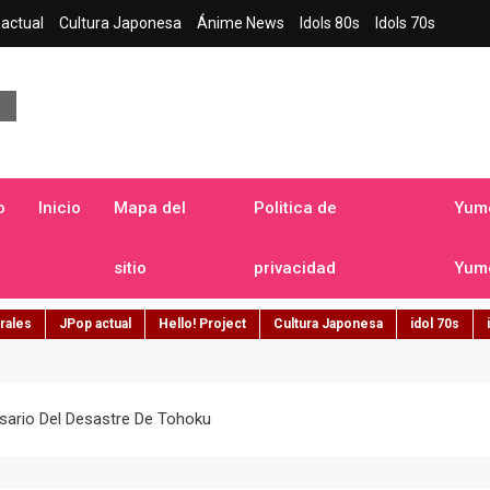
actual
Cultura Japonesa
Ánime News
Idols 80s
Idols 70s
a japonesa en español
o
Inicio
Mapa del
Politica de
Yume
sitio
privacidad
Yume
rales
JPop actual
Hello! Project
Cultura Japonesa
idol 70s
sario Del Desastre De Tohoku