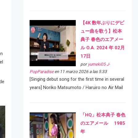
【4K 数年ぶりにデビ
e
ュー曲を歌う】松本
典子 春色のエアメー
ル O.A. 2024 年 02月
en
17日
el
por
yumeki05 J-
PopParadise
en 11 marzo 2026 a las 5:33
[Singing debut song for the first time in several
de
years] Noriko Matsumoto / Haruiro no Air Mail
「HQ」松本典子 春色
のエアメール 1985
年