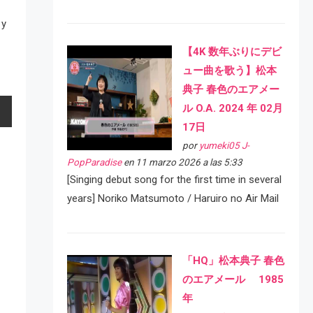
 y
【4K 数年ぶりにデビ
ュー曲を歌う】松本
典子 春色のエアメー
ル O.A. 2024 年 02月
17日
por
yumeki05 J-
PopParadise
en 11 marzo 2026 a las 5:33
[Singing debut song for the first time in several
years] Noriko Matsumoto / Haruiro no Air Mail
「HQ」松本典子 春色
のエアメール 1985
年