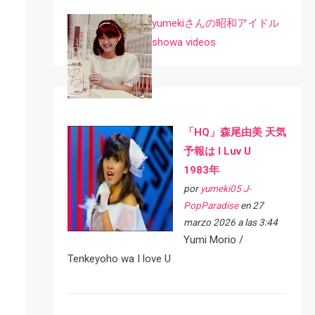
yumekiさんの昭和アイドル
showa videos
「HQ」森尾由美 天気
予報は I Luv U
1983年
por
yumeki05 J-
PopParadise
en 27
marzo 2026 a las 3:44
Yumi Morio /
Tenkeyoho wa I love U