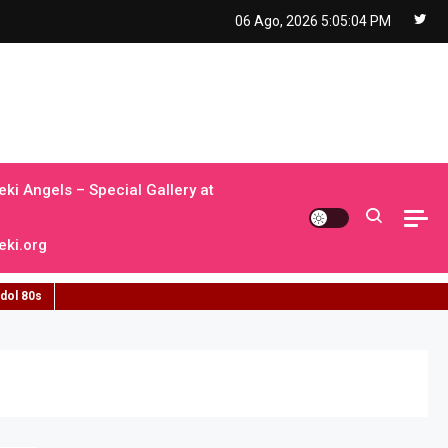
06 Ago, 2026
5:05:05 PM
ki Angels – Special Gallery at
ki.org
idol 80s