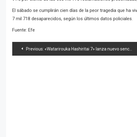
El sábado se cumplirán cien días de la peor tragedia que ha v
7 mil 718 desaparecidos, según los últimos datos policiales.
Fuente: Efe
Navegación
Previous:
«Watarirouka Hashiritai 7» lanza nuevo sencillo en Agosto
de
entradas