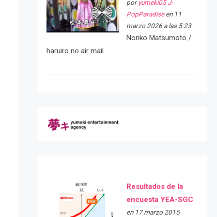
por
yumeki05 J-
PopParadise
en 11
marzo 2026 a las 5:23
Noriko Matsumoto /
haruiro no air mail
Resultados de la
encuesta YEA-SGC
en 17 marzo 2015