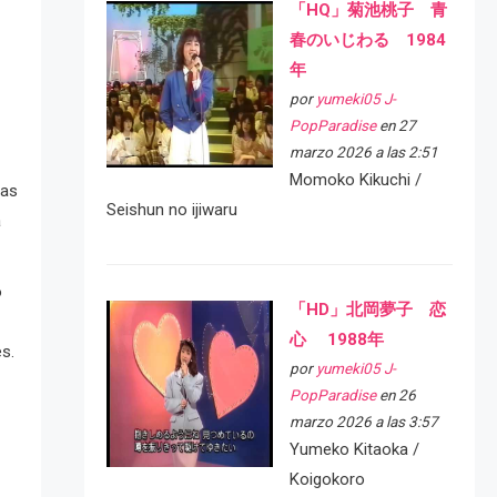
「HQ」菊池桃子 青
春のいじわる 1984
年
por
yumeki05 J-
PopParadise
en 27
marzo 2026 a las 2:51
Momoko Kikuchi /
las
Seishun no ijiwaru
a
o
「HD」北岡夢子 恋
心 1988年
s.
por
yumeki05 J-
PopParadise
en 26
marzo 2026 a las 3:57
Yumeko Kitaoka /
Koigokoro