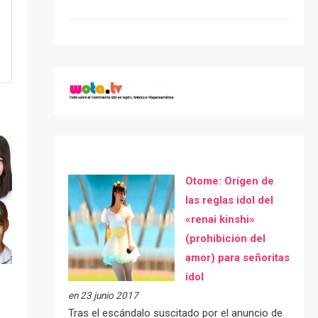
Otome: Orígen de
las reglas idol del
«renai kinshi»
(prohibición del
amor) para señoritas
idol
en 23 junio 2017
Tras el escándalo suscitado por el anuncio de