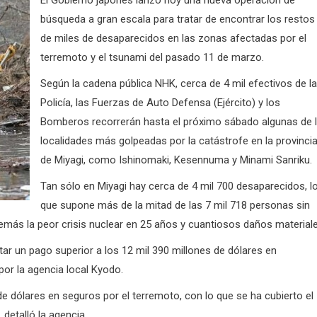
El Gobierno japonés lanzó hoy una nueva operación de
búsqueda a gran escala para tratar de encontrar los restos
de miles de desaparecidos en las zonas afectadas por el
terremoto y el tsunami del pasado 11 de marzo.
Según la cadena pública NHK, cerca de 4 mil efectivos de la
Policía, las Fuerzas de Auto Defensa (Ejército) y los
Bomberos recorrerán hasta el próximo sábado algunas de 
localidades más golpeadas por la catástrofe en la provinci
de Miyagi, como Ishinomaki, Kesennuma y Minami Sanriku.
Tan sólo en Miyagi hay cerca de 4 mil 700 desaparecidos, l
que supone más de la mitad de las 7 mil 718 personas sin
emás la peor crisis nuclear en 25 años y cuantiosos daños materiale
ar un pago superior a los 12 mil 390 millones de dólares en
or la agencia local Kyodo.
 dólares en seguros por el terremoto, con lo que se ha cubierto el
detalló la agencia.