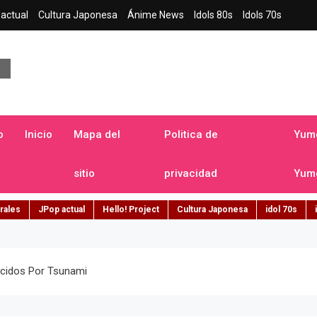
actual
Cultura Japonesa
Ánime News
Idols 80s
Idols 70s
a japonesa en español
o
Inicio
Mapa del
Politica de
Yume
sitio
privacidad
Yume
rales
JPop actual
Hello! Project
Cultura Japonesa
idol 70s
ecidos Por Tsunami