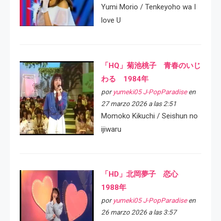
Yumi Morio / Tenkeyoho wa I
love U
「HQ」菊池桃子 青春のいじ
わる 1984年
por
yumeki05 J-PopParadise
en
27 marzo 2026 a las 2:51
Momoko Kikuchi / Seishun no
ijiwaru
「HD」北岡夢子 恋心
1988年
por
yumeki05 J-PopParadise
en
26 marzo 2026 a las 3:57