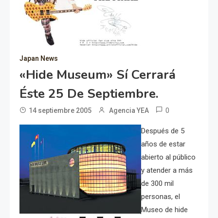
Japan News
«hide Museum» Sí Cerrará
Éste 25 De Septiembre.
0
14 septiembre 2005
Agencia YEA
Después de 5
años de estar
abierto al público
y atender a más
de 300 mil
personas, el
Museo de hide