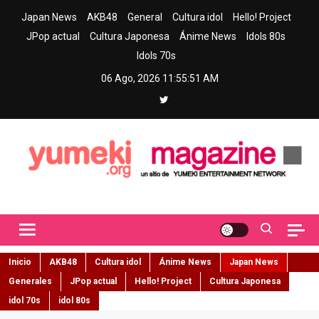
Skip
Japan News
AKB48
General
Cultura idol
Hello! Project
to
JPop actual
Cultura Japonesa
Ánime News
Idols 80s
content
Idols 70s
06 Ago, 2026
11:55:52 AM
Yumeki Magazine
Jpop y musica idol – Tu portal de jpop, movimiento idol y cultura
japonesa en español
Inicio
AKB48
Cultura idol
Ánime News
Japan News
Generales
JPop actual
Hello! Project
Cultura Japonesa
idol 70s
idol 80s