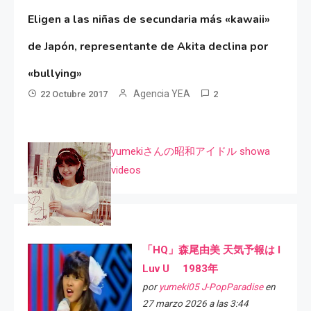
Eligen a las niñas de secundaria más «kawaii»
de Japón, representante de Akita declina por
«bullying»
Agencia YEA
22 Octubre 2017
2
yumekiさんの昭和アイドル showa
videos
「HQ」森尾由美 天気予報は I
Luv U 1983年
por
yumeki05 J-PopParadise
en
27 marzo 2026 a las 3:44