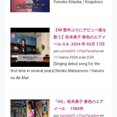
Yumeko Kitaoka / Koigokoro
【4K 数年ぶりにデビュー曲を
歌う】松本典子 春色のエアメ
ール O.A. 2024 年 02月 17日
por
yumeki05 J-PopParadise
en
11 marzo 2026 a las 5:33
[Singing debut song for the
first time in several years] Noriko Matsumoto / Haruiro
no Air Mail
「HQ」松本典子 春色のエア
メール 1985年
por
yumeki05 J-PopParadise
en