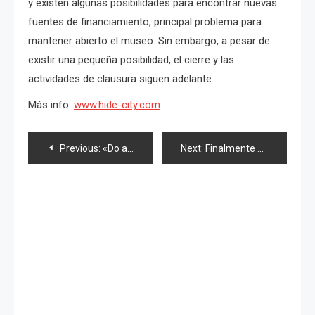
y existen algunas posibilidades para encontrar nuevas
fuentes de financiamiento, principal problema para
mantener abierto el museo. Sin embargo, a pesar de
existir una pequeña posibilidad, el cierre y las
actividades de clausura siguen adelante.
Más info:
www.hide-city.com
Navegación
Previous:
«Do as Infinity» se disuelve. Ofrecerán concierto de despedida.
Next:
Finalmente sale el nuevo single de Ayaya
de
entradas