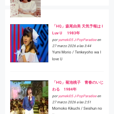
「HQ」森尾由美 天気予報は I
Luv U 1983年
por
yumeki05 J-PopParadise
en
27 marzo 2026 a las 3:44
Yumi Morio / Tenkeyoho wa I
love U
「HQ」菊池桃子 青春のいじ
わる 1984年
por
yumeki05 J-PopParadise
en
27 marzo 2026 a las 2:51
Momoko Kikuchi / Seishun no