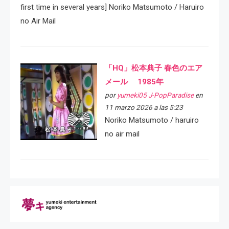
first time in several years] Noriko Matsumoto / Haruiro
no Air Mail
「HQ」松本典子 春色のエア
メール 1985年
por
yumeki05 J-PopParadise
en
11 marzo 2026 a las 5:23
Noriko Matsumoto / haruiro
no air mail