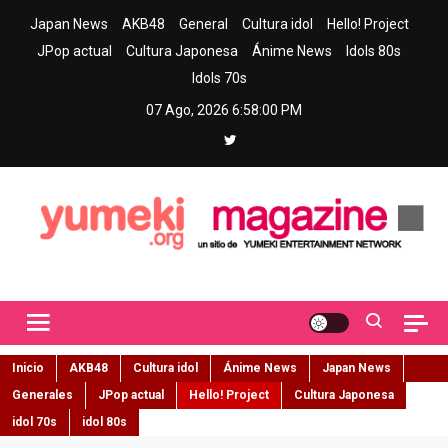
Skip
Japan News
AKB48
General
Cultura idol
Hello! Project
to
JPop actual
Cultura Japonesa
Ánime News
Idols 80s
content
Idols 70s
07 Ago, 2026
6:58:02 PM
Yumeki Magazine
Jpop y musica idol – Tu portal de jpop, movimiento idol y cultura
japonesa en español
Inicio
AKB48
Cultura idol
Ánime News
Japan News
Generales
JPop actual
Hello! Project
Cultura Japonesa
idol 70s
idol 80s