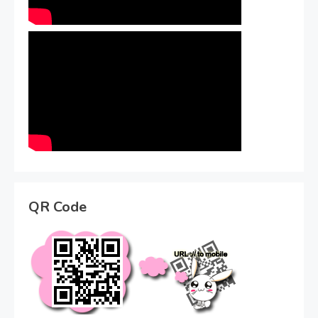
QR Code