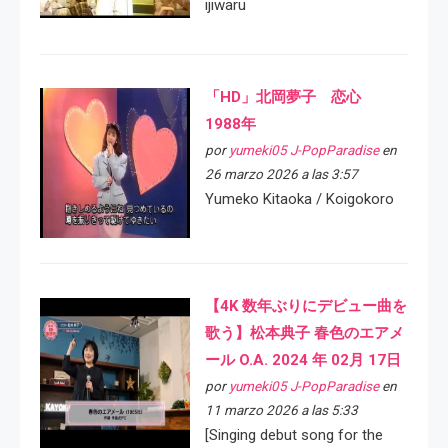
ijiwaru
「HD」北岡夢子 恋心
1988年
por
yumeki05 J-PopParadise
en
26 marzo 2026 a las 3:57
Yumeko Kitaoka / Koigokoro
【4K 数年ぶりにデビュー曲を
歌う】松本典子 春色のエアメ
ール O.A. 2024 年 02月 17日
por
yumeki05 J-PopParadise
en
11 marzo 2026 a las 5:33
[Singing debut song for the