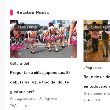
Related Posts
5 MINS READ
2 MINS REA
Cultura idol
JPop actual
Preguntan a niñas japonesas: Si
Baile de un d
debutaras, ¿Qué tipo de idol te
en todo Japón
gustaría ser?
5 Diciembre 2
Agencia
9 Agosto 2017
YEA
0
YEA
0