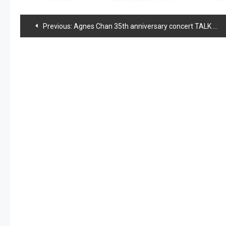
Navegación
Previous:
Agnes Chan 35th anniversary concert TALK & LIVE
de
entradas