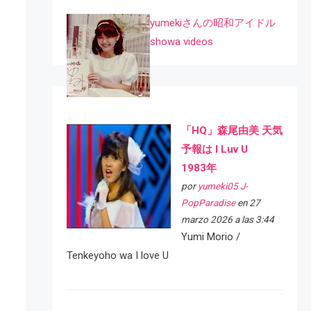
yumekiさんの昭和アイドル
showa videos
「HQ」森尾由美 天気
予報は I Luv U
1983年
por
yumeki05 J-
PopParadise
en 27
marzo 2026 a las 3:44
Yumi Morio /
Tenkeyoho wa I love U