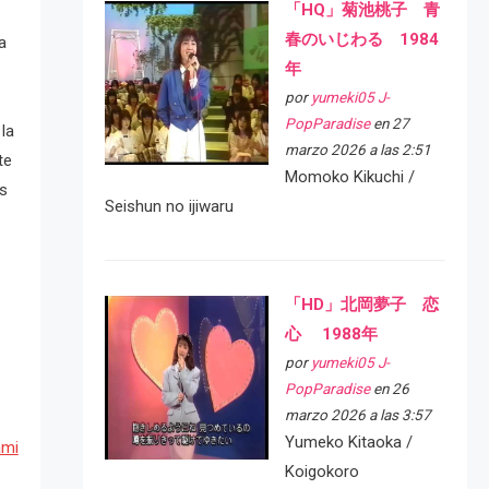
「HQ」菊池桃子 青
春のいじわる 1984
a
年
por
yumeki05 J-
PopParadise
en 27
la
marzo 2026 a las 2:51
te
Momoko Kikuchi /
as
Seishun no ijiwaru
「HD」北岡夢子 恋
心 1988年
por
yumeki05 J-
PopParadise
en 26
marzo 2026 a las 3:57
Yumeko Kitaoka /
ami
Koigokoro