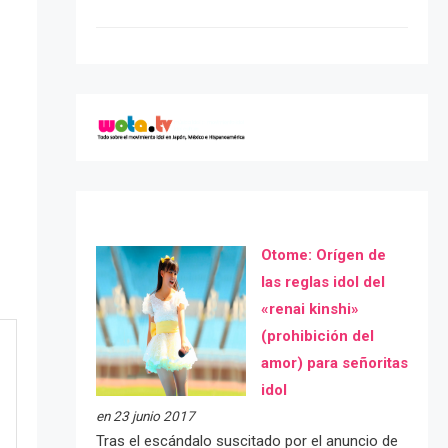
Otome: Orígen de
las reglas idol del
«renai kinshi»
(prohibición del
amor) para señoritas
idol
en 23 junio 2017
Tras el escándalo suscitado por el anuncio de