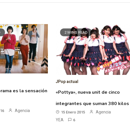
D
2 MINS READ
JPop actual
orama es la sensación
«Pottya», nueva unit de cinco
integrantes que suman 380 kilos
Agencia
016
Agencia
15 Enero 2015
YEA
6