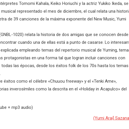
térpretes Tomomi Kahala, Keiko Horiuchi y la actriz Yukiko Ikeda, se
musical representado el mes de diciembre, el cual relata una histori
letra de 39 canciones de la máxima exponente del New Music, Yumi
» (GNBL-1020) relata la historia de dos amigas que se conocen desde 
 encontrar cuando una de ellas está a punto de casarse. Lo interesan
s explicada empleando temas del repertorio musical de Yuming, tem
s protagonistas en una forma tal que logran incluir canciones con
e todas las épocas, desde los éxitos folk de los 70s hasta los temas
.
luye éxitos como el célebre «Chuuou freeway» y el «Tenki Ame»,
rias inverosímiles como la descrita en el «Holiday in Acapulco» del
tube + mp3 audio)
(Yumi Arai] Sazan