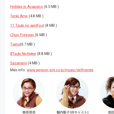
Holiday in Acapulco
(6.5 MB )
Tenki Ame
(4.8 MB )
11 Tsuki no aprilfool
(8 MB )
Chuo Freeway
(6 MB )
Twins
(6.7 MB )
8Tsuki Nichijikei
(8.8 MB )
Sazanami
(4 MB )
Más info:
www.geneon-ent.co.jp/music/girlfriends