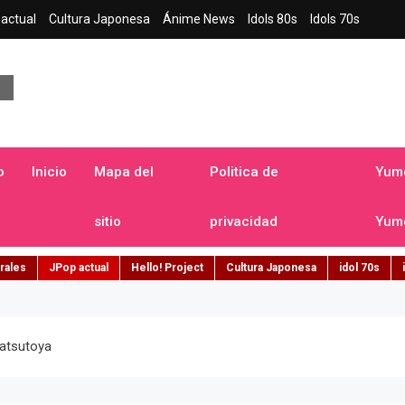
actual
Cultura Japonesa
Ánime News
Idols 80s
Idols 70s
a japonesa en español
o
Inicio
Mapa del
Politica de
Yume
sitio
privacidad
Yume
rales
JPop actual
Hello! Project
Cultura Japonesa
idol 70s
Matsutoya