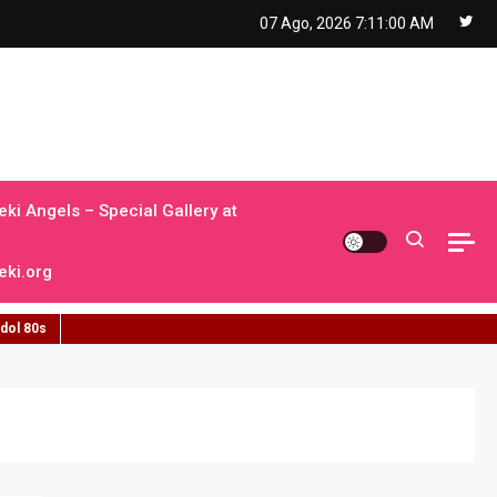
07 Ago, 2026
7:11:00 AM
ki Angels – Special Gallery at
ki.org
idol 80s