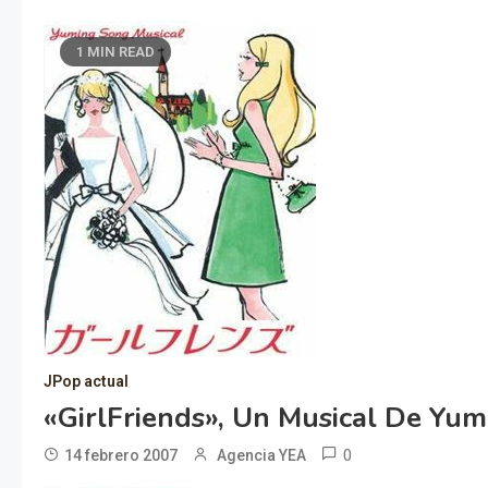
1 MIN READ
JPop actual
«GirlFriends», Un Musical De Yum
0
14 febrero 2007
Agencia YEA