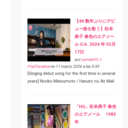
【4K 数年ぶりにデビ
ュー曲を歌う】松本
典子 春色のエアメー
ル O.A. 2024 年 02月
17日
por
yumeki05 J-
PopParadise
en 11 marzo 2026 a las 5:33
[Singing debut song for the first time in several
years] Noriko Matsumoto / Haruiro no Air Mail
「HQ」松本典子 春色
のエアメール 1985
年