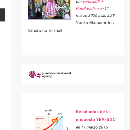
por
yumeki05 J-
PopParadise
en 11
marzo 2026 a las 5:23
Noriko Matsumoto /
haruiro no air mail
Resultados de la
encuesta YEA-SGC
en 17 marzo 2015