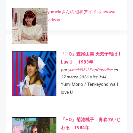
yumekiさんの昭和アイドル showa
videos
「HQ」森尾由美 天気予報は I
Luv U 1983年
por
yumeki05 J-PopParadise
en
27 marzo 2026 a las 3:44
Yumi Morio / Tenkeyoho wa I
love U
「HQ」菊池桃子 青春のいじ
わる 1984年