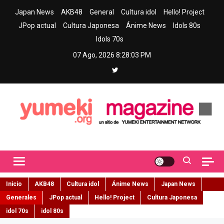
Skip
Japan News
AKB48
General
Cultura idol
Hello! Project
to
JPop actual
Cultura Japonesa
Ánime News
Idols 80s
content
Idols 70s
07 Ago, 2026
8:28:04 PM
Yumeki Magazine
Jpop y musica idol – Tu portal de jpop, movimiento idol y cultura
japonesa en español
Inicio
AKB48
Cultura idol
Ánime News
Japan News
Generales
JPop actual
Hello! Project
Cultura Japonesa
idol 70s
idol 80s