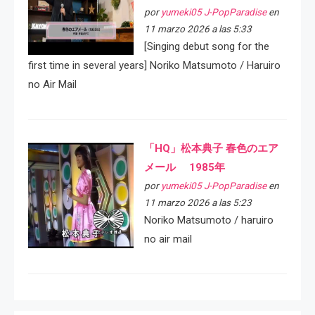
por
yumeki05 J-PopParadise
en
11 marzo 2026 a las 5:33
[Singing debut song for the
first time in several years] Noriko Matsumoto / Haruiro
no Air Mail
「HQ」松本典子 春色のエア
メール 1985年
por
yumeki05 J-PopParadise
en
11 marzo 2026 a las 5:23
Noriko Matsumoto / haruiro
no air mail