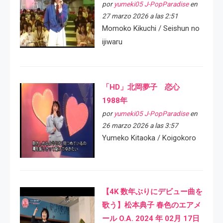
por
yumeki05 J-PopParadise
en
27 marzo 2026 a las 2:51
Momoko Kikuchi / Seishun no
ijiwaru
「HD」北岡夢子 恋心
1988年
por
yumeki05 J-PopParadise
en
26 marzo 2026 a las 3:57
Yumeko Kitaoka / Koigokoro
【4K 数年ぶりにデビュー曲を
歌う】松本典子 春色のエアメ
ール O.A. 2024 年 02月 17日