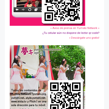
» Aviso de prensa en Yumeki Network »
¿Tu celular aún no dispone de lector qr-code?
» Descárgate uno gratis!