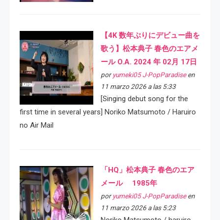
【4K 数年ぶりにデビュー曲を
歌う】松本典子 春色のエアメ
ール O.A. 2024 年 02月 17日
por
yumeki05 J-PopParadise
en
11 marzo 2026 a las 5:33
[Singing debut song for the
first time in several years] Noriko Matsumoto / Haruiro
no Air Mail
「HQ」松本典子 春色のエア
メール 1985年
por
yumeki05 J-PopParadise
en
11 marzo 2026 a las 5:23