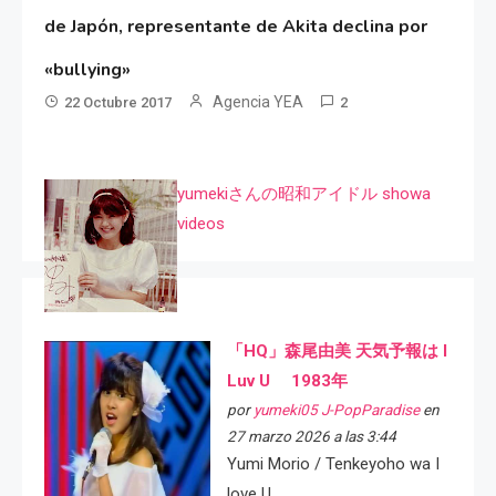
de Japón, representante de Akita declina por
«bullying»
Agencia YEA
22 Octubre 2017
2
yumekiさんの昭和アイドル showa
videos
「HQ」森尾由美 天気予報は I
Luv U 1983年
por
yumeki05 J-PopParadise
en
27 marzo 2026 a las 3:44
Yumi Morio / Tenkeyoho wa I
love U