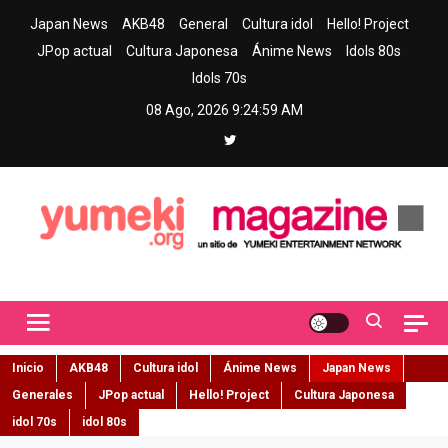
Skip
Japan News
AKB48
General
Cultura idol
Hello! Project
to
JPop actual
Cultura Japonesa
Ánime News
Idols 80s
content
Idols 70s
08 Ago, 2026
9:25:01 AM
Yumeki Magazine
Jpop y musica idol – Tu portal de jpop, movimiento idol y cultura
japonesa en español
Inicio
AKB48
Cultura idol
Ánime News
Japan News
Generales
JPop actual
Hello! Project
Cultura Japonesa
idol 70s
idol 80s