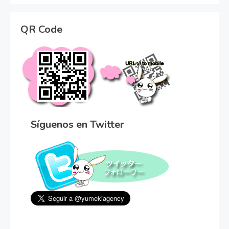
QR Code
Síguenos en Twitter