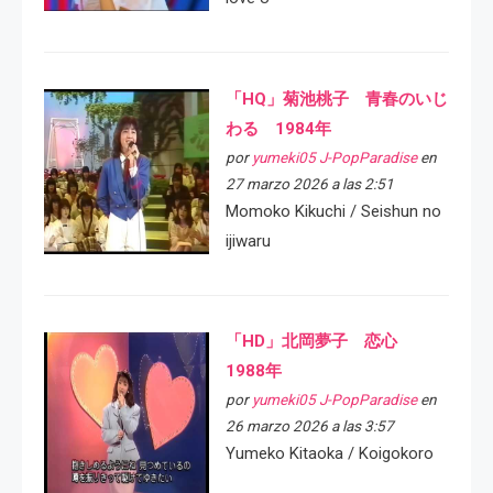
「HQ」菊池桃子 青春のいじ
わる 1984年
por
yumeki05 J-PopParadise
en
27 marzo 2026 a las 2:51
Momoko Kikuchi / Seishun no
ijiwaru
「HD」北岡夢子 恋心
1988年
por
yumeki05 J-PopParadise
en
26 marzo 2026 a las 3:57
Yumeko Kitaoka / Koigokoro