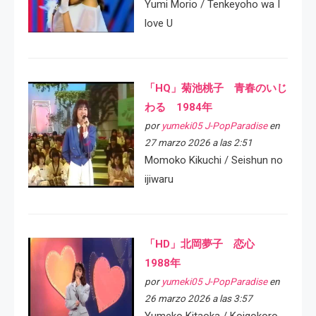
Yumi Morio / Tenkeyoho wa I
love U
「HQ」菊池桃子 青春のいじ
わる 1984年
por
yumeki05 J-PopParadise
en
27 marzo 2026 a las 2:51
Momoko Kikuchi / Seishun no
ijiwaru
「HD」北岡夢子 恋心
1988年
por
yumeki05 J-PopParadise
en
26 marzo 2026 a las 3:57
Yumeko Kitaoka / Koigokoro