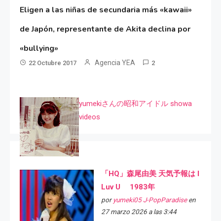
Eligen a las niñas de secundaria más «kawaii»
de Japón, representante de Akita declina por
«bullying»
Agencia YEA
22 Octubre 2017
2
yumekiさんの昭和アイドル showa
videos
「HQ」森尾由美 天気予報は I
Luv U 1983年
por
yumeki05 J-PopParadise
en
27 marzo 2026 a las 3:44