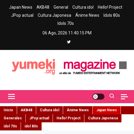
Skip
Japan News
AKB48
General
Cultura idol
Hello! Project
to
JPop actual
Cultura Japonesa
Ánime News
Idols 80s
content
Idols 70s
06 Ago, 2026
11:40:16 PM
Yumeki Magazine
Jpop y musica idol – Tu portal de jpop, movimiento idol y cultura
japonesa en español
Inicio
AKB48
Cultura idol
Ánime News
Japan News
Generales
JPop actual
Hello! Project
Cultura Japonesa
idol 70s
idol 80s