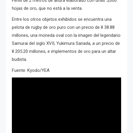
Fénix de 2 metros de altura elaborado con unas 5,000
hojas de oro, que no está a la venta.
Entre los otros objetos exhibidos se encuentra una
pelota de rugby de oro puro con un precio de ¥ 38.88
millones, una moneda oval con la imagen del legendario
Samurai del siglo XVII, Yukimura Sanada, a un precio de
¥ 205.20 millones, e implementos de oro para un altar
budista.
Fuente: Kyodo/YEA