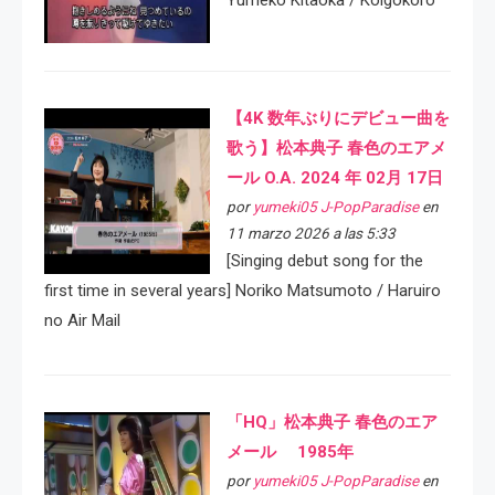
【4K 数年ぶりにデビュー曲を
歌う】松本典子 春色のエアメ
ール O.A. 2024 年 02月 17日
por
yumeki05 J-PopParadise
en
11 marzo 2026 a las 5:33
[Singing debut song for the
first time in several years] Noriko Matsumoto / Haruiro
no Air Mail
「HQ」松本典子 春色のエア
メール 1985年
por
yumeki05 J-PopParadise
en