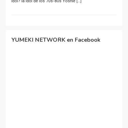
idol? la idol de los 70s-80s Yoshie […]
YUMEKI NETWORK en Facebook