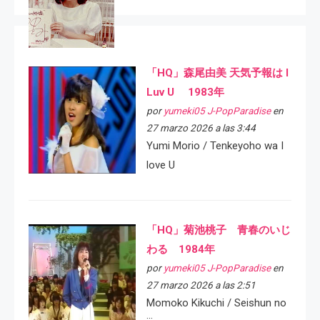
「HQ」森尾由美 天気予報は I
Luv U 1983年
por
yumeki05 J-PopParadise
en
27 marzo 2026 a las 3:44
Yumi Morio / Tenkeyoho wa I
love U
「HQ」菊池桃子 青春のいじ
わる 1984年
por
yumeki05 J-PopParadise
en
27 marzo 2026 a las 2:51
Momoko Kikuchi / Seishun no