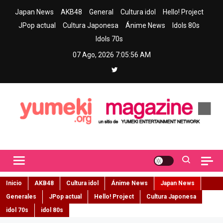
Skip
Japan News
AKB48
General
Cultura idol
Hello! Project
to
JPop actual
Cultura Japonesa
Ánime News
Idols 80s
content
Idols 70s
07 Ago, 2026
7:05:57 AM
Yumeki Magazine
Jpop y musica idol – Tu portal de jpop, movimiento idol y cultura
japonesa en español
Inicio
AKB48
Cultura idol
Ánime News
Japan News
Generales
JPop actual
Hello! Project
Cultura Japonesa
idol 70s
idol 80s