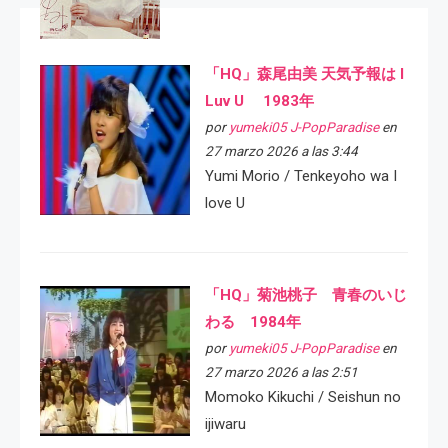
「HQ」森尾由美 天気予報は I
Luv U 1983年
por
yumeki05 J-PopParadise
en
27 marzo 2026 a las 3:44
Yumi Morio / Tenkeyoho wa I
love U
「HQ」菊池桃子 青春のいじ
わる 1984年
por
yumeki05 J-PopParadise
en
27 marzo 2026 a las 2:51
Momoko Kikuchi / Seishun no
ijiwaru