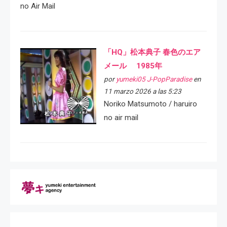
no Air Mail
「HQ」松本典子 春色のエア
メール 1985年
por
yumeki05 J-PopParadise
en
11 marzo 2026 a las 5:23
Noriko Matsumoto / haruiro
no air mail