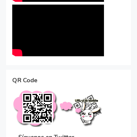
QR Code