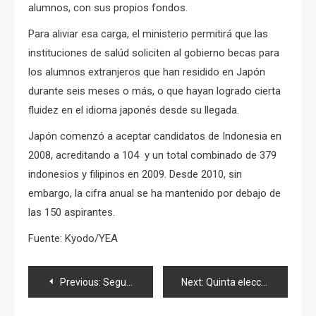
alumnos, con sus propios fondos.
Para aliviar esa carga, el ministerio permitirá que las
instituciones de salúd soliciten al gobierno becas para
los alumnos extranjeros que han residido en Japón
durante seis meses o más, o que hayan logrado cierta
fluidez en el idioma japonés desde su llegada.
Japón comenzó a aceptar candidatos de Indonesia en
2008, a
creditando a 104 y un total combinado de 379
indonesios y filipinos en 2009.
Desde 2010, sin
embargo, la cifra anual se ha mantenido por debajo de
las 150 aspirantes.
Fuente: Kyodo/YEA
Navegación
Previous:
Segunda temporada de NMB48, Kasai en dorama y Maeda en festival de cine
Next:
Quinta elección Senbatsu de AKB, manga de «Megu-tan» y felíces 19 de «Mayuyu»
de