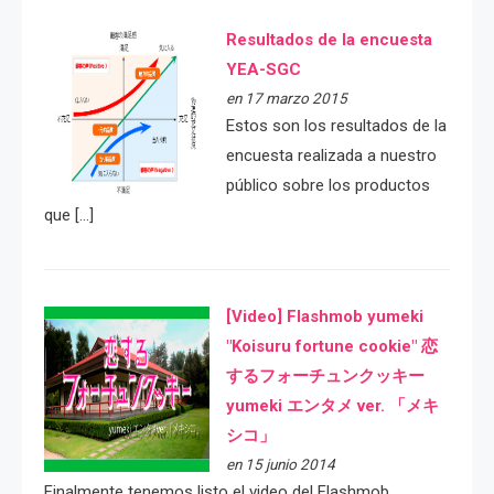
Resultados de la encuesta
YEA-SGC
en 17 marzo 2015
Estos son los resultados de la
encuesta realizada a nuestro
público sobre los productos
que […]
[Video] Flashmob yumeki
"Koisuru fortune cookie" 恋
するフォーチュンクッキー
yumeki エンタメ ver. 「メキ
シコ」
en 15 junio 2014
Finalmente tenemos listo el video del Flashmob