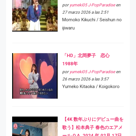
por
yumeki05 J-PopParadise
en
27 marzo 2026 a las 2:51
Momoko Kikuchi / Seishun no
ijiwaru
「HD」北岡夢子 恋心
1988年
por
yumeki05 J-PopParadise
en
26 marzo 2026 a las 3:57
Yumeko Kitaoka / Koigokoro
【4K 数年ぶりにデビュー曲を
歌う】松本典子 春色のエアメ
ール O.A. 2024 年 02月 17日