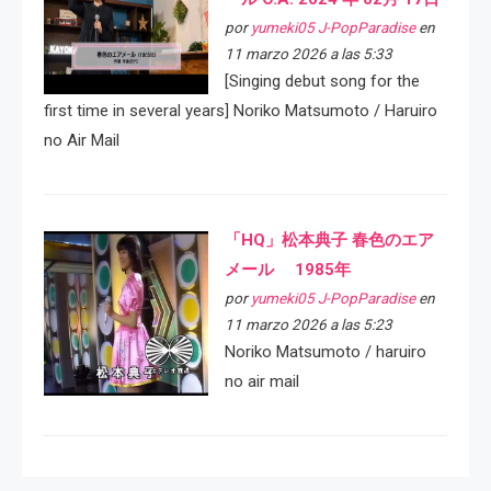
por
yumeki05 J-PopParadise
en
11 marzo 2026 a las 5:33
[Singing debut song for the
first time in several years] Noriko Matsumoto / Haruiro
no Air Mail
「HQ」松本典子 春色のエア
メール 1985年
por
yumeki05 J-PopParadise
en
11 marzo 2026 a las 5:23
Noriko Matsumoto / haruiro
no air mail