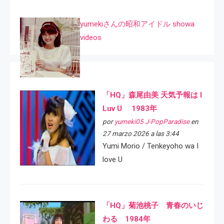
yumekiさんの昭和アイドル showa
videos
「HQ」森尾由美 天気予報は I
Luv U 1983年
por
yumeki05 J-PopParadise
en
27 marzo 2026 a las 3:44
Yumi Morio / Tenkeyoho wa I
love U
「HQ」菊池桃子 青春のいじ
わる 1984年