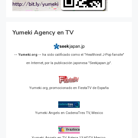
Yumeki Agency en TV
-- Yumeki.org --
ha sido calificado como el "Healthiest J-Pop fansite"
en Internet, por la publicación japonesa "Seekjapan.jp".
Yumeki.org, promocionado en FiestaTV de España
Yumeki Angels en CadenaTres TV, Mexico
Yumeki Angels en TV Azteca 13 HDTV Mexico.