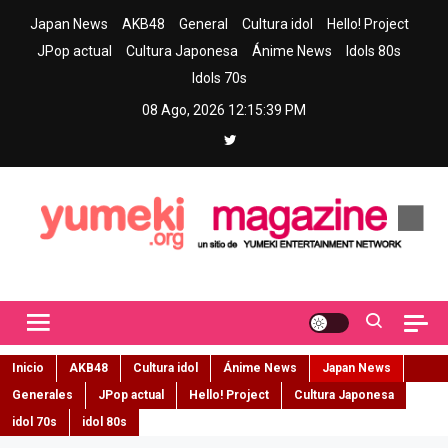
Skip
Japan News
AKB48
General
Cultura idol
Hello! Project
to
JPop actual
Cultura Japonesa
Ánime News
Idols 80s
content
Idols 70s
08 Ago, 2026
12:15:40 PM
Yumeki Magazine
Jpop y musica idol – Tu portal de jpop, movimiento idol y cultura
japonesa en español
Inicio
AKB48
Cultura idol
Ánime News
Japan News
Generales
JPop actual
Hello! Project
Cultura Japonesa
idol 70s
idol 80s