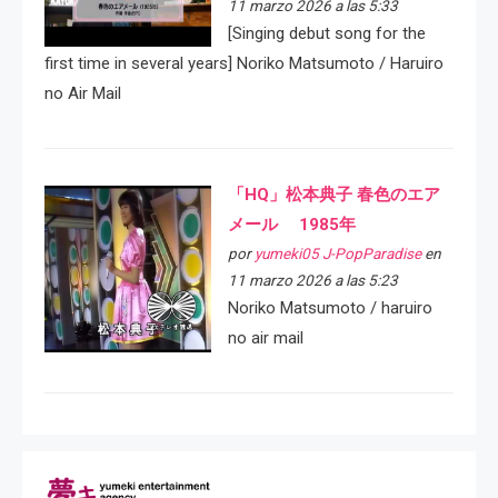
11 marzo 2026 a las 5:33
[Singing debut song for the
first time in several years] Noriko Matsumoto / Haruiro
no Air Mail
「HQ」松本典子 春色のエア
メール 1985年
por
yumeki05 J-PopParadise
en
11 marzo 2026 a las 5:23
Noriko Matsumoto / haruiro
no air mail