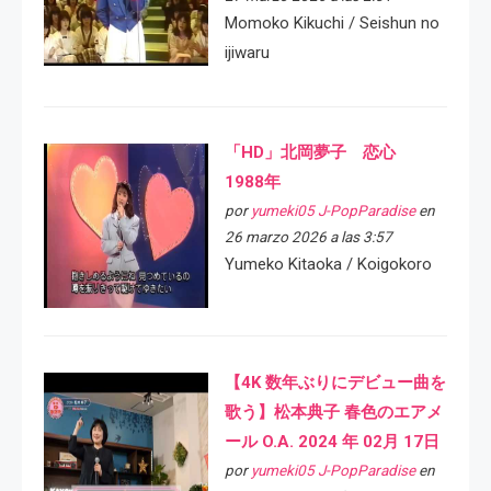
Momoko Kikuchi / Seishun no
ijiwaru
「HD」北岡夢子 恋心
1988年
por
yumeki05 J-PopParadise
en
26 marzo 2026 a las 3:57
Yumeko Kitaoka / Koigokoro
【4K 数年ぶりにデビュー曲を
歌う】松本典子 春色のエアメ
ール O.A. 2024 年 02月 17日
por
yumeki05 J-PopParadise
en