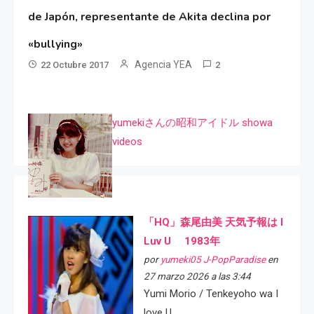
de Japón, representante de Akita declina por
«bullying»
Agencia YEA
22 Octubre 2017
2
yumekiさんの昭和アイドル showa
videos
「HQ」森尾由美 天気予報は I
Luv U 1983年
por
yumeki05 J-PopParadise
en
27 marzo 2026 a las 3:44
Yumi Morio / Tenkeyoho wa I
love U