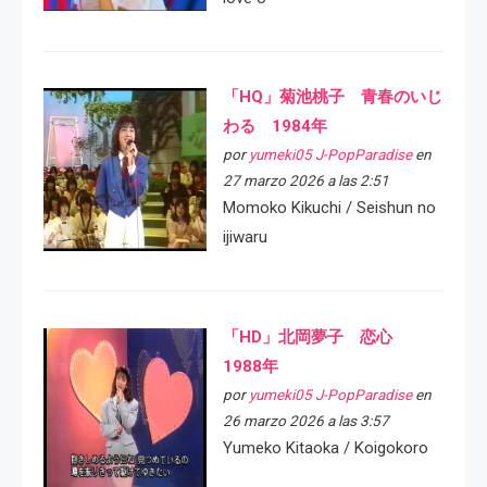
「HQ」菊池桃子 青春のいじ
わる 1984年
por
yumeki05 J-PopParadise
en
27 marzo 2026 a las 2:51
Momoko Kikuchi / Seishun no
ijiwaru
「HD」北岡夢子 恋心
1988年
por
yumeki05 J-PopParadise
en
26 marzo 2026 a las 3:57
Yumeko Kitaoka / Koigokoro