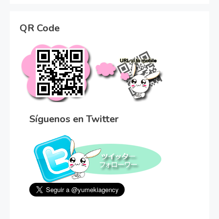
QR Code
Síguenos en Twitter