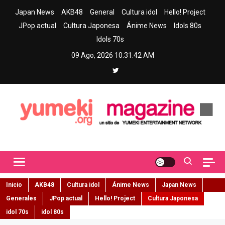
Skip
Japan News
AKB48
General
Cultura idol
Hello! Project
to
JPop actual
Cultura Japonesa
Ánime News
Idols 80s
content
Idols 70s
09 Ago, 2026
10:31:44 AM
Yumeki Magazine
Jpop y musica idol – Tu portal de jpop, movimiento idol y cultura
japonesa en español
Inicio
AKB48
Cultura idol
Ánime News
Japan News
Generales
JPop actual
Hello! Project
Cultura Japonesa
idol 70s
idol 80s