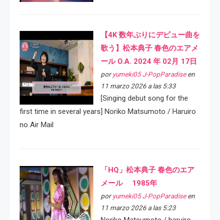
【4K 数年ぶりにデビュー曲を
歌う】松本典子 春色のエアメ
ール O.A. 2024 年 02月 17日
por
yumeki05 J-PopParadise
en
11 marzo 2026 a las 5:33
[Singing debut song for the
first time in several years] Noriko Matsumoto / Haruiro
no Air Mail
「HQ」松本典子 春色のエア
メール 1985年
por
yumeki05 J-PopParadise
en
11 marzo 2026 a las 5:23