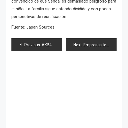
convencido de que Sendai es demasiado peligroso para
el niño.
La familia sigue estando dividida y con pocas
perspectivas de reunificación.
Fuente: Japan Sources
Navegación
Previous:
AKB48 cierra su Top 100 con «Heavy Rotation»; Tocan y cantan en vivo «GIVE ME FIVE!»
Next:
Empresas tecnológicas basan sus nuevos productos en el «Biomimetismo»
de
entradas