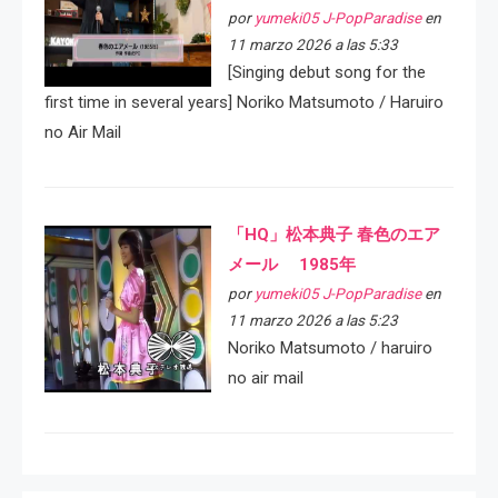
por
yumeki05 J-PopParadise
en
11 marzo 2026 a las 5:33
[Singing debut song for the
first time in several years] Noriko Matsumoto / Haruiro
no Air Mail
「HQ」松本典子 春色のエア
メール 1985年
por
yumeki05 J-PopParadise
en
11 marzo 2026 a las 5:23
Noriko Matsumoto / haruiro
no air mail