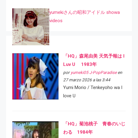
yumekiさんの昭和アイドル showa
videos
「HQ」森尾由美 天気予報は I
Luv U 1983年
por
yumeki05 J-PopParadise
en
27 marzo 2026 a las 3:44
Yumi Morio / Tenkeyoho wa I
love U
「HQ」菊池桃子 青春のいじ
わる 1984年