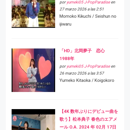
por
yumeki05 J-PopParadise
en
27 marzo 2026 a las 2:51
Momoko Kikuchi / Seishun no
ijiwaru
「HD」北岡夢子 恋心
1988年
por
yumeki05 J-PopParadise
en
26 marzo 2026 a las 3:57
Yumeko Kitaoka / Koigokoro
【4K 数年ぶりにデビュー曲を
歌う】松本典子 春色のエアメ
ール O.A. 2024 年 02月 17日