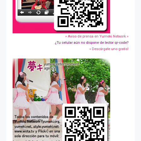
» Aviso de prensa en Yumeki Network »
¿Tu celular aún no dispone de lector qr-code?
» Descárgate uno gratis!