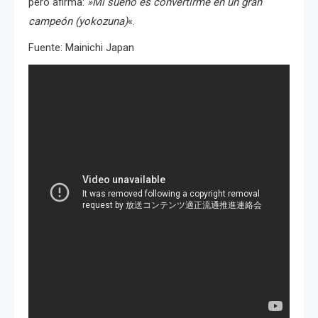
pero afirma:
»Mi sueño es convertirme en un gran
campeón (yokozuna)
«.
Fuente: Mainichi Japan