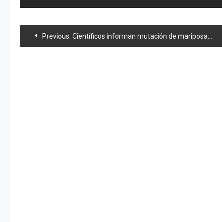
Navegación
Previous:
Científicos informan mutación de mariposas en Fukushima
de
entradas