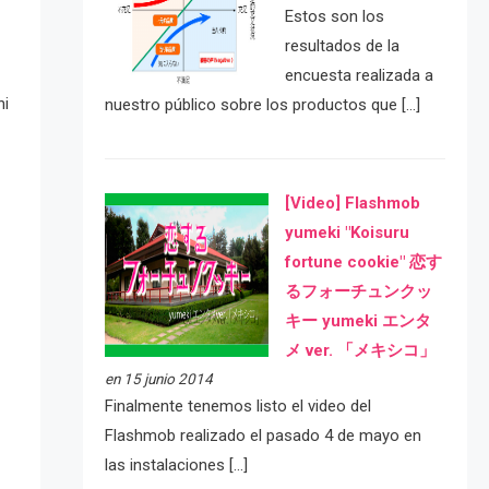
Estos son los
resultados de la
encuesta realizada a
ni
nuestro público sobre los productos que […]
[Video] Flashmob
yumeki "Koisuru
fortune cookie" 恋す
るフォーチュンクッ
キー yumeki エンタ
メ ver. 「メキシコ」
en 15 junio 2014
Finalmente tenemos listo el video del
Flashmob realizado el pasado 4 de mayo en
las instalaciones […]