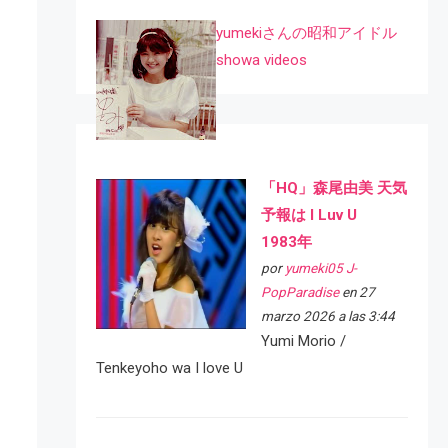
yumekiさんの昭和アイドル
showa videos
「HQ」森尾由美 天気
予報は I Luv U
1983年
por
yumeki05 J-
PopParadise
en 27
marzo 2026 a las 3:44
Yumi Morio /
Tenkeyoho wa I love U