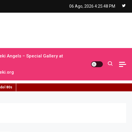
06 Ago, 2026
4:25:49 PM
ki Angels – Special Gallery at
ki.org
idol 80s