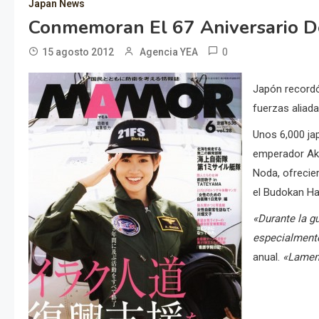
Japan News
Conmemoran El 67 Aniversario D
0
15 agosto 2012
Agencia YEA
Japón recordó
fuerzas aliada
Unos 6,000 ja
emperador Aki
Noda, ofrecier
el Budokan Ha
«Durante la gu
especialmente
anual.
«Lamen