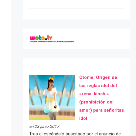
Otome: Orígen de
las reglas idol del
«renai kinshi»
(prohibición del
amor) para señoritas
idol
en 23 junio 2017
Tras el escándalo suscitado por el anuncio de