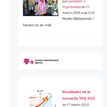
por
yumeki05 J-
PopParadise
en 11
marzo 2026 a las 5:23
Noriko Matsumoto /
haruiro no air mail
Resultados de la
encuesta YEA-SGC
en 17 marzo 2015