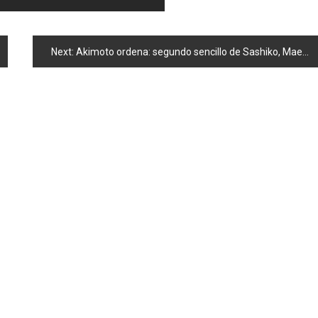
Next:
Akimoto ordena: segundo sencillo de Sashiko, Maeda en la recta final y ventas de «Virginity»