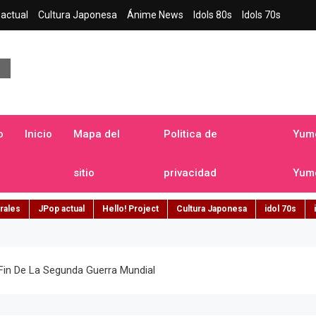
actual
Cultura Japonesa
Ánime News
Idols 80s
Idols 70s
a japonesa en español
o
Inicio
Mapa del
Politica de
Yume
sitio
privacidad
Yume
rales
JPop actual
Hello! Project
Cultura Japonesa
idol 70s
Fin De La Segunda Guerra Mundial