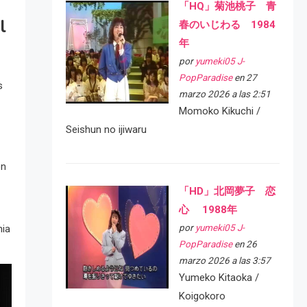
「HQ」菊池桃子 青
l
春のいじわる 1984
年
por
yumeki05 J-
PopParadise
en 27
s
marzo 2026 a las 2:51
Momoko Kikuchi /
Seishun no ijiwaru
en
「HD」北岡夢子 恋
心 1988年
por
yumeki05 J-
nia
PopParadise
en 26
marzo 2026 a las 3:57
Yumeko Kitaoka /
Koigokoro