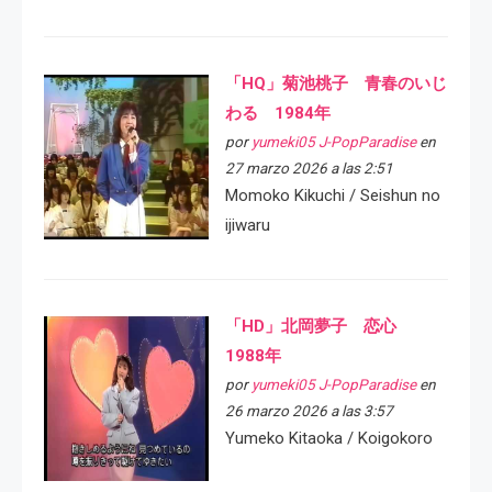
「HQ」菊池桃子 青春のいじ
わる 1984年
por
yumeki05 J-PopParadise
en
27 marzo 2026 a las 2:51
Momoko Kikuchi / Seishun no
ijiwaru
「HD」北岡夢子 恋心
1988年
por
yumeki05 J-PopParadise
en
26 marzo 2026 a las 3:57
Yumeko Kitaoka / Koigokoro