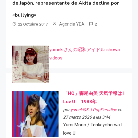
de Japón, representante de Akita declina por
«bullying»
Agencia YEA
22 Octubre 2017
2
yumekiさんの昭和アイドル showa
videos
「HQ」森尾由美 天気予報は I
Luv U 1983年
por
yumeki05 J-PopParadise
en
27 marzo 2026 a las 3:44
Yumi Morio / Tenkeyoho wa I
love U