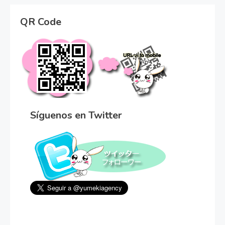
QR Code
Síguenos en Twitter