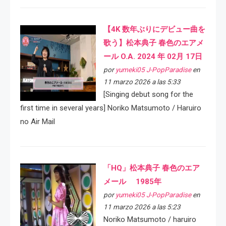
【4K 数年ぶりにデビュー曲を
歌う】松本典子 春色のエアメ
ール O.A. 2024 年 02月 17日
por
yumeki05 J-PopParadise
en
11 marzo 2026 a las 5:33
[Singing debut song for the
first time in several years] Noriko Matsumoto / Haruiro
no Air Mail
「HQ」松本典子 春色のエア
メール 1985年
por
yumeki05 J-PopParadise
en
11 marzo 2026 a las 5:23
Noriko Matsumoto / haruiro