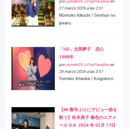
por
yumeki05 J-PopParadise
en
27 marzo 2026 a las 2:51
Momoko Kikuchi / Seishun no
ijiwaru
「HD」北岡夢子 恋心
1988年
por
yumeki05 J-PopParadise
en
26 marzo 2026 a las 3:57
Yumeko Kitaoka / Koigokoro
【4K 数年ぶりにデビュー曲を
歌う】松本典子 春色のエアメ
ール O.A. 2024 年 02月 17日