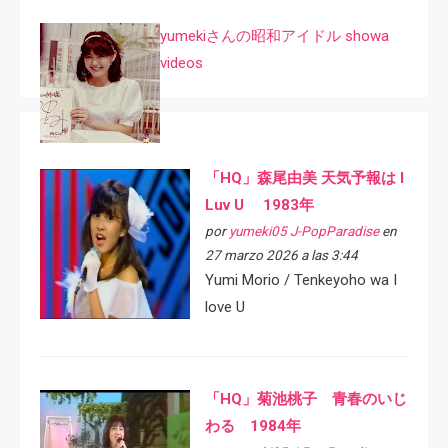
yumekiさんの昭和アイドル showa
videos
「HQ」森尾由美 天気予報は I
Luv U 1983年
por
yumeki05 J-PopParadise
en
27 marzo 2026 a las 3:44
Yumi Morio / Tenkeyoho wa I
love U
「HQ」菊池桃子 青春のいじ
わる 1984年