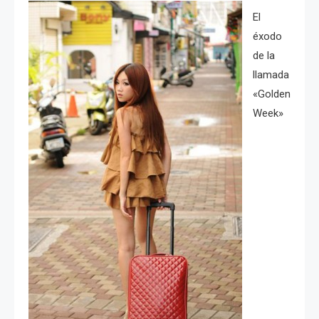
El
éxodo
de la
llamada
«Golden
Week»