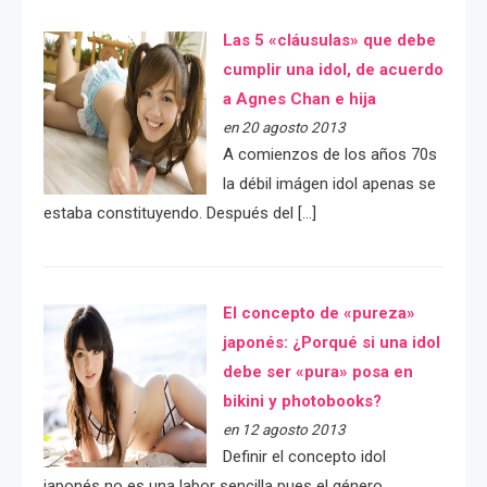
Las 5 «cláusulas» que debe
cumplir una idol, de acuerdo
a Agnes Chan e hija
en 20 agosto 2013
A comienzos de los años 70s
la débil imágen idol apenas se
estaba constituyendo. Después del […]
El concepto de «pureza»
japonés: ¿Porqué si una idol
debe ser «pura» posa en
bikini y photobooks?
en 12 agosto 2013
Definir el concepto idol
japonés no es una labor sencilla pues el género