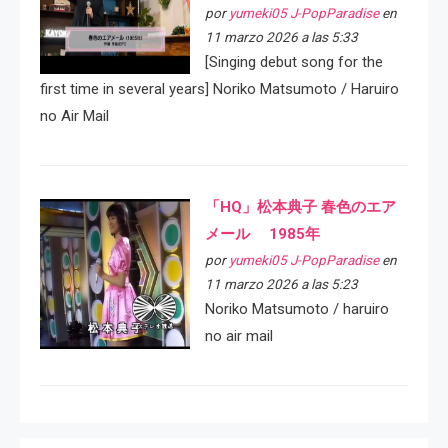
por
yumeki05 J-PopParadise
en
11 marzo 2026 a las 5:33
[Singing debut song for the
first time in several years] Noriko Matsumoto / Haruiro
no Air Mail
「HQ」松本典子 春色のエア
メール 1985年
por
yumeki05 J-PopParadise
en
11 marzo 2026 a las 5:23
Noriko Matsumoto / haruiro
no air mail