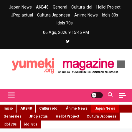
Skip
Japan News
AKB48
General
Cultura idol
Hello! Project
to
JPop actual
Cultura Japonesa
Ánime News
Idols 80s
content
Idols 70s
06 Ago, 2026
9:15:46 PM
Yumeki Magazine
Jpop y musica idol – Tu portal de jpop, movimiento idol y cultura
japonesa en español
Inicio
AKB48
Cultura idol
Ánime News
Japan News
Generales
JPop actual
Hello! Project
Cultura Japonesa
idol 70s
idol 80s