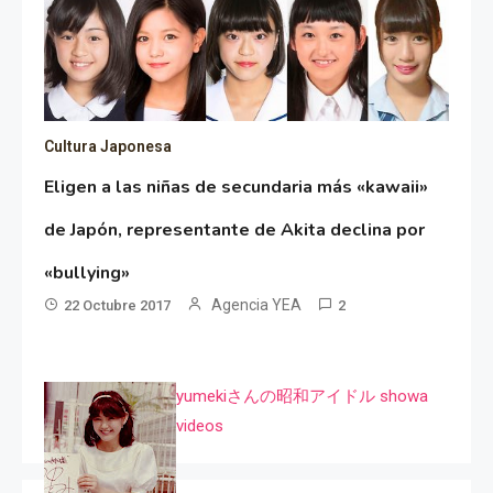
Cultura Japonesa
Eligen a las niñas de secundaria más «kawaii»
de Japón, representante de Akita declina por
«bullying»
Agencia YEA
22 Octubre 2017
2
yumekiさんの昭和アイドル showa
videos