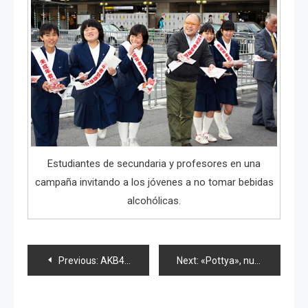
Estudiantes de secundaria y profesores en una
campaña invitando a los jóvenes a no tomar bebidas
alcohólicas.
Navegación
Previous:
AKB48 y Nogizaka 46 acuden a ceremonia de «Mayoría de edad»
Next:
«Pottya», nueva unit de cinco integrantes que suman 380 kilos
de