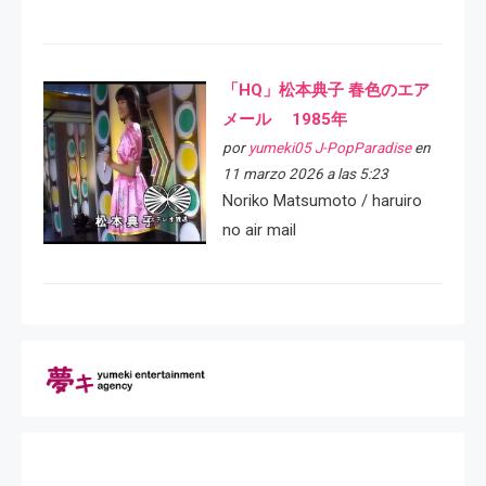
「HQ」松本典子 春色のエア
メール 1985年
por
yumeki05 J-PopParadise
en
11 marzo 2026 a las 5:23
Noriko Matsumoto / haruiro
no air mail