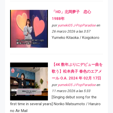
「HD」北岡夢子 恋心
1988年
por
yumeki05 J-PopParadise
en
26 marzo 2026 a las 3:57
Yumeko Kitaoka / Koigokoro
【4K 数年ぶりにデビュー曲を
歌う】松本典子 春色のエアメ
ール O.A. 2024 年 02月 17日
por
yumeki05 J-PopParadise
en
11 marzo 2026 a las 5:33
[Singing debut song for the
first time in several years] Noriko Matsumoto / Haruiro
no Air Mail