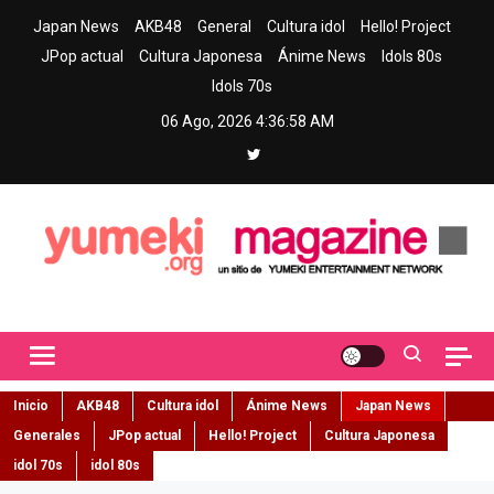
Skip
Japan News
AKB48
General
Cultura idol
Hello! Project
to
JPop actual
Cultura Japonesa
Ánime News
Idols 80s
content
Idols 70s
06 Ago, 2026
4:37:00 AM
Yumeki Magazine
Jpop y musica idol – Tu portal de jpop, movimiento idol y cultura
japonesa en español
Inicio
AKB48
Cultura idol
Ánime News
Japan News
Generales
JPop actual
Hello! Project
Cultura Japonesa
idol 70s
idol 80s