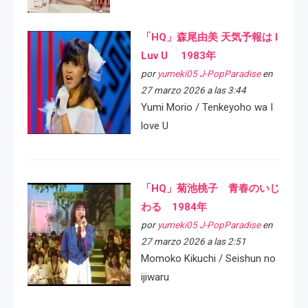
「HQ」森尾由美 天気予報は I
Luv U 1983年
por
yumeki05 J-PopParadise
en
27 marzo 2026 a las 3:44
Yumi Morio / Tenkeyoho wa I
love U
「HQ」菊池桃子 青春のいじ
わる 1984年
por
yumeki05 J-PopParadise
en
27 marzo 2026 a las 2:51
Momoko Kikuchi / Seishun no
ijiwaru