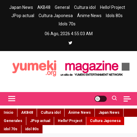
Skip
Japan News
AKB48
General
Cultura idol
Hello! Project
to
JPop actual
Cultura Japonesa
Ánime News
Idols 80s
content
Idols 70s
06 Ago, 2026
4:55:05 AM
Yumeki Magazine
Jpop y musica idol – Tu portal de jpop, movimiento idol y cultura
japonesa en español
Inicio
AKB48
Cultura idol
Ánime News
Japan News
Generales
JPop actual
Hello! Project
Cultura Japonesa
idol 70s
idol 80s