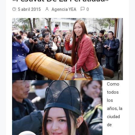
0
5 abril 2015
Agencia YEA
Como
todos
los
años, la
ciudad
de