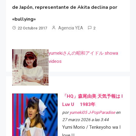
de Japón, representante de Akita declina por
«bullying»
Agencia YEA
22 Octubre 2017
2
yumekiさんの昭和アイドル showa
videos
「HQ」森尾由美 天気予報は I
Luv U 1983年
por
yumeki05 J-PopParadise
en
27 marzo 2026 a las 3:44
Yumi Morio / Tenkeyoho wa I
love U