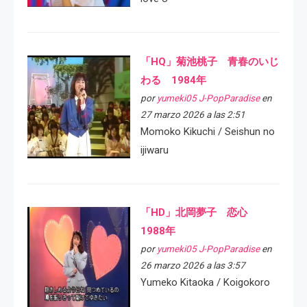
「HQ」菊池桃子 青春のいじ
わる 1984年
por
yumeki05 J-PopParadise
en
27 marzo 2026 a las 2:51
Momoko Kikuchi / Seishun no
ijiwaru
「HD」北岡夢子 恋心
1988年
por
yumeki05 J-PopParadise
en
26 marzo 2026 a las 3:57
Yumeko Kitaoka / Koigokoro