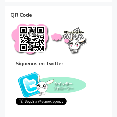
QR Code
Síguenos en Twitter