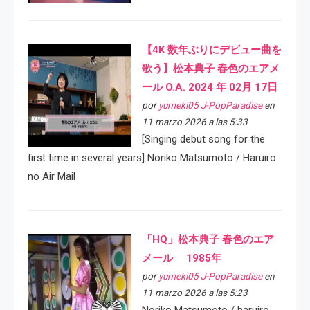
【4K 数年ぶりにデビュー曲を
歌う】松本典子 春色のエアメ
ール O.A. 2024 年 02月 17日
por
yumeki05 J-PopParadise
en
11 marzo 2026 a las 5:33
[Singing debut song for the
first time in several years] Noriko Matsumoto / Haruiro
no Air Mail
「HQ」松本典子 春色のエア
メール 1985年
por
yumeki05 J-PopParadise
en
11 marzo 2026 a las 5:23